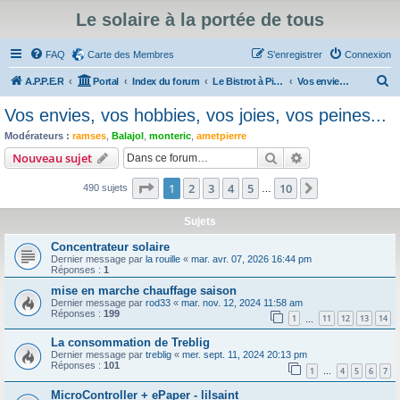
Le solaire à la portée de tous
FAQ
Carte des Membres
S’enregistrer
Connexion
R
A.P.P.E.R
Portal
Index du forum
Le Bistrot à Pierrot
Vos envies, vos hobbies, vos joies, vos peines...
e
Vos envies, vos hobbies, vos joies, vos peines...
c
Modérateurs :
ramses
,
Balajol
,
monteric
,
ametpierre
h
Rechercher
Recherche avanc
Nouveau sujet
e
Page
1
sur
10
1
2
3
4
5
10
Suivante
490 sujets
r
…
c
Sujets
h
Concentrateur solaire
e
Dernier message par
la rouille
«
mar. avr. 07, 2026 16:44 pm
Réponses :
1
r
mise en marche chauffage saison
Dernier message par
rod33
«
mar. nov. 12, 2024 11:58 am
Réponses :
199
1
11
12
13
14
…
La consommation de Treblig
Dernier message par
treblig
«
mer. sept. 11, 2024 20:13 pm
Réponses :
101
1
4
5
6
7
…
MicroController + ePaper - lilsaint