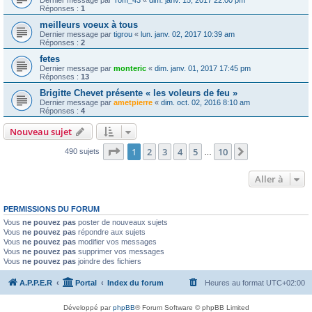
Dernier message par
Tom_43
«
dim. janv. 15, 2017 22:00 pm
Réponses :
1
meilleurs voeux à tous
Dernier message par
tigrou
«
lun. janv. 02, 2017 10:39 am
Réponses :
2
fetes
Dernier message par
monteric
«
dim. janv. 01, 2017 17:45 pm
Réponses :
13
Brigitte Chevet présente « les voleurs de feu »
Dernier message par
ametpierre
«
dim. oct. 02, 2016 8:10 am
Réponses :
4
Nouveau sujet
Page
1
sur
10
1
2
3
4
5
10
Suivante
490 sujets
…
Aller à
PERMISSIONS DU FORUM
Vous
ne pouvez pas
poster de nouveaux sujets
Vous
ne pouvez pas
répondre aux sujets
Vous
ne pouvez pas
modifier vos messages
Vous
ne pouvez pas
supprimer vos messages
Vous
ne pouvez pas
joindre des fichiers
A.P.P.E.R
Portal
Index du forum
Heures au format
UTC+02:00
Développé par
phpBB
® Forum Software © phpBB Limited