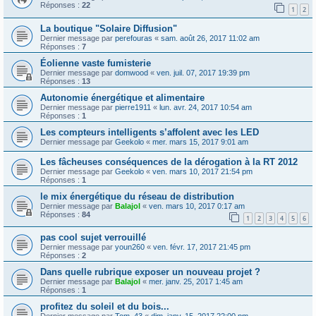
Réponses :
22
1
2
La boutique "Solaire Diffusion"
Dernier message par
perefouras
«
sam. août 26, 2017 11:02 am
Réponses :
7
Éolienne vaste fumisterie
Dernier message par
domwood
«
ven. juil. 07, 2017 19:39 pm
Réponses :
13
Autonomie énergétique et alimentaire
Dernier message par
pierre1911
«
lun. avr. 24, 2017 10:54 am
Réponses :
1
Les compteurs intelligents s’affolent avec les LED
Dernier message par
Geekolo
«
mer. mars 15, 2017 9:01 am
Les fâcheuses conséquences de la dérogation à la RT 2012
Dernier message par
Geekolo
«
ven. mars 10, 2017 21:54 pm
Réponses :
1
le mix énergétique du réseau de distribution
Dernier message par
Balajol
«
ven. mars 10, 2017 0:17 am
Réponses :
84
1
2
3
4
5
6
pas cool sujet verrouillé
Dernier message par
youn260
«
ven. févr. 17, 2017 21:45 pm
Réponses :
2
Dans quelle rubrique exposer un nouveau projet ?
Dernier message par
Balajol
«
mer. janv. 25, 2017 1:45 am
Réponses :
1
profitez du soleil et du bois...