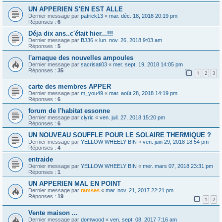
UN APPERIEN S'EN EST ALLE
Dernier message par
patrick13
«
mar. déc. 18, 2018 20:19 pm
Réponses :
6
Déja dix ans..c'était hier...!!!
Dernier message par
BJ36
«
lun. nov. 26, 2018 9:03 am
Réponses :
5
l'arnaque des nouvelles ampoules
Dernier message par
sacrisati03
«
mer. sept. 19, 2018 14:05 pm
Réponses :
35
1
2
3
carte des membres APPER
Dernier message par
m_you49
«
mar. août 28, 2018 14:19 pm
Réponses :
6
forum de l'habitat essonne
Dernier message par
clyric
«
ven. juil. 27, 2018 15:20 pm
Réponses :
6
UN NOUVEAU SOUFFLE POUR LE SOLAIRE THERMIQUE ?
Dernier message par
YELLOW WHEELY BIN
«
ven. juin 29, 2018 18:54 pm
Réponses :
4
entraide
Dernier message par
YELLOW WHEELY BIN
«
mer. mars 07, 2018 23:31 pm
Réponses :
1
UN APPERIEN MAL EN POINT
Dernier message par
ramses
«
mar. nov. 21, 2017 22:21 pm
Réponses :
19
1
2
Vente maison ...
Dernier message par
domwood
«
ven. sept. 08, 2017 7:16 am