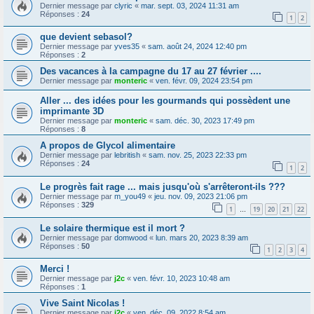
Dernier message par
clyric
«
mar. sept. 03, 2024 11:31 am
Réponses :
24
1
2
que devient sebasol?
Dernier message par
yves35
«
sam. août 24, 2024 12:40 pm
Réponses :
2
Des vacances à la campagne du 17 au 27 février ....
Dernier message par
monteric
«
ven. févr. 09, 2024 23:54 pm
Aller ... des idées pour les gourmands qui possèdent une
imprimante 3D
Dernier message par
monteric
«
sam. déc. 30, 2023 17:49 pm
Réponses :
8
A propos de Glycol alimentaire
Dernier message par
lebritish
«
sam. nov. 25, 2023 22:33 pm
Réponses :
24
1
2
Le progrès fait rage ... mais jusqu'où s'arrêteront-ils ???
Dernier message par
m_you49
«
jeu. nov. 09, 2023 21:06 pm
Réponses :
329
1
19
20
21
22
…
Le solaire thermique est il mort ?
Dernier message par
domwood
«
lun. mars 20, 2023 8:39 am
Réponses :
50
1
2
3
4
Merci !
Dernier message par
j2c
«
ven. févr. 10, 2023 10:48 am
Réponses :
1
Vive Saint Nicolas !
Dernier message par
j2c
«
ven. déc. 09, 2022 8:54 am