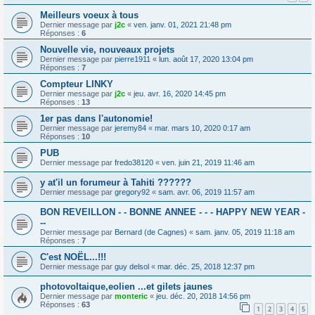
Meilleurs voeux à tous
Dernier message par
j2c
«
ven. janv. 01, 2021 21:48 pm
Réponses :
6
Nouvelle vie, nouveaux projets
Dernier message par
pierre1911
«
lun. août 17, 2020 13:04 pm
Réponses :
7
Compteur LINKY
Dernier message par
j2c
«
jeu. avr. 16, 2020 14:45 pm
Réponses :
13
1er pas dans l'autonomie!
Dernier message par
jeremy84
«
mar. mars 10, 2020 0:17 am
Réponses :
10
PUB
Dernier message par
fredo38120
«
ven. juin 21, 2019 11:46 am
y at'il un forumeur à Tahiti ??????
Dernier message par
gregory92
«
sam. avr. 06, 2019 11:57 am
BON REVEILLON - - BONNE ANNEE - - - HAPPY NEW YEAR -
--
Dernier message par
Bernard (de Cagnes)
«
sam. janv. 05, 2019 11:18 am
Réponses :
7
C'est NOËL...!!!
Dernier message par
guy delsol
«
mar. déc. 25, 2018 12:37 pm
photovoltaique,eolien ...et gilets jaunes
Dernier message par
monteric
«
jeu. déc. 20, 2018 14:56 pm
Réponses :
63
1
2
3
4
5