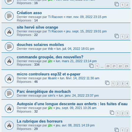
Réponses :
16
1
2
Création asso
Dernier message par
Ti Racoon
«
mer. nov. 09, 2022 23:15 pm
Réponses :
14
site hervé silve orange
Dernier message par
Ti Racoon
«
jeu. sept. 15, 2022 19:01 pm
Réponses :
22
1
2
douches solaires mobiles
Dernier message par
thib
«
lun. juil. 04, 2022 18:01 pm
commande groupée, des nouvelles?
Dernier message par
j2c
«
lun. mars 21, 2022 13:14 pm
Réponses :
334
1
20
21
22
23
…
micro controleurs esp32 et e-paper
Dernier message par
lilsaint
«
lun. févr. 14, 2022 11:30 am
Réponses :
46
1
2
3
4
Parc énergétique de morbach
Dernier message par
sim's
«
lun. janv. 24, 2022 23:37 pm
Autopsie d'une longue descente aux enferts : les fuites d'eau
Dernier message par
j2c
«
jeu. sept. 09, 2021 10:26 am
Réponses :
32
1
2
3
La rubrique des horreurs
Dernier message par
j2c
«
jeu. avr. 08, 2021 14:19 pm
Réponses :
29
1
2