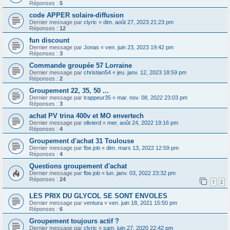
Réponses :
5
code APPER solaire-diffusion
Dernier message par
clyric
«
dim. août 27, 2023 21:23 pm
Réponses :
12
fun discount
Dernier message par
Jonas
«
ven. juin 23, 2023 19:42 pm
Réponses :
3
Commande groupée 57 Lorraine
Dernier message par
christian54
«
jeu. janv. 12, 2023 18:59 pm
Réponses :
2
Groupement 22, 35, 50 ...
Dernier message par
trappeur35
«
mar. nov. 08, 2022 23:03 pm
Réponses :
3
achat PV trina 400v et MO envertech
Dernier message par
olivierd
«
mer. août 24, 2022 19:16 pm
Réponses :
4
Groupement d'achat 31 Toulouse
Dernier message par
fbe.job
«
dim. mars 13, 2022 12:59 pm
Réponses :
4
Questions groupement d'achat
Dernier message par
fbe.job
«
lun. janv. 03, 2022 23:32 pm
Réponses :
24
1
2
LES PRIX DU GLYCOL SE SONT ENVOLES
Dernier message par
ventura
«
ven. juin 18, 2021 15:50 pm
Réponses :
6
Groupement toujours actif ?
Dernier message par
clyric
«
sam. juin 27, 2020 22:42 pm