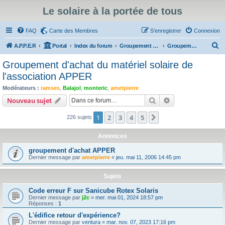
Le solaire à la portée de tous
FAQ
Carte des Membres
S’enregistrer
Connexion
R
A.P.P.E.R
Portal
Index du forum
Groupement d'achat de matériel solaire, entr'aides, vie de l'association, annonces
Groupement d'achat du matériel solaire de l'association APPER
e
Groupement d'achat du matériel solaire de
c
l'association APPER
h
Modérateurs :
ramses
,
Balajol
,
monteric
,
ametpierre
e
Rechercher
Recherche avanc
Nouveau sujet
r
1
2
3
4
5
Suivante
226 sujets
c
h
Annonces
e
groupement d'achat APPER
r
Dernier message par
ametpierre
«
jeu. mai 11, 2006 14:45 pm
Sujets
Code erreur F sur Sanicube Rotex Solaris
Dernier message par
j2c
«
mer. mai 01, 2024 18:57 pm
Réponses :
1
L'édifice retour d'expérience?
Dernier message par
ventura
«
mar. nov. 07, 2023 17:16 pm