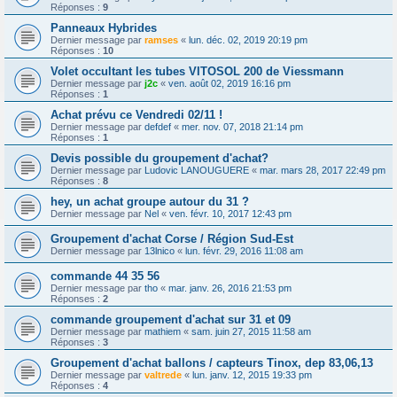
Réponses :
9
Panneaux Hybrides
Dernier message par
ramses
«
lun. déc. 02, 2019 20:19 pm
Réponses :
10
Volet occultant les tubes VITOSOL 200 de Viessmann
Dernier message par
j2c
«
ven. août 02, 2019 16:16 pm
Réponses :
1
Achat prévu ce Vendredi 02/11 !
Dernier message par
defdef
«
mer. nov. 07, 2018 21:14 pm
Réponses :
1
Devis possible du groupement d'achat?
Dernier message par
Ludovic LANOUGUERE
«
mar. mars 28, 2017 22:49 pm
Réponses :
8
hey, un achat groupe autour du 31 ?
Dernier message par
Nel
«
ven. févr. 10, 2017 12:43 pm
Groupement d'achat Corse / Région Sud-Est
Dernier message par
13lnico
«
lun. févr. 29, 2016 11:08 am
commande 44 35 56
Dernier message par
tho
«
mar. janv. 26, 2016 21:53 pm
Réponses :
2
commande groupement d'achat sur 31 et 09
Dernier message par
mathiem
«
sam. juin 27, 2015 11:58 am
Réponses :
3
Groupement d'achat ballons / capteurs Tinox, dep 83,06,13
Dernier message par
valtrede
«
lun. janv. 12, 2015 19:33 pm
Réponses :
4