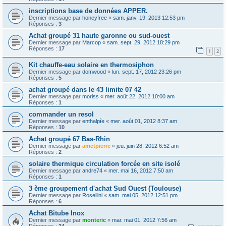
inscriptions base de données APPER.
Dernier message par
honeyfree
«
sam. janv. 19, 2013 12:53 pm
Réponses :
3
Achat groupé 31 haute garonne ou sud-ouest
Dernier message par
Marcop
«
sam. sept. 29, 2012 18:29 pm
Réponses :
17
1
2
Kit chauffe-eau solaire en thermosiphon
Dernier message par
domwood
«
lun. sept. 17, 2012 23:26 pm
Réponses :
5
achat groupé dans le 43 limite 07 42
Dernier message par
moriss
«
mer. août 22, 2012 10:00 am
Réponses :
1
commander un resol
Dernier message par
enthalpîe
«
mer. août 01, 2012 8:37 am
Réponses :
10
Achat groupé 67 Bas-Rhin
Dernier message par
ametpierre
«
jeu. juin 28, 2012 6:52 am
Réponses :
2
solaire thermique circulation forcée en site isolé
Dernier message par
andre74
«
mer. mai 16, 2012 7:50 am
Réponses :
1
3 ème groupement d'achat Sud Ouest (Toulouse)
Dernier message par
Rosellini
«
sam. mai 05, 2012 12:51 pm
Réponses :
6
Achat Bitube Inox
Dernier message par
monteric
«
mar. mai 01, 2012 7:56 am