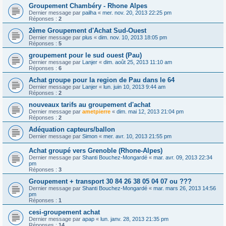
Groupement Chambéry - Rhone Alpes
Dernier message par
pailha
«
mer. nov. 20, 2013 22:25 pm
Réponses :
2
2ème Groupement d'Achat Sud-Ouest
Dernier message par
plus
«
dim. nov. 10, 2013 18:05 pm
Réponses :
5
groupement pour le sud ouest (Pau)
Dernier message par
Lanjer
«
dim. août 25, 2013 11:10 am
Réponses :
6
Achat groupe pour la region de Pau dans le 64
Dernier message par
Lanjer
«
lun. juin 10, 2013 9:44 am
Réponses :
2
nouveaux tarifs au groupement d'achat
Dernier message par
ametpierre
«
dim. mai 12, 2013 21:04 pm
Réponses :
2
Adéquation capteurs/ballon
Dernier message par
Simon
«
mer. avr. 10, 2013 21:55 pm
Achat groupé vers Grenoble (Rhone-Alpes)
Dernier message par
Shanti Bouchez-Mongardé
«
mar. avr. 09, 2013 22:34
pm
Réponses :
3
Groupement + transport 30 84 26 38 05 04 07 ou ???
Dernier message par
Shanti Bouchez-Mongardé
«
mar. mars 26, 2013 14:56
pm
Réponses :
1
cesi-groupement achat
Dernier message par
apap
«
lun. janv. 28, 2013 21:35 pm
Réponses :
14