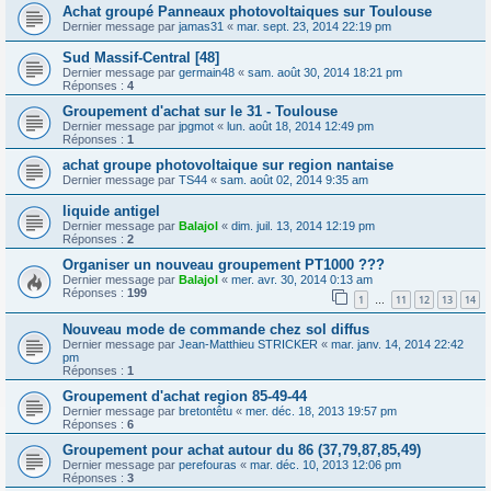
Achat groupé Panneaux photovoltaiques sur Toulouse
Dernier message par
jamas31
«
mar. sept. 23, 2014 22:19 pm
Sud Massif-Central [48]
Dernier message par
germain48
«
sam. août 30, 2014 18:21 pm
Réponses :
4
Groupement d'achat sur le 31 - Toulouse
Dernier message par
jpgmot
«
lun. août 18, 2014 12:49 pm
Réponses :
1
achat groupe photovoltaique sur region nantaise
Dernier message par
TS44
«
sam. août 02, 2014 9:35 am
liquide antigel
Dernier message par
Balajol
«
dim. juil. 13, 2014 12:19 pm
Réponses :
2
Organiser un nouveau groupement PT1000 ???
Dernier message par
Balajol
«
mer. avr. 30, 2014 0:13 am
Réponses :
199
1
11
12
13
14
…
Nouveau mode de commande chez sol diffus
Dernier message par
Jean-Matthieu STRICKER
«
mar. janv. 14, 2014 22:42
pm
Réponses :
1
Groupement d'achat region 85-49-44
Dernier message par
bretontêtu
«
mer. déc. 18, 2013 19:57 pm
Réponses :
6
Groupement pour achat autour du 86 (37,79,87,85,49)
Dernier message par
perefouras
«
mar. déc. 10, 2013 12:06 pm
Réponses :
3