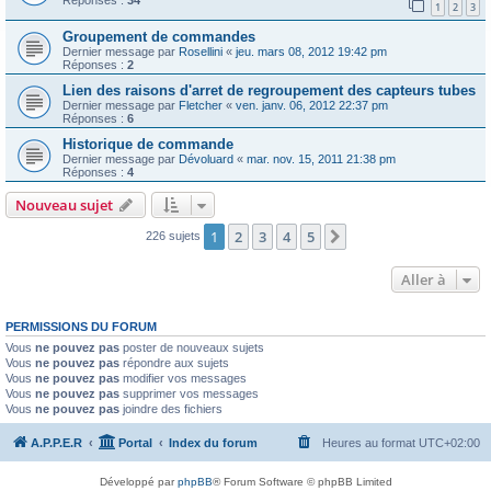
Réponses :
34
1
2
3
Groupement de commandes
Dernier message par
Rosellini
«
jeu. mars 08, 2012 19:42 pm
Réponses :
2
Lien des raisons d'arret de regroupement des capteurs tubes
Dernier message par
Fletcher
«
ven. janv. 06, 2012 22:37 pm
Réponses :
6
Historique de commande
Dernier message par
Dévoluard
«
mar. nov. 15, 2011 21:38 pm
Réponses :
4
Nouveau sujet
1
2
3
4
5
Suivante
226 sujets
Aller à
PERMISSIONS DU FORUM
Vous
ne pouvez pas
poster de nouveaux sujets
Vous
ne pouvez pas
répondre aux sujets
Vous
ne pouvez pas
modifier vos messages
Vous
ne pouvez pas
supprimer vos messages
Vous
ne pouvez pas
joindre des fichiers
A.P.P.E.R
Portal
Index du forum
Heures au format
UTC+02:00
Développé par
phpBB
® Forum Software © phpBB Limited