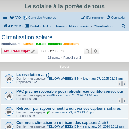
Le solaire à la portée de tous
FAQ
Carte des Membres
S’enregistrer
Connexion
R
A.P.P.E.R
Portal
Index du forum
Maison solaire
Climatisation solaire
e
Climatisation solaire
c
Modérateurs :
ramses
,
Balajol
,
monteric
,
ametpierre
h
Rechercher
Recherche avanc
Nouveau sujet
e
15 sujets • Page
1
sur
1
r
Sujets
c
La revolution ... ;-)
h
Dernier message par
YELLOW WHEELY BIN
«
jeu. mars 27, 2025 21:36 pm
e
Réponses :
22
1
2
r
PAC piscine réversible pour refroidir eau ventilo-convecteur
Dernier message par
mk06
«
sam. avr. 25, 2020 11:51 am
Réponses :
20
1
2
Refroidir par rayonnement la nuit via ses capteurs solaires
Dernier message par
j2c
«
lun. mars 23, 2020 13:20 pm
Réponses :
6
Comment climatiser en utilisant des capteurs à air?
Dernier message par
YELLOW WHEELY BIN
«
sam. janv. 04, 2020 13:11 pm