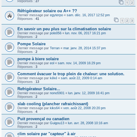
Réponses :
27
1
2
Réfrigérateur solaire ou A++ ??
Dernier message par
egyterpo
«
sam. déc. 16, 2017 12:52 pm
Réponses :
41
1
2
3
En savoir un peu plus sur la climatisation solaire
Dernier message par
polo056
«
lun. nov. 06, 2017 16:21 pm
Réponses :
2
Pompe Solaire
Dernier message par
Terran
«
mar. janv. 28, 2014 15:37 pm
Réponses :
2
pompe à biere solaire
Dernier message par
eol
«
sam. nov. 14, 2009 16:29 pm
Réponses :
3
Comment évacuer le trop plein de chaleur: une solution.
Dernier message par
kéké
«
sam. août 22, 2009 0:14 am
Réponses :
13
Refrigérateur Solaire...
Dernier message par
nono5901
«
lun. janv. 12, 2009 16:41 pm
Réponses :
2
slab cooling (plancher rafraichissant)
Dernier message par
kiks64
«
ven. août 22, 2008 20:20 pm
Réponses :
4
Puit provençal ou canadien
Dernier message par
Guigou13
«
lun. avr. 28, 2008 10:16 am
Réponses :
2
clim solaire par "capteur" à air