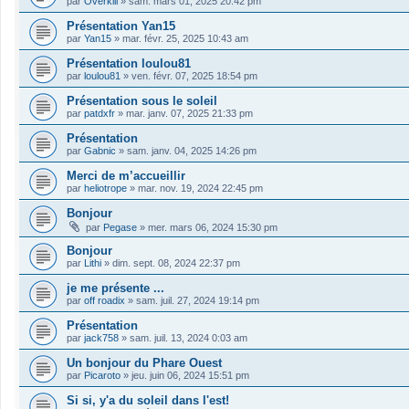
par
Overkill
»
sam. mars 01, 2025 20:42 pm
Présentation Yan15
par
Yan15
»
mar. févr. 25, 2025 10:43 am
Présentation loulou81
par
loulou81
»
ven. févr. 07, 2025 18:54 pm
Présentation sous le soleil
par
patdxfr
»
mar. janv. 07, 2025 21:33 pm
Présentation
par
Gabnic
»
sam. janv. 04, 2025 14:26 pm
Merci de m’accueillir
par
heliotrope
»
mar. nov. 19, 2024 22:45 pm
Bonjour
par
Pegase
»
mer. mars 06, 2024 15:30 pm
Bonjour
par
Lithi
»
dim. sept. 08, 2024 22:37 pm
je me présente ...
par
off roadix
»
sam. juil. 27, 2024 19:14 pm
Présentation
par
jack758
»
sam. juil. 13, 2024 0:03 am
Un bonjour du Phare Ouest
par
Picaroto
»
jeu. juin 06, 2024 15:51 pm
Si si, y'a du soleil dans l'est!