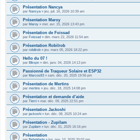
Présentation Nancya
par
Nancya
»
jeu. juil. 16, 2026 10:39 am
Présentation Maroy
par
Maroy
»
mer. avr. 15, 2026 13:43 pm
Présentation de Foissad
par
Foissad
»
dim. mars 22, 2026 11:54 am
Présentation Robilrob
par
robilirob
»
jeu. mars 05, 2026 18:22 pm
Hello du 07 !
par
Blkspn
»
dim. janv. 04, 2026 14:13 pm
Passionné de Traqueur Solaire et ESP32
par
Marcos83
»
sam. déc. 20, 2025 19:56 pm
Présentation de Mertins
par
mertins
»
jeu. déc. 18, 2025 14:08 pm
Présentation et demande d’aide
par
Tierri
»
mar. déc. 09, 2025 22:51 pm
Présentation Jackoshi
par
jackoshi
»
lun. déc. 08, 2025 10:24 am
Présentation - Zupilam
par
Zupilam
»
lun. déc. 01, 2025 16:16 pm
Présentation
par
Bebeldada
»
lun. nov. 10, 2025 20:02 pm