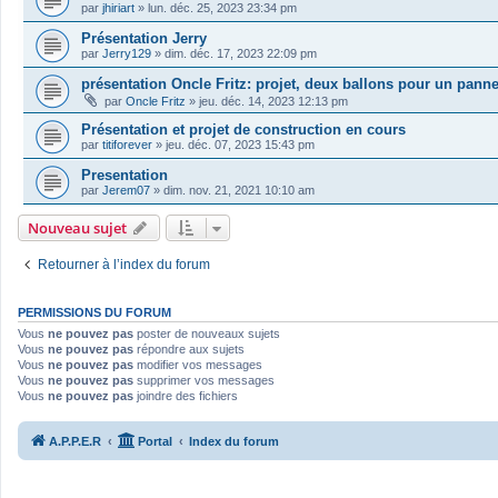
par
jhiriart
»
lun. déc. 25, 2023 23:34 pm
Présentation Jerry
par
Jerry129
»
dim. déc. 17, 2023 22:09 pm
présentation Oncle Fritz: projet, deux ballons pour un pann
par
Oncle Fritz
»
jeu. déc. 14, 2023 12:13 pm
Présentation et projet de construction en cours
par
titiforever
»
jeu. déc. 07, 2023 15:43 pm
Presentation
par
Jerem07
»
dim. nov. 21, 2021 10:10 am
Nouveau sujet
Retourner à l’index du forum
PERMISSIONS DU FORUM
Vous
ne pouvez pas
poster de nouveaux sujets
Vous
ne pouvez pas
répondre aux sujets
Vous
ne pouvez pas
modifier vos messages
Vous
ne pouvez pas
supprimer vos messages
Vous
ne pouvez pas
joindre des fichiers
A.P.P.E.R
Portal
Index du forum