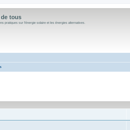
 de tous
 pratiques sur l'énergie solaire et les énergies alternatives.
s
cée