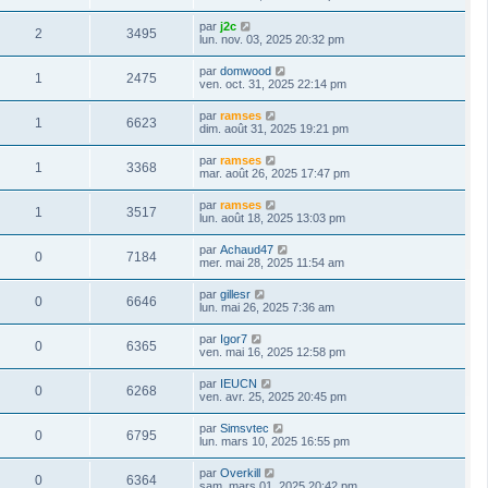
par
j2c
2
3495
lun. nov. 03, 2025 20:32 pm
par
domwood
1
2475
ven. oct. 31, 2025 22:14 pm
par
ramses
1
6623
dim. août 31, 2025 19:21 pm
par
ramses
1
3368
mar. août 26, 2025 17:47 pm
par
ramses
1
3517
lun. août 18, 2025 13:03 pm
par
Achaud47
0
7184
mer. mai 28, 2025 11:54 am
par
gillesr
0
6646
lun. mai 26, 2025 7:36 am
par
Igor7
0
6365
ven. mai 16, 2025 12:58 pm
par
IEUCN
0
6268
ven. avr. 25, 2025 20:45 pm
par
Simsvtec
0
6795
lun. mars 10, 2025 16:55 pm
par
Overkill
0
6364
sam. mars 01, 2025 20:42 pm