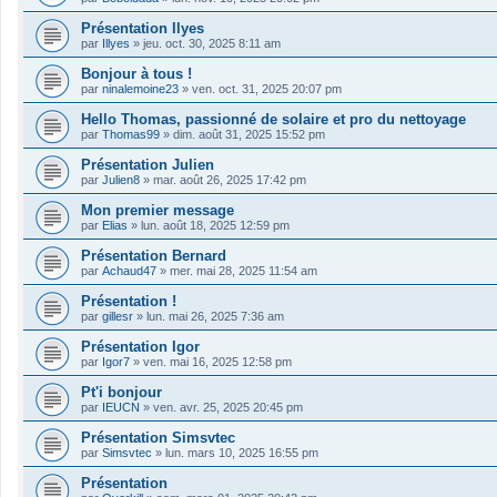
Présentation Ilyes
par
Illyes
»
jeu. oct. 30, 2025 8:11 am
Bonjour à tous !
par
ninalemoine23
»
ven. oct. 31, 2025 20:07 pm
Hello Thomas, passionné de solaire et pro du nettoyage
par
Thomas99
»
dim. août 31, 2025 15:52 pm
Présentation Julien
par
Julien8
»
mar. août 26, 2025 17:42 pm
Mon premier message
par
Elias
»
lun. août 18, 2025 12:59 pm
Présentation Bernard
par
Achaud47
»
mer. mai 28, 2025 11:54 am
Présentation !
par
gillesr
»
lun. mai 26, 2025 7:36 am
Présentation Igor
par
Igor7
»
ven. mai 16, 2025 12:58 pm
Pt'i bonjour
par
IEUCN
»
ven. avr. 25, 2025 20:45 pm
Présentation Simsvtec
par
Simsvtec
»
lun. mars 10, 2025 16:55 pm
Présentation