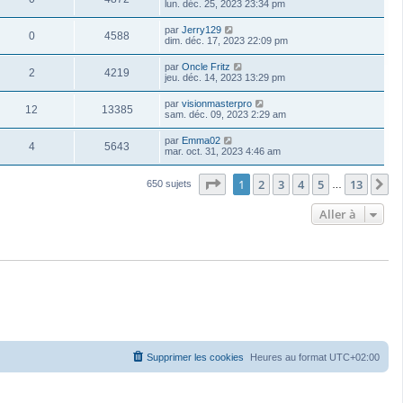
lun. déc. 25, 2023 23:34 pm
par
Jerry129
0
4588
dim. déc. 17, 2023 22:09 pm
par
Oncle Fritz
2
4219
jeu. déc. 14, 2023 13:29 pm
par
visionmasterpro
12
13385
sam. déc. 09, 2023 2:29 am
par
Emma02
4
5643
mar. oct. 31, 2023 4:46 am
Page
1
sur
13
1
2
3
4
5
13
S
650 sujets
…
Aller à
Supprimer les cookies
Heures au format
UTC+02:00