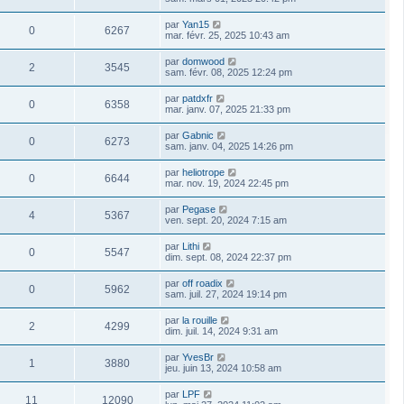
par
Yan15
0
6267
mar. févr. 25, 2025 10:43 am
par
domwood
2
3545
sam. févr. 08, 2025 12:24 pm
par
patdxfr
0
6358
mar. janv. 07, 2025 21:33 pm
par
Gabnic
0
6273
sam. janv. 04, 2025 14:26 pm
par
heliotrope
0
6644
mar. nov. 19, 2024 22:45 pm
par
Pegase
4
5367
ven. sept. 20, 2024 7:15 am
par
Lithi
0
5547
dim. sept. 08, 2024 22:37 pm
par
off roadix
0
5962
sam. juil. 27, 2024 19:14 pm
par
la rouille
2
4299
dim. juil. 14, 2024 9:31 am
par
YvesBr
1
3880
jeu. juin 13, 2024 10:58 am
par
LPF
11
12090