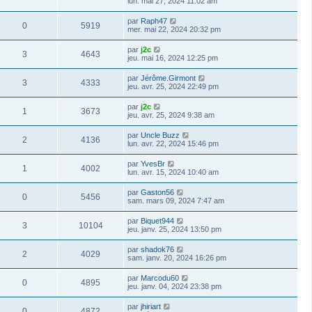
lun. mai 27, 2024 11:02 am
par
Raph47
0
5919
mer. mai 22, 2024 20:32 pm
par
j2c
3
4643
jeu. mai 16, 2024 12:25 pm
par
Jérôme.Girmont
3
4333
jeu. avr. 25, 2024 22:49 pm
par
j2c
1
3673
jeu. avr. 25, 2024 9:38 am
par
Uncle Buzz
2
4136
lun. avr. 22, 2024 15:46 pm
par
YvesBr
1
4002
lun. avr. 15, 2024 10:40 am
par
Gaston56
0
5456
sam. mars 09, 2024 7:47 am
par
Biquet944
3
10104
jeu. janv. 25, 2024 13:50 pm
par
shadok76
2
4029
sam. janv. 20, 2024 16:26 pm
par
Marcodu60
0
4895
jeu. janv. 04, 2024 23:38 pm
par
jhiriart
0
4872