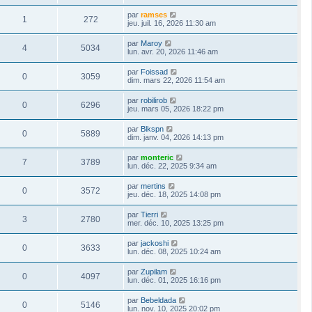
par
ramses
1
272
jeu. juil. 16, 2026 11:30 am
par
Maroy
4
5034
lun. avr. 20, 2026 11:46 am
par
Foissad
0
3059
dim. mars 22, 2026 11:54 am
par
robilirob
0
6296
jeu. mars 05, 2026 18:22 pm
par
Blkspn
0
5889
dim. janv. 04, 2026 14:13 pm
par
monteric
7
3789
lun. déc. 22, 2025 9:34 am
par
mertins
0
3572
jeu. déc. 18, 2025 14:08 pm
par
Tierri
3
2780
mer. déc. 10, 2025 13:25 pm
par
jackoshi
0
3633
lun. déc. 08, 2025 10:24 am
par
Zupilam
0
4097
lun. déc. 01, 2025 16:16 pm
par
Bebeldada
0
5146
lun. nov. 10, 2025 20:02 pm