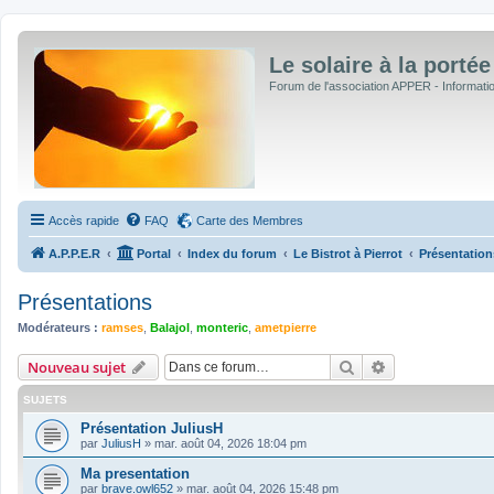
Le solaire à la portée
Forum de l'association APPER - Informations
Accès rapide
FAQ
Carte des Membres
A.P.P.E.R
Portal
Index du forum
Le Bistrot à Pierrot
Présentation
Présentations
Modérateurs :
ramses
,
Balajol
,
monteric
,
ametpierre
Rechercher
Recherche avan
Nouveau sujet
SUJETS
Présentation JuliusH
par
JuliusH
»
mar. août 04, 2026 18:04 pm
Ma presentation
par
brave.owl652
»
mar. août 04, 2026 15:48 pm