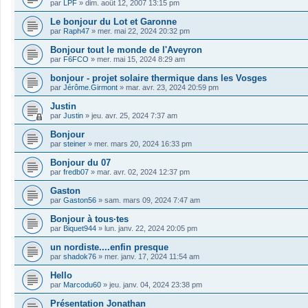
par
LPF
»
dim. août 12, 2007 13:15 pm
Le bonjour du Lot et Garonne
par
Raph47
»
mer. mai 22, 2024 20:32 pm
Bonjour tout le monde de l'Aveyron
par
F6FCO
»
mer. mai 15, 2024 8:29 am
bonjour - projet solaire thermique dans les Vosges
par
Jérôme.Girmont
»
mar. avr. 23, 2024 20:59 pm
Justin
par
Justin
»
jeu. avr. 25, 2024 7:37 am
Bonjour
par
steiner
»
mer. mars 20, 2024 16:33 pm
Bonjour du 07
par
fredb07
»
mar. avr. 02, 2024 12:37 pm
Gaston
par
Gaston56
»
sam. mars 09, 2024 7:47 am
Bonjour à tous·tes
par
Biquet944
»
lun. janv. 22, 2024 20:05 pm
un nordiste....enfin presque
par
shadok76
»
mer. janv. 17, 2024 11:54 am
Hello
par
Marcodu60
»
jeu. janv. 04, 2024 23:38 pm
Présentation Jonathan