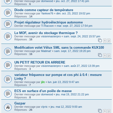
Dernier message par
domwood
«
jeu. oct. 27, 2022 17:41 pm
Réponses :
6
Diode comme capteur de température
Dernier message par
Yankee76
«
dim. oct. 23, 2022 19:02 pm
Réponses :
14
Projet régulateur hydroélectrique autonome
Dernier message par
Ti Racoon
«
mar. sept. 27, 2022 17:54 pm
Le MOF, avenir du stockage thermique ?
Dernier message par
visionmasterpro
«
sam. sept. 24, 2022 15:57 pm
Réponses :
16
1
2
Modification volet Vélux SML sans la commande KUX100
Dernier message par
Matimat'
«
sam. sept. 17, 2022 19:20 pm
Réponses :
16
1
2
UN PETIT RETOUR EN ARRIERE
Dernier message par
visionmasterpro
«
sam. août 27, 2022 13:39 pm
Réponses :
3
variateur fréquence sur pompe et cos phi à 0.4 : mesure
Linky ?
Dernier message par
j2c
«
lun. juin 13, 2022 9:47 am
Réponses :
7
ECS en surface d'un poêle de masse
Dernier message par
domwood
«
jeu. mai 19, 2022 21:22 pm
Réponses :
8
Gazpar
Dernier message par
clyric
«
jeu. mai 12, 2022 9:00 am
Réponses :
26
1
2