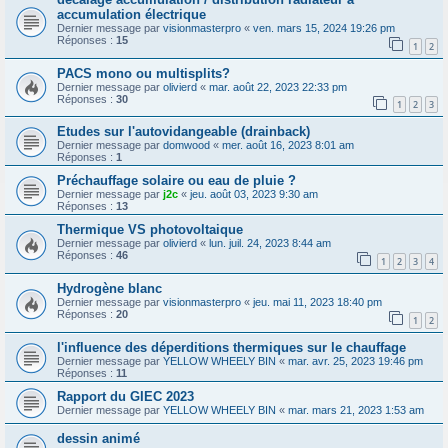
accumulation électrique
Dernier message par
visionmasterpro
«
ven. mars 15, 2024 19:26 pm
Réponses :
15
1
2
PACS mono ou multisplits?
Dernier message par
olivierd
«
mar. août 22, 2023 22:33 pm
Réponses :
30
1
2
3
Etudes sur l'autovidangeable (drainback)
Dernier message par
domwood
«
mer. août 16, 2023 8:01 am
Réponses :
1
Préchauffage solaire ou eau de pluie ?
Dernier message par
j2c
«
jeu. août 03, 2023 9:30 am
Réponses :
13
Thermique VS photovoltaique
Dernier message par
olivierd
«
lun. juil. 24, 2023 8:44 am
Réponses :
46
1
2
3
4
Hydrogène blanc
Dernier message par
visionmasterpro
«
jeu. mai 11, 2023 18:40 pm
Réponses :
20
1
2
l'influence des déperditions thermiques sur le chauffage
Dernier message par
YELLOW WHEELY BIN
«
mar. avr. 25, 2023 19:46 pm
Réponses :
11
Rapport du GIEC 2023
Dernier message par
YELLOW WHEELY BIN
«
mar. mars 21, 2023 1:53 am
dessin animé