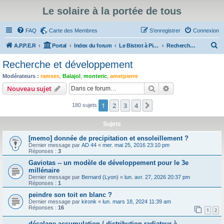
Le solaire à la portée de tous
FAQ
Carte des Membres
S’enregistrer
Connexion
R
A.P.P.E.R
Portal
Index du forum
Le Bistrot à Pierrot
Recherche et développement
e
Recherche et développement
c
Modérateurs :
ramses
,
Balajol
,
monteric
,
ametpierre
h
Rechercher
Recherche avanc
Nouveau sujet
e
1
2
3
4
Suivante
180 sujets
r
c
Sujets
h
[memo] donnée de precipitation et ensoleillement ?
e
Dernier message par
AD 44
«
mer. mai 25, 2016 23:10 pm
Réponses :
3
r
Gaviotas -- un modèle de développement pour le 3e
millénaire
Dernier message par
Bernard (Lyon)
«
lun. avr. 27, 2026 20:37 pm
Réponses :
1
peindre son toit en blanc ?
Dernier message par
kironk
«
lun. mars 18, 2024 11:39 am
Réponses :
16
1
2
décalage accumulation / distribution radiateur à