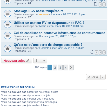
Dernier message par
Ludovic LANOUGUERE
«
mar. mars 21, 2017 22:55 pm
Réponses :
26
1
2
Stockage ECS basse température
Dernier message par
ramses
«
lun. mars 20, 2017 22:19 pm
Réponses :
12
Utiliser un capteur PV en évaporateur de PAC ?
Dernier message par
Misho
«
ven. mars 10, 2017 18:01 pm
Gel de canalisation: tentative infructueuse de contournement
Dernier message par
lil
«
mer. janv. 25, 2017 15:57 pm
Réponses :
1
Qu'est-ce qu'une perte de charge acceptable ?
Dernier message par
Geekolo
«
mer. janv. 25, 2017 0:03 am
Réponses :
31
1
2
3
Nouveau sujet
1
2
3
4
Suivante
180 sujets
Aller à
PERMISSIONS DU FORUM
Vous
ne pouvez pas
poster de nouveaux sujets
Vous
ne pouvez pas
répondre aux sujets
Vous
ne pouvez pas
modifier vos messages
Vous
ne pouvez pas
supprimer vos messages
Vous
ne pouvez pas
joindre des fichiers