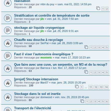
réalisation
Dernier message par
mbn du puy
«
sam. mai 01, 2021 14:59 pm
Réponses :
20
1
2
Stratification et contrôle de température de sortie
Dernier message par
j2c
«
ven. juil. 31, 2020 7:50 am
Réponses :
3
stockage air liquide cryogenique
Dernier message par
j2c
«
mer. juil. 29, 2020 9:31 am
Réponses :
1
Chauffe eau douche à recyclage
Dernier message par
SerPat
«
mar. juil. 28, 2020 3:09 am
Réponses :
68
1
2
3
4
5
Faut il viser l'autonomie énergétique ?
Dernier message par
monteric
«
mar. mars 17, 2020 10:23 am
Que faire avec une cuve, un serpentin, un M3 et de la recup?
Dernier message par
Barroca
«
lun. févr. 17, 2020 17:12 pm
Réponses :
63
1
2
3
4
5
[projet] Stockage intersaison
Dernier message par
lilian07
«
mar. janv. 28, 2020 15:20 pm
Réponses :
199
1
11
12
13
14
…
Stockage dans le sol et inertie
Dernier message par
domwood
«
ven. nov. 29, 2019 20:45 pm
Réponses :
80
1
2
3
4
5
6
Transport de l'électricité