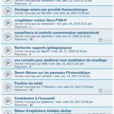
Dernier message par
domwood
«
mer. janv. 23, 2019 22:18 pm
Réponses :
2
Stockage solaire par procédé thermochimique
Dernier message par
lolo 340
«
mer. janv. 16, 2019 12:09 pm
congélateur solaire Steca P166-H
Dernier message par
domwood
«
ven. janv. 04, 2019 23:11 pm
Réponses :
1
surveillance et controle consommation eau/electricité
Dernier message par
givermac
«
mar. nov. 27, 2018 11:44 am
Réponses :
15
1
2
Recherche supports (pédagogiques)
Dernier message par
lilian07
«
mar. avr. 17, 2018 13:16 pm
Réponses :
3
vos conseils pour améliorer mon installation de chauffage
Dernier message par
Ottiti
«
ven. déc. 01, 2017 1:03 am
Réponses :
8
Devoir Maison sur les panneaux Photovoltaïque
Dernier message par
LeFaker
«
mer. nov. 15, 2017 23:42 pm
Position du soleil
Dernier message par
Ti Racoon
«
ven. mars 31, 2017 12:23 pm
Réponses :
15
1
2
Contribution à l'humanité
Dernier message par
jpallaume
«
sam. mars 25, 2017 19:45 pm
Réponses :
10
Retour d'expérience toilettes sèches