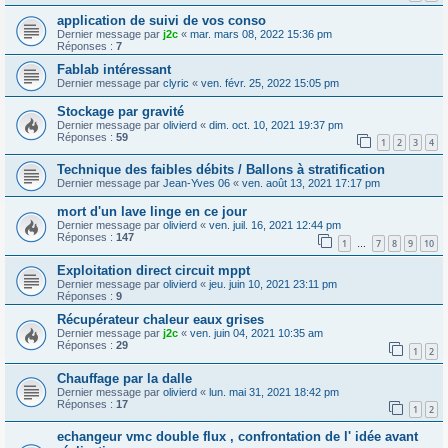
application de suivi de vos conso
Dernier message par
j2c
«
mar. mars 08, 2022 15:36 pm
Réponses :
7
Fablab intéressant
Dernier message par
clyric
«
ven. févr. 25, 2022 15:05 pm
Stockage par gravité
Dernier message par
olivierd
«
dim. oct. 10, 2021 19:37 pm
Réponses :
59
1
2
3
4
Technique des faibles débits / Ballons à stratification
Dernier message par
Jean-Yves 06
«
ven. août 13, 2021 17:17 pm
mort d'un lave linge en ce jour
Dernier message par
olivierd
«
ven. juil. 16, 2021 12:44 pm
Réponses :
147
1
7
8
9
10
…
Exploitation direct circuit mppt
Dernier message par
olivierd
«
jeu. juin 10, 2021 23:11 pm
Réponses :
9
Récupérateur chaleur eaux grises
Dernier message par
j2c
«
ven. juin 04, 2021 10:35 am
Réponses :
29
1
2
Chauffage par la dalle
Dernier message par
olivierd
«
lun. mai 31, 2021 18:42 pm
Réponses :
17
1
2
echangeur vmc double flux , confrontation de l' idée avant