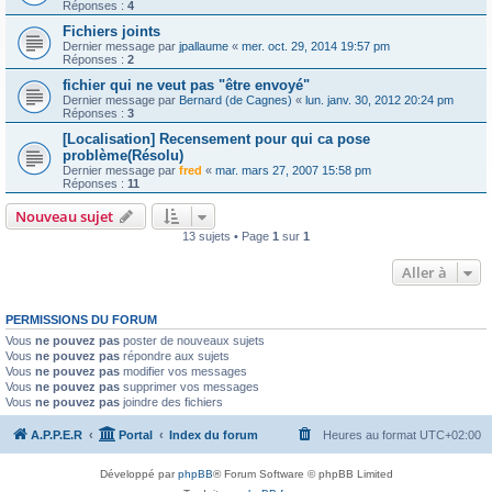
Réponses :
4
Fichiers joints
Dernier message par
jpallaume
«
mer. oct. 29, 2014 19:57 pm
Réponses :
2
fichier qui ne veut pas "être envoyé"
Dernier message par
Bernard (de Cagnes)
«
lun. janv. 30, 2012 20:24 pm
Réponses :
3
[Localisation] Recensement pour qui ca pose
problème(Résolu)
Dernier message par
fred
«
mar. mars 27, 2007 15:58 pm
Réponses :
11
Nouveau sujet
13 sujets • Page
1
sur
1
Aller à
PERMISSIONS DU FORUM
Vous
ne pouvez pas
poster de nouveaux sujets
Vous
ne pouvez pas
répondre aux sujets
Vous
ne pouvez pas
modifier vos messages
Vous
ne pouvez pas
supprimer vos messages
Vous
ne pouvez pas
joindre des fichiers
A.P.P.E.R
Portal
Index du forum
Heures au format
UTC+02:00
Développé par
phpBB
® Forum Software © phpBB Limited