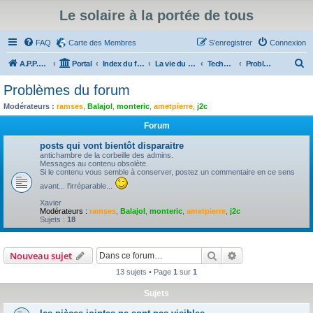
Le solaire à la portée de tous
FAQ
Carte des Membres
S’enregistrer
Connexion
R
A.P.P.E.R
Portal
Index du forum
La vie du forum
Technique du forum : Informations, évolutions, tutoriels et problèmes du forum
Problèmes du forum
e
Problèmes du forum
c
Modérateurs :
ramses
,
Balajol
,
monteric
,
ametpierre
,
j2c
h
Forum
e
posts qui vont bientôt disparaitre
r
antichambre de la corbeille des admins.
Messages au contenu obsolète.
c
Si le contenu vous semble à conserver, postez un commentaire en ce sens
h
avant... l'irréparable...
e
Xavier
Modérateurs :
ramses
,
Balajol
,
monteric
,
ametpierre
,
j2c
r
Sujets :
18
Rechercher
Recherche avanc
Nouveau sujet
13 sujets • Page
1
sur
1
Sujets