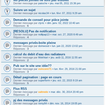
les pièces jointes ne sont pas visibles
Dernier message par
patoche
«
jeu. mai 05, 2011 15:36 pm
Suivre un sujet
Dernier message par
nicolas34
«
lun. févr. 07, 2011 9:29 am
Demande de conseil pour pièce jointe
Dernier message par
clyric
«
dim. janv. 02, 2022 10:40 am
Réponses :
6
[RESOLU] Pas de notification
Dernier message par
nollipap13
«
mar. oct. 27, 2020 8:49 am
Réponses :
4
messages privés-boite pleine
Dernier message par
domwood
«
lun. juin 22, 2020 13:02 pm
Réponses :
3
calcul du debit d'eau des radiateurs
Dernier message par
Mokhtari
«
jeu. août 11, 2016 11:55 am
Réponses :
2
Pub sur le site une idée??
Dernier message par
xvincent71
«
lun. févr. 29, 2016 21:00 pm
Réponses :
3
Détail pagination : page en cours
Dernier message par
superform
«
jeu. oct. 22, 2015 9:19 am
Réponses :
5
Flux RSS
Dernier message par
valtrede
«
mar. déc. 30, 2014 20:40 pm
Réponses :
2
pj des messages privés
Dernier message par
remy84
«
dim. nov. 16, 2014 19:05 pm