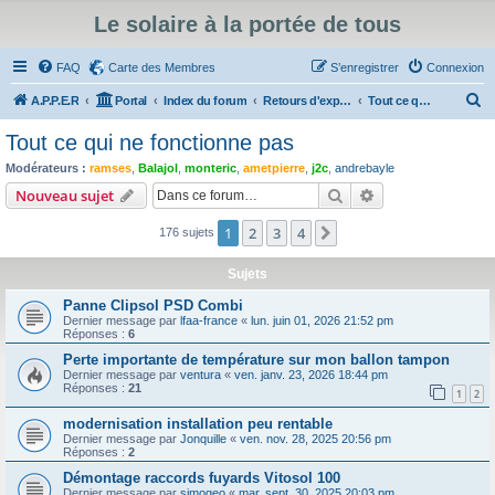
Le solaire à la portée de tous
FAQ
Carte des Membres
S’enregistrer
Connexion
R
A.P.P.E.R
Portal
Index du forum
Retours d'expérience
Tout ce qui ne fonctionne pas
e
Tout ce qui ne fonctionne pas
c
Modérateurs :
ramses
,
Balajol
,
monteric
,
ametpierre
,
j2c
,
andrebayle
h
Rechercher
Recherche avanc
Nouveau sujet
e
1
2
3
4
Suivante
176 sujets
r
c
Sujets
h
Panne Clipsol PSD Combi
e
Dernier message par
lfaa-france
«
lun. juin 01, 2026 21:52 pm
Réponses :
6
r
Perte importante de température sur mon ballon tampon
Dernier message par
ventura
«
ven. janv. 23, 2026 18:44 pm
Réponses :
21
1
2
modernisation installation peu rentable
Dernier message par
Jonquille
«
ven. nov. 28, 2025 20:56 pm
Réponses :
2
Démontage raccords fuyards Vitosol 100
Dernier message par
simogeo
«
mar. sept. 30, 2025 20:03 pm