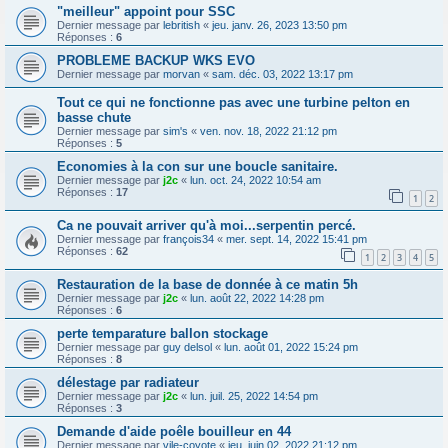
"meilleur" appoint pour SSC
Dernier message par
lebritish
«
jeu. janv. 26, 2023 13:50 pm
Réponses :
6
PROBLEME BACKUP WKS EVO
Dernier message par
morvan
«
sam. déc. 03, 2022 13:17 pm
Tout ce qui ne fonctionne pas avec une turbine pelton en
basse chute
Dernier message par
sim's
«
ven. nov. 18, 2022 21:12 pm
Réponses :
5
Economies à la con sur une boucle sanitaire.
Dernier message par
j2c
«
lun. oct. 24, 2022 10:54 am
Réponses :
17
1
2
Ca ne pouvait arriver qu'à moi...serpentin percé.
Dernier message par
françois34
«
mer. sept. 14, 2022 15:41 pm
Réponses :
62
1
2
3
4
5
Restauration de la base de donnée à ce matin 5h
Dernier message par
j2c
«
lun. août 22, 2022 14:28 pm
Réponses :
6
perte temparature ballon stockage
Dernier message par
guy delsol
«
lun. août 01, 2022 15:24 pm
Réponses :
8
délestage par radiateur
Dernier message par
j2c
«
lun. juil. 25, 2022 14:54 pm
Réponses :
3
Demande d'aide poêle bouilleur en 44
Dernier message par
vile-coyote
«
jeu. juin 02, 2022 21:12 pm