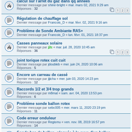
calcul sur l'arrêt du gaz dans qq années
Dernier message par
shine-bright
«
mar. mars 02, 2021 9:29 am
Réponses :
32
1
2
3
Régulation de chauffage sol
Dernier message par
Francois_D
«
mar. févr. 02, 2021 9:16 am
Problème de Sonde Ambiante RAS+
Dernier message par
Francois_D
«
lun. févr. 01, 2021 18:37 pm
Casses panneaux solaire
Dernier message par
j2c
«
mar. juil. 28, 2020 10:45 am
Réponses :
36
1
2
3
joint torique rotex cuit cuit
Dernier message par
jdoubleb
«
mer. juin 24, 2020 10:06 am
Réponses :
5
Encore un carreau de cassé
Dernier message par
jijicha
«
mer. juin 03, 2020 14:23 pm
Réponses :
12
Raccords 1/2 et 3/4 trop grands
Dernier message par
m8mat
«
sam. avr. 04, 2020 13:53 pm
Réponses :
6
Probléme sonde ballon rotex
Dernier message par
sebc005
«
mer. mars 11, 2020 23:19 pm
Réponses :
11
Code erreur onduleur
Dernier message par
Regismu
«
ven. nov. 08, 2019 16:57 pm
Réponses :
14