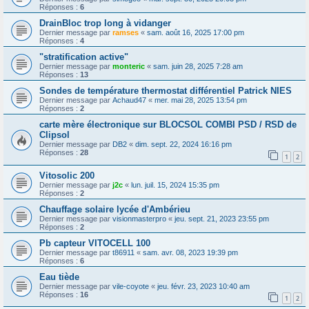
Réponses :
6
DrainBloc trop long à vidanger
Dernier message par
ramses
«
sam. août 16, 2025 17:00 pm
Réponses :
4
"stratification active"
Dernier message par
monteric
«
sam. juin 28, 2025 7:28 am
Réponses :
13
Sondes de température thermostat différentiel Patrick NIES
Dernier message par
Achaud47
«
mer. mai 28, 2025 13:54 pm
Réponses :
2
carte mère électronique sur BLOCSOL COMBI PSD / RSD de
Clipsol
Dernier message par
DB2
«
dim. sept. 22, 2024 16:16 pm
Réponses :
28
1
2
Vitosolic 200
Dernier message par
j2c
«
lun. juil. 15, 2024 15:35 pm
Réponses :
2
Chauffage solaire lycée d'Ambérieu
Dernier message par
visionmasterpro
«
jeu. sept. 21, 2023 23:55 pm
Réponses :
2
Pb capteur VITOCELL 100
Dernier message par
t86911
«
sam. avr. 08, 2023 19:39 pm
Réponses :
6
Eau tiède
Dernier message par
vile-coyote
«
jeu. févr. 23, 2023 10:40 am
Réponses :
16
1
2