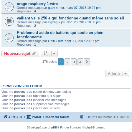
orage raspberry 1-wire
Dernier message par
gaby
«
mer. mars 07, 2018 19:04 pm
Réponses :
4
vaillant vsl s 250 e qui fonctionne quand même sans soleil
Dernier message par
zigzag
«
jeu. déc. 28, 2017 18:38 pm
Réponses :
2
Problème d acide de batterie qui coule en plein
fonctionneme
Dernier message par
Ottiti
«
dim. sept. 17, 2017 20:37 pm
Réponses :
1
Nouveau sujet
1
2
3
4
Suivante
176 sujets
Aller à
PERMISSIONS DU FORUM
Vous
ne pouvez pas
poster de nouveaux sujets
Vous
ne pouvez pas
répondre aux sujets
Vous
ne pouvez pas
modifier vos messages
Vous
ne pouvez pas
supprimer vos messages
Vous
ne pouvez pas
joindre des fichiers
A.P.P.E.R
Portal
Index du forum
Heures au format
UTC+02:00
Développé par
phpBB
® Forum Software © phpBB Limited