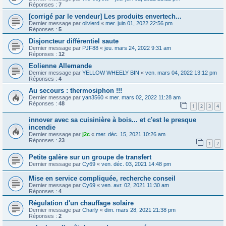
Réponses :
7
[corrigé par le vendeur] Les produits envertech...
Dernier message par
olivierd
«
mer. juin 01, 2022 22:56 pm
Réponses :
5
Disjoncteur différentiel saute
Dernier message par
PJF88
«
jeu. mars 24, 2022 9:31 am
Réponses :
12
Eolienne Allemande
Dernier message par
YELLOW WHEELY BIN
«
ven. mars 04, 2022 13:12 pm
Réponses :
4
Au secours : thermosiphon !!!
Dernier message par
yan3560
«
mer. mars 02, 2022 11:28 am
Réponses :
48
1
2
3
4
innover avec sa cuisinière à bois... et c'est le presque
incendie
Dernier message par
j2c
«
mer. déc. 15, 2021 10:26 am
Réponses :
23
1
2
Petite galère sur un groupe de transfert
Dernier message par
Cy69
«
ven. déc. 03, 2021 14:48 pm
Mise en service compliquée, recherche conseil
Dernier message par
Cy69
«
ven. avr. 02, 2021 11:30 am
Réponses :
4
Régulation d'un chauffage solaire
Dernier message par
Charly
«
dim. mars 28, 2021 21:38 pm
Réponses :
2