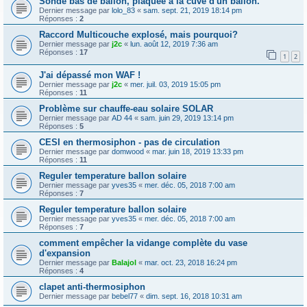
Sonde bas de ballon, plaquée à la cuve d'un ballon.
Dernier message par
lolo_83
«
sam. sept. 21, 2019 18:14 pm
Réponses :
2
Raccord Multicouche explosé, mais pourquoi?
Dernier message par
j2c
«
lun. août 12, 2019 7:36 am
Réponses :
17
1
2
J'ai dépassé mon WAF !
Dernier message par
j2c
«
mer. juil. 03, 2019 15:05 pm
Réponses :
11
Problème sur chauffe-eau solaire SOLAR
Dernier message par
AD 44
«
sam. juin 29, 2019 13:14 pm
Réponses :
5
CESI en thermosiphon - pas de circulation
Dernier message par
domwood
«
mar. juin 18, 2019 13:33 pm
Réponses :
11
Reguler temperature ballon solaire
Dernier message par
yves35
«
mer. déc. 05, 2018 7:00 am
Réponses :
7
Reguler temperature ballon solaire
Dernier message par
yves35
«
mer. déc. 05, 2018 7:00 am
Réponses :
7
comment empêcher la vidange complète du vase
d'expansion
Dernier message par
Balajol
«
mar. oct. 23, 2018 16:24 pm
Réponses :
4
clapet anti-thermosiphon
Dernier message par
bebel77
«
dim. sept. 16, 2018 10:31 am