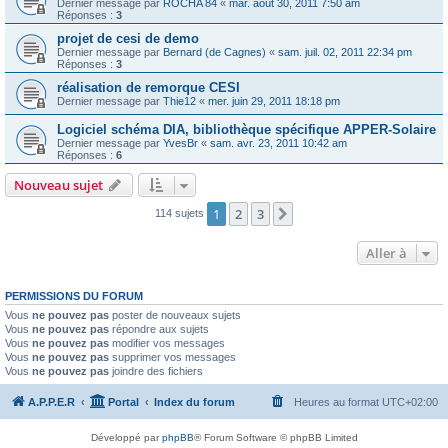
Dernier message par
ROCHA 84
«
mar. août 30, 2011 7:50 am
Réponses :
3
projet de cesi de demo
Dernier message par
Bernard (de Cagnes)
«
sam. juil. 02, 2011 22:34 pm
Réponses :
3
réalisation de remorque CESI
Dernier message par
Thie12
«
mer. juin 29, 2011 18:18 pm
Logiciel schéma DIA, bibliothèque spécifique APPER-Solaire
Dernier message par
YvesBr
«
sam. avr. 23, 2011 10:42 am
Réponses :
6
Nouveau sujet
1
2
3
Suivante
114 sujets
Aller à
PERMISSIONS DU FORUM
Vous
ne pouvez pas
poster de nouveaux sujets
Vous
ne pouvez pas
répondre aux sujets
Vous
ne pouvez pas
modifier vos messages
Vous
ne pouvez pas
supprimer vos messages
Vous
ne pouvez pas
joindre des fichiers
A.P.P.E.R
Portal
Index du forum
Heures au format
UTC+02:00
Développé par
phpBB
® Forum Software © phpBB Limited