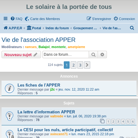
Le solaire à la portée de tous
FAQ
Carte des Membres
S’enregistrer
Connexion
R
A.P.P.E.R
Portal
Index du forum
Groupement d'achat de matériel solaire, entr'aides, vie de l'association, annonces
Vie de l'association APPER
e
Vie de l'association APPER
c
Modérateurs :
ramses
,
Balajol
,
monteric
,
ametpierre
h
Rechercher
Recherche avanc
Nouveau sujet
e
1
2
3
Suivante
114 sujets
r
c
Annonces
h
Les fiches de l'APPER
e
Dernier message par
j2c
«
jeu. nov. 12, 2020 11:22 am
Réponses :
5
r
Sujets
La lettre d'information APPER
Dernier message par
valtrede
«
lun. juil. 06, 2020 19:38 pm
Réponses :
78
1
2
3
4
5
6
Le CESI pour les nuls, article participatif, collectif
Dernier message par
xvincent71
«
lun. mars 23, 2015 22:18 pm
Réponses :
29