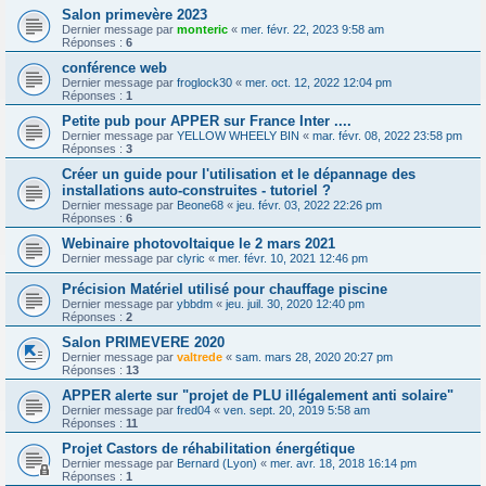
Salon primevère 2023
Dernier message par
monteric
«
mer. févr. 22, 2023 9:58 am
Réponses :
6
conférence web
Dernier message par
froglock30
«
mer. oct. 12, 2022 12:04 pm
Réponses :
1
Petite pub pour APPER sur France Inter ....
Dernier message par
YELLOW WHEELY BIN
«
mar. févr. 08, 2022 23:58 pm
Réponses :
3
Créer un guide pour l'utilisation et le dépannage des
installations auto-construites - tutoriel ?
Dernier message par
Beone68
«
jeu. févr. 03, 2022 22:26 pm
Réponses :
6
Webinaire photovoltaique le 2 mars 2021
Dernier message par
clyric
«
mer. févr. 10, 2021 12:46 pm
Précision Matériel utilisé pour chauffage piscine
Dernier message par
ybbdm
«
jeu. juil. 30, 2020 12:40 pm
Réponses :
2
Salon PRIMEVERE 2020
Dernier message par
valtrede
«
sam. mars 28, 2020 20:27 pm
Réponses :
13
APPER alerte sur "projet de PLU illégalement anti solaire"
Dernier message par
fred04
«
ven. sept. 20, 2019 5:58 am
Réponses :
11
Projet Castors de réhabilitation énergétique
Dernier message par
Bernard (Lyon)
«
mer. avr. 18, 2018 16:14 pm
Réponses :
1