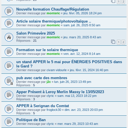
1
2
Nouvelle formation Chauffage/Régulation
Dernier message par
monteric
«
jeu. févr. 05, 2026 18:24 pm
Article solaire thermique/photovoltaïque ..
Dernier message par
monteric
«
sam. juil. 26, 2025 8:50 am
Salon Primevère 2025
Dernier message par
monteric
«
jeu. mars 20, 2025 8:43 am
Réponses :
21
1
2
Formation sur le solaire thermique
Dernier message par
monteric
«
ven. avr. 12, 2024 8:14 am
un stand APPER le 5 mai pour ÉNERGIES POSITIVES dans
le Gard ?
Dernier message par
civam vidourle
«
jeu. févr. 15, 2024 16:40 pm
pub avec carte des membres
Dernier message par
j2c
«
lun. juin 26, 2023 13:49 pm
Réponses :
5
Apper Présent à Leroy Merlin Massy le 13/05/2023
Dernier message par
clyric
«
sam. mai 13, 2023 18:22 pm
Réponses :
3
APPER à Serignan du Comtat
Dernier message par
froglock30
«
dim. avr. 23, 2023 20:03 pm
Réponses :
5
Politique de Ban
Dernier message par
clyric
«
mer. mars 29, 2023 10:43 am