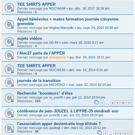
TEE SHIRTS APPER
Dernier message par
ROCHA 84
«
lun. déc. 18, 2017 18:26 pm
Réponses :
5
Appel bénévoles + matos formation journée citoyenne
grenoble
Dernier message par
Virginie Marseille
«
jeu. sept. 24, 2015 10:30 am
Réponses :
2
sujets vidéos
Dernier message par
AD 44
«
sam. mars 28, 2015 9:21 am
Réponses :
4
l'Alec27 parle de l'APPER
Dernier message par
ametpierre
«
jeu. févr. 26, 2015 18:21 pm
TEE SHIRTS APPER
Dernier message par
ROCHA 84
«
dim. nov. 16, 2014 0:16 am
Réponses :
4
journée de la transition
Dernier message par
MICHOKO
«
mar. sept. 02, 2014 16:19 pm
Recherche "boosteurs" d'élus
Dernier message par
m_you49
«
jeu. juin 12, 2014 18:54 pm
Réponses :
155
1
8
9
10
11
…
conférence de jean JOUZEL à LIFFRE-35 vendredi soir
Dernier message par
yves35
«
jeu. avr. 03, 2014 19:24 pm
l'association apper devient-elle trop élitiste ?
Dernier message par
apollogf
«
dim. mars 02, 2014 23:41 pm
Réponses :
96
1
4
5
6
7
…