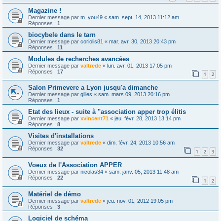
Magazine !
Dernier message par
m_you49
«
sam. sept. 14, 2013 11:12 am
Réponses :
1
biocybele dans le tarn
Dernier message par
coriolis81
«
mar. avr. 30, 2013 20:43 pm
Réponses :
11
Modules de recherches avancées
Dernier message par
valtrede
«
lun. avr. 01, 2013 17:05 pm
Réponses :
17
1
2
Salon Primevere a Lyon jusqu'a dimanche
Dernier message par
gilles
«
sam. mars 09, 2013 20:16 pm
Réponses :
1
Etat des lieux - suite à "association apper trop élitis
Dernier message par
xvincent71
«
jeu. févr. 28, 2013 13:14 pm
Réponses :
8
Visites d'installations
Dernier message par
valtrede
«
dim. févr. 24, 2013 10:56 am
Réponses :
32
1
2
3
Voeux de l'Association APPER
Dernier message par
nicolas34
«
sam. janv. 05, 2013 11:48 am
Réponses :
22
1
2
Matériel de démo
Dernier message par
valtrede
«
jeu. nov. 01, 2012 19:05 pm
Réponses :
3
Logiciel de schéma