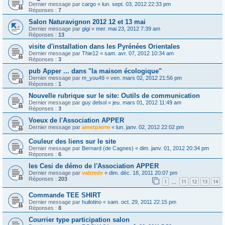
Dernier message par
cargo
«
lun. sept. 03, 2012 22:33 pm
Réponses :
7
Salon Naturavignon 2012 12 et 13 mai
Dernier message par
gigi
«
mer. mai 23, 2012 7:39 am
Réponses :
13
visite d'installation dans les Pyrénées Orientales
Dernier message par
Thie12
«
sam. avr. 07, 2012 10:34 am
Réponses :
3
pub Apper ... dans "la maison écologique"
Dernier message par
m_you49
«
ven. mars 02, 2012 21:56 pm
Réponses :
1
Nouvelle rubrique sur le site: Outils de communication
Dernier message par
guy delsol
«
jeu. mars 01, 2012 11:49 am
Réponses :
3
Voeux de l'Association APPER
Dernier message par
ametpierre
«
lun. janv. 02, 2012 22:02 pm
Couleur des liens sur le site
Dernier message par
Bernard (de Cagnes)
«
dim. janv. 01, 2012 20:34 pm
Réponses :
6
les Cesi de démo de l'Association APPER
Dernier message par
valtrede
«
dim. déc. 18, 2011 20:07 pm
Réponses :
203
1
11
12
13
14
…
Commande TEE SHIRT
Dernier message par
huilotino
«
sam. oct. 29, 2011 22:15 pm
Réponses :
8
Courrier type participation salon