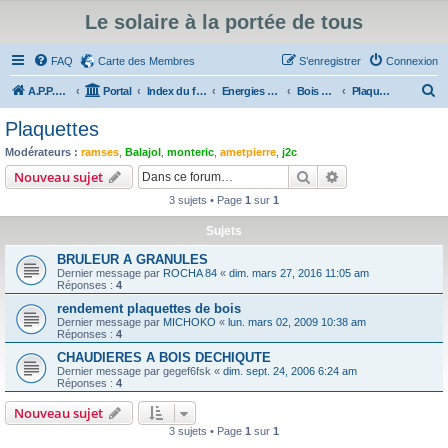
Le solaire à la portée de tous
FAQ
Carte des Membres
S’enregistrer
Connexion
R
A.P.P.E.R
Portal
Index du forum
Energies d'appoint au solaire thermique, travaux d'isolation
Bois énergie
Plaquettes
e
Plaquettes
c
Modérateurs :
ramses
,
Balajol
,
monteric
,
ametpierre
,
j2c
h
Rechercher
Recherche avanc
Nouveau sujet
e
3 sujets • Page
1
sur
1
r
Sujets
c
BRULEUR A GRANULES
h
Dernier message par
ROCHA 84
«
dim. mars 27, 2016 11:05 am
e
Réponses :
4
r
rendement plaquettes de bois
Dernier message par
MICHOKO
«
lun. mars 02, 2009 10:38 am
Réponses :
4
CHAUDIERES A BOIS DECHIQUTE
Dernier message par
gegef6fsk
«
dim. sept. 24, 2006 6:24 am
Réponses :
4
Nouveau sujet
3 sujets • Page
1
sur
1