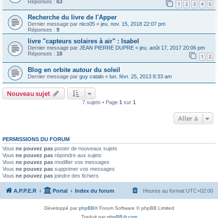
Réponses :
63
1
2
3
4
5
Recherche du livre de l'Apper
Dernier message par
nico05
«
jeu. nov. 15, 2018 22:07 pm
Réponses :
9
livre "capteurs solaires à air" : Isabel
Dernier message par
JEAN PIERRE DUPRE
«
jeu. août 17, 2017 20:06 pm
Réponses :
18
1
2
Blog en orbite autour du soleil
Dernier message par
guy catalo
«
lun. févr. 25, 2013 8:33 am
Nouveau sujet
7 sujets • Page
1
sur
1
Aller à
PERMISSIONS DU FORUM
Vous
ne pouvez pas
poster de nouveaux sujets
Vous
ne pouvez pas
répondre aux sujets
Vous
ne pouvez pas
modifier vos messages
Vous
ne pouvez pas
supprimer vos messages
Vous
ne pouvez pas
joindre des fichiers
A.P.P.E.R
Portal
Index du forum
Heures au format
UTC+02:00
Développé par
phpBB
® Forum Software © phpBB Limited
Traduit par
phpBB-fr.com