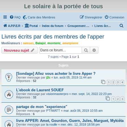
Le solaire à la portée de tous
FAQ
Carte des Membres
S’enregistrer
Connexion
R
A.P.P.E.R
Portal
Index du forum
Groupement d'achat de matériel solaire, entr'aides, vie de l'association, annonces
Livres écrits par des membres de l'apper
e
Livres écrits par des membres de l'apper
c
Modérateurs :
ramses
,
Balajol
,
monteric
,
ametpierre
h
Rechercher
Recherche avanc
Nouveau sujet
e
7 sujets • Page
1
sur
1
r
Sujets
c
[Sondage] Allez vous acheter le livre Apper ?
h
Dernier message par
j2c
«
lun. août 05, 2019 11:44 am
e
Réponses :
52
1
2
3
4
r
L'ebook de Laurent SOUEF
Dernier message par
visionmasterpro
«
mer. sept. 14, 2022 22:23 pm
Réponses :
32
1
2
3
partage de mon "experience"
Dernier message par
P'TIWATT
«
mar. août 06, 2019 10:55 am
Réponses :
6
livre APPER: Amet, Gourdon, Guern, Jules, Marguet, Mykiéta
Dernier message par
la rouille
«
mer. déc. 12, 2018 18:56 pm