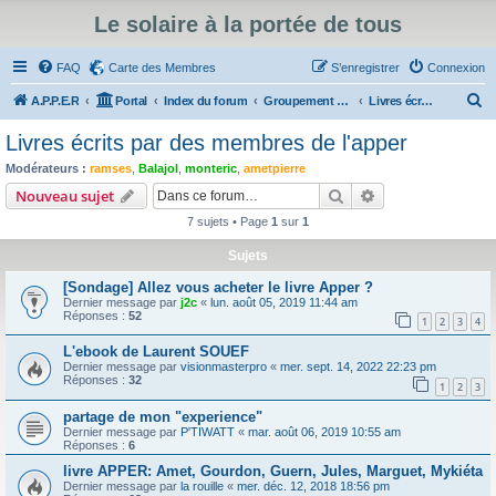
Le solaire à la portée de tous
FAQ
Carte des Membres
S’enregistrer
Connexion
R
A.P.P.E.R
Portal
Index du forum
Groupement d'achat de matériel solaire, entr'aides, vie de l'association, annonces
Livres écrits par des membres de l'apper
e
Livres écrits par des membres de l'apper
c
Modérateurs :
ramses
,
Balajol
,
monteric
,
ametpierre
h
Rechercher
Recherche avanc
Nouveau sujet
e
7 sujets • Page
1
sur
1
r
Sujets
c
[Sondage] Allez vous acheter le livre Apper ?
h
Dernier message par
j2c
«
lun. août 05, 2019 11:44 am
e
Réponses :
52
1
2
3
4
r
L'ebook de Laurent SOUEF
Dernier message par
visionmasterpro
«
mer. sept. 14, 2022 22:23 pm
Réponses :
32
1
2
3
partage de mon "experience"
Dernier message par
P'TIWATT
«
mar. août 06, 2019 10:55 am
Réponses :
6
livre APPER: Amet, Gourdon, Guern, Jules, Marguet, Mykiéta
Dernier message par
la rouille
«
mer. déc. 12, 2018 18:56 pm