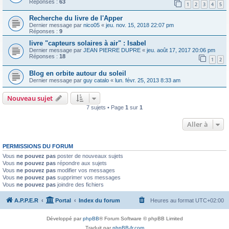
Réponses :
63
1
2
3
4
5
Recherche du livre de l'Apper
Dernier message par
nico05
«
jeu. nov. 15, 2018 22:07 pm
Réponses :
9
livre "capteurs solaires à air" : Isabel
Dernier message par
JEAN PIERRE DUPRE
«
jeu. août 17, 2017 20:06 pm
Réponses :
18
1
2
Blog en orbite autour du soleil
Dernier message par
guy catalo
«
lun. févr. 25, 2013 8:33 am
Nouveau sujet
7 sujets • Page
1
sur
1
Aller à
PERMISSIONS DU FORUM
Vous
ne pouvez pas
poster de nouveaux sujets
Vous
ne pouvez pas
répondre aux sujets
Vous
ne pouvez pas
modifier vos messages
Vous
ne pouvez pas
supprimer vos messages
Vous
ne pouvez pas
joindre des fichiers
A.P.P.E.R
Portal
Index du forum
Heures au format
UTC+02:00
Développé par
phpBB
® Forum Software © phpBB Limited
Traduit par
phpBB-fr.com