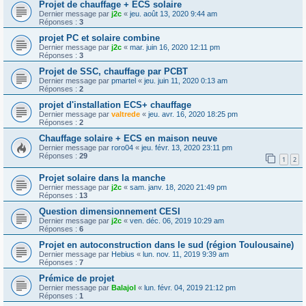
Projet de chauffage + ECS solaire
Dernier message par
j2c
«
jeu. août 13, 2020 9:44 am
Réponses :
3
projet PC et solaire combine
Dernier message par
j2c
«
mar. juin 16, 2020 12:11 pm
Réponses :
3
Projet de SSC, chauffage par PCBT
Dernier message par
pmartel
«
jeu. juin 11, 2020 0:13 am
Réponses :
2
projet d'installation ECS+ chauffage
Dernier message par
valtrede
«
jeu. avr. 16, 2020 18:25 pm
Réponses :
2
Chauffage solaire + ECS en maison neuve
Dernier message par
roro04
«
jeu. févr. 13, 2020 23:11 pm
Réponses :
29
1
2
Projet solaire dans la manche
Dernier message par
j2c
«
sam. janv. 18, 2020 21:49 pm
Réponses :
13
Question dimensionnement CESI
Dernier message par
j2c
«
ven. déc. 06, 2019 10:29 am
Réponses :
6
Projet en autoconstruction dans le sud (région Toulousaine)
Dernier message par
Hebius
«
lun. nov. 11, 2019 9:39 am
Réponses :
7
Prémice de projet
Dernier message par
Balajol
«
lun. févr. 04, 2019 21:12 pm
Réponses :
1