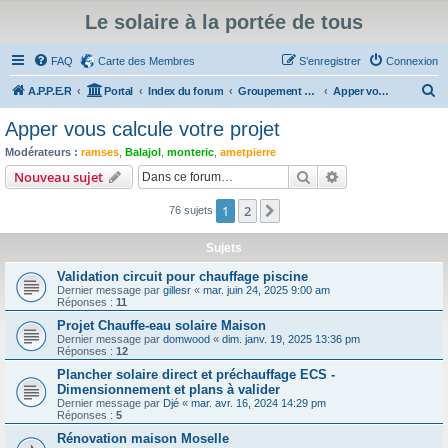
Le solaire à la portée de tous
FAQ
Carte des Membres
S’enregistrer
Connexion
R
A.P.P.E.R
Portal
Index du forum
Groupement d'achat de matériel solaire, entr'aides, vie de l'association, annonces
Apper vous calcule votre projet
e
Apper vous calcule votre projet
c
Modérateurs :
ramses
,
Balajol
,
monteric
,
ametpierre
h
Rechercher
Recherche avanc
Nouveau sujet
e
1
2
Suivante
76 sujets
r
c
Sujets
h
Validation circuit pour chauffage piscine
e
Dernier message par
gillesr
«
mar. juin 24, 2025 9:00 am
Réponses :
11
r
Projet Chauffe-eau solaire Maison
Dernier message par
domwood
«
dim. janv. 19, 2025 13:36 pm
Réponses :
12
Plancher solaire direct et préchauffage ECS -
Dimensionnement et plans à valider
Dernier message par
Djé
«
mar. avr. 16, 2024 14:29 pm
Réponses :
5
Rénovation maison Moselle