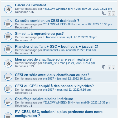
Calcul de l'existant
Dernier message par
YELLOW WHEELY BIN
«
ven. nov. 25, 2022 13:21 pm
Réponses :
26
1
2
Ca coûte combien un CESI drainback ?
Dernier message par
YELLOW WHEELY BIN
«
mer. nov. 02, 2022 18:33 pm
Réponses :
4
Simsol... à reprendre ou pas?
Dernier message par
Ti Racoon
«
sam. sept. 17, 2022 21:39 pm
Réponses :
6
Plancher chauffant + SSC + bouilleurs + jaccusi 😎
Dernier message par
Bouchamiel
«
lun. août 08, 2022 11:34 am
Réponses :
1
Mon projet de chauffage solaire est-il réaliste ?
Dernier message par
simsim_22
«
mar. juin 21, 2022 16:51 pm
Réponses :
23
1
2
CESI en série avec vieux chauffe-eau ou pas?
Dernier message par
ens9817
«
jeu. mai 12, 2022 16:21 pm
CESI ou CESI couplé à des panneaux hybrides?
Dernier message par
ens9817
«
mer. mai 11, 2022 9:16 am
Réponses :
2
Chauffage solaire piscine intérieure
Dernier message par
YELLOW WHEELY BIN
«
lun. mai 09, 2022 15:37 pm
Réponses :
1
PV, CESI, SSC, solution la plus pertinente dans notre
configuration ?