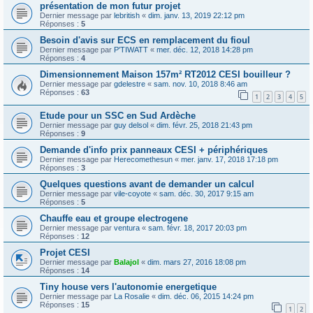
présentation de mon futur projet
Dernier message par
lebritish
«
dim. janv. 13, 2019 22:12 pm
Réponses :
5
Besoin d'avis sur ECS en remplacement du fioul
Dernier message par
P'TIWATT
«
mer. déc. 12, 2018 14:28 pm
Réponses :
4
Dimensionnement Maison 157m² RT2012 CESI bouilleur ?
Dernier message par
gdelestre
«
sam. nov. 10, 2018 8:46 am
Réponses :
63
1
2
3
4
5
Etude pour un SSC en Sud Ardèche
Dernier message par
guy delsol
«
dim. févr. 25, 2018 21:43 pm
Réponses :
9
Demande d'info prix panneaux CESI + périphériques
Dernier message par
Herecomethesun
«
mer. janv. 17, 2018 17:18 pm
Réponses :
3
Quelques questions avant de demander un calcul
Dernier message par
vile-coyote
«
sam. déc. 30, 2017 9:15 am
Réponses :
5
Chauffe eau et groupe electrogene
Dernier message par
ventura
«
sam. févr. 18, 2017 20:03 pm
Réponses :
12
Projet CESI
Dernier message par
Balajol
«
dim. mars 27, 2016 18:08 pm
Réponses :
14
Tiny house vers l'autonomie energetique
Dernier message par
La Rosalie
«
dim. déc. 06, 2015 14:24 pm
Réponses :
15
1
2