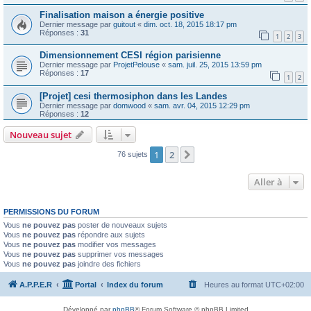
Finalisation maison a énergie positive
Dernier message par
guitout
«
dim. oct. 18, 2015 18:17 pm
Réponses :
31
1
2
3
Dimensionnement CESI région parisienne
Dernier message par
ProjetPelouse
«
sam. juil. 25, 2015 13:59 pm
Réponses :
17
1
2
[Projet] cesi thermosiphon dans les Landes
Dernier message par
domwood
«
sam. avr. 04, 2015 12:29 pm
Réponses :
12
Nouveau sujet
1
2
Suivante
76 sujets
Aller à
PERMISSIONS DU FORUM
Vous
ne pouvez pas
poster de nouveaux sujets
Vous
ne pouvez pas
répondre aux sujets
Vous
ne pouvez pas
modifier vos messages
Vous
ne pouvez pas
supprimer vos messages
Vous
ne pouvez pas
joindre des fichiers
A.P.P.E.R
Portal
Index du forum
Heures au format
UTC+02:00
Développé par
phpBB
® Forum Software © phpBB Limited