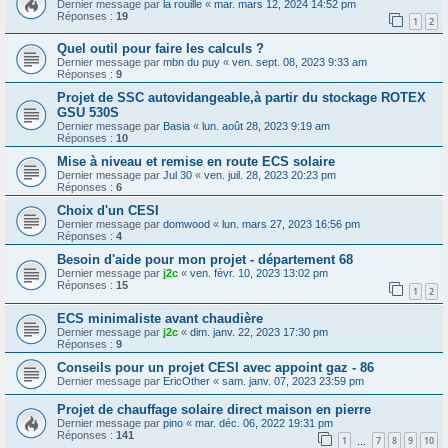
Dernier message par
la rouille
«
mar. mars 12, 2024 14:52 pm
Réponses :
19
1
2
Quel outil pour faire les calculs ?
Dernier message par
mbn du puy
«
ven. sept. 08, 2023 9:33 am
Réponses :
9
Projet de SSC autovidangeable,à partir du stockage ROTEX
GSU 530S
Dernier message par
Basia
«
lun. août 28, 2023 9:19 am
Réponses :
10
Mise à niveau et remise en route ECS solaire
Dernier message par
Jul 30
«
ven. juil. 28, 2023 20:23 pm
Réponses :
6
Choix d'un CESI
Dernier message par
domwood
«
lun. mars 27, 2023 16:56 pm
Réponses :
4
Besoin d'aide pour mon projet - département 68
Dernier message par
j2c
«
ven. févr. 10, 2023 13:02 pm
Réponses :
15
1
2
ECS minimaliste avant chaudière
Dernier message par
j2c
«
dim. janv. 22, 2023 17:30 pm
Réponses :
9
Conseils pour un projet CESI avec appoint gaz - 86
Dernier message par
EricOther
«
sam. janv. 07, 2023 23:59 pm
Projet de chauffage solaire direct maison en pierre
Dernier message par
pino
«
mar. déc. 06, 2022 19:31 pm
Réponses :
141
1
7
8
9
10
…