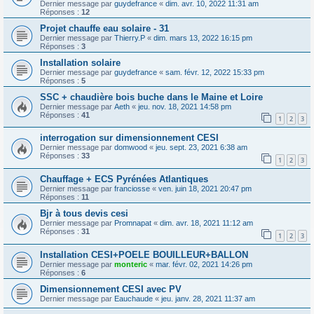
Dernier message par
guydefrance
«
dim. avr. 10, 2022 11:31 am
Réponses :
12
Projet chauffe eau solaire - 31
Dernier message par
Thierry.P
«
dim. mars 13, 2022 16:15 pm
Réponses :
3
Installation solaire
Dernier message par
guydefrance
«
sam. févr. 12, 2022 15:33 pm
Réponses :
5
SSC + chaudière bois buche dans le Maine et Loire
Dernier message par
Aeth
«
jeu. nov. 18, 2021 14:58 pm
Réponses :
41
1
2
3
interrogation sur dimensionnement CESI
Dernier message par
domwood
«
jeu. sept. 23, 2021 6:38 am
Réponses :
33
1
2
3
Chauffage + ECS Pyrénées Atlantiques
Dernier message par
franciosse
«
ven. juin 18, 2021 20:47 pm
Réponses :
11
Bjr à tous devis cesi
Dernier message par
Promnapat
«
dim. avr. 18, 2021 11:12 am
Réponses :
31
1
2
3
Installation CESI+POELE BOUILLEUR+BALLON
Dernier message par
monteric
«
mar. févr. 02, 2021 14:26 pm
Réponses :
6
Dimensionnement CESI avec PV
Dernier message par
Eauchaude
«
jeu. janv. 28, 2021 11:37 am