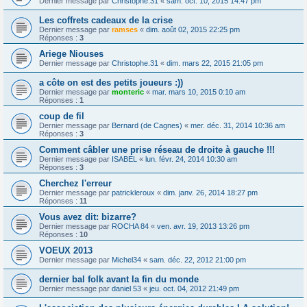
Dernier message par
Christophe.31
«
sam. oct. 10, 2015 14:47 pm
Les coffrets cadeaux de la crise
Dernier message par
ramses
«
dim. août 02, 2015 22:25 pm
Réponses :
3
Ariege Niouses
Dernier message par
Christophe.31
«
dim. mars 22, 2015 21:05 pm
a côte on est des petits joueurs :))
Dernier message par
monteric
«
mar. mars 10, 2015 0:10 am
Réponses :
1
coup de fil
Dernier message par
Bernard (de Cagnes)
«
mer. déc. 31, 2014 10:36 am
Réponses :
3
Comment câbler une prise réseau de droite à gauche !!!
Dernier message par
ISABEL
«
lun. févr. 24, 2014 10:30 am
Réponses :
3
Cherchez l'erreur
Dernier message par
patrickleroux
«
dim. janv. 26, 2014 18:27 pm
Réponses :
11
Vous avez dit: bizarre?
Dernier message par
ROCHA 84
«
ven. avr. 19, 2013 13:26 pm
Réponses :
10
VOEUX 2013
Dernier message par
Michel34
«
sam. déc. 22, 2012 21:00 pm
dernier bal folk avant la fin du monde
Dernier message par
daniel 53
«
jeu. oct. 04, 2012 21:49 pm