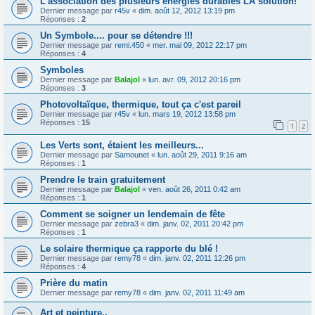
L'association des plusieurs énergies durables LA solution!
Dernier message par
r45v
«
dim. août 12, 2012 13:19 pm
Réponses :
2
Un Symbole.... pour se détendre !!!
Dernier message par
remi.450
«
mer. mai 09, 2012 22:17 pm
Réponses :
4
Symboles
Dernier message par
Balajol
«
lun. avr. 09, 2012 20:16 pm
Réponses :
3
Photovoltaïque, thermique, tout ça c'est pareil
Dernier message par
r45v
«
lun. mars 19, 2012 13:58 pm
Réponses :
15
1
2
Les Verts sont, étaient les meilleurs...
Dernier message par
Samounet
«
lun. août 29, 2011 9:16 am
Réponses :
1
Prendre le train gratuitement
Dernier message par
Balajol
«
ven. août 26, 2011 0:42 am
Réponses :
1
Comment se soigner un lendemain de fête
Dernier message par
zebra3
«
dim. janv. 02, 2011 20:42 pm
Réponses :
1
Le solaire thermique ça rapporte du blé !
Dernier message par
remy78
«
dim. janv. 02, 2011 12:26 pm
Réponses :
4
Prière du matin
Dernier message par
remy78
«
dim. janv. 02, 2011 11:49 am
Art et peinture..