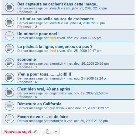
Des capteurs se cachent dans cette image...
Dernier message par
YvesBr
«
sam. janv. 23, 2010 22:56 pm
Réponses :
4
Le fumier nouvelle source de croissance
Dernier message par
YvesBr
«
lun. janv. 04, 2010 22:06 pm
Réponses :
2
Un miracle pour noel !
Dernier message par
fred
«
ven. déc. 25, 2009 12:55 pm
La pêche à la ligne, dangereux ou pas ?
Dernier message par
fred
«
ven. déc. 25, 2009 12:47 pm
economie
Dernier message par
thermitch
«
mer. déc. 16, 2009 20:56 pm
Réponses :
1
Y'en a pour tous.........ici!!!!!!
Dernier message par
thermitch
«
mar. nov. 24, 2009 19:24 pm
Réponses :
6
C'est bien vrai, 40 ans après !
Dernier message par
gegef6fsk
«
jeu. nov. 19, 2009 21:58 pm
Réponses :
5
Démesure en Californie
Dernier message par
guy delsol
«
mar. nov. 17, 2009 11:29 am
Façon de voir ... et de faire
Dernier message par
thermitch
«
ven. oct. 30, 2009 21:53 pm
Nouveau sujet