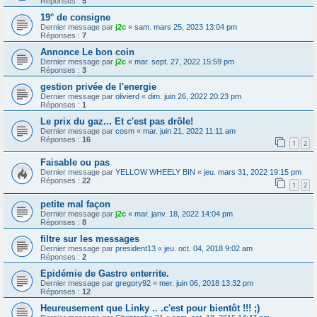
Réponses :
5
19° de consigne
Dernier message par
j2c
«
sam. mars 25, 2023 13:04 pm
Réponses :
7
Annonce Le bon coin
Dernier message par
j2c
«
mar. sept. 27, 2022 15:59 pm
Réponses :
3
gestion privée de l'energie
Dernier message par
olivierd
«
dim. juin 26, 2022 20:23 pm
Réponses :
1
Le prix du gaz... Et c'est pas drôle!
Dernier message par
cosm
«
mar. juin 21, 2022 11:11 am
Réponses :
16
1
2
Faisable ou pas
Dernier message par
YELLOW WHEELY BIN
«
jeu. mars 31, 2022 19:15 pm
Réponses :
22
1
2
petite mal façon
Dernier message par
j2c
«
mar. janv. 18, 2022 14:04 pm
Réponses :
8
filtre sur les messages
Dernier message par
president13
«
jeu. oct. 04, 2018 9:02 am
Réponses :
2
Epidémie de Gastro enterrite.
Dernier message par
gregory92
«
mer. juin 06, 2018 13:32 pm
Réponses :
12
Heureusement que Linky .. .c'est pour bientôt !!! ;)