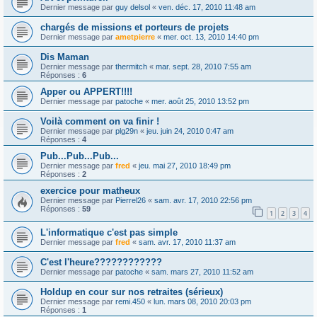
Dernier message par
guy delsol
«
ven. déc. 17, 2010 11:48 am
chargés de missions et porteurs de projets
Dernier message par
ametpierre
«
mer. oct. 13, 2010 14:40 pm
Dis Maman
Dernier message par
thermitch
«
mar. sept. 28, 2010 7:55 am
Réponses :
6
Apper ou APPERT!!!!
Dernier message par
patoche
«
mer. août 25, 2010 13:52 pm
Voilà comment on va finir !
Dernier message par
plg29n
«
jeu. juin 24, 2010 0:47 am
Réponses :
4
Pub...Pub...Pub...
Dernier message par
fred
«
jeu. mai 27, 2010 18:49 pm
Réponses :
2
exercice pour matheux
Dernier message par
Pierrel26
«
sam. avr. 17, 2010 22:56 pm
Réponses :
59
1
2
3
4
L'informatique c'est pas simple
Dernier message par
fred
«
sam. avr. 17, 2010 11:37 am
C'est l'heure????????????
Dernier message par
patoche
«
sam. mars 27, 2010 11:52 am
Holdup en cour sur nos retraites (sérieux)
Dernier message par
remi.450
«
lun. mars 08, 2010 20:03 pm
Réponses :
1