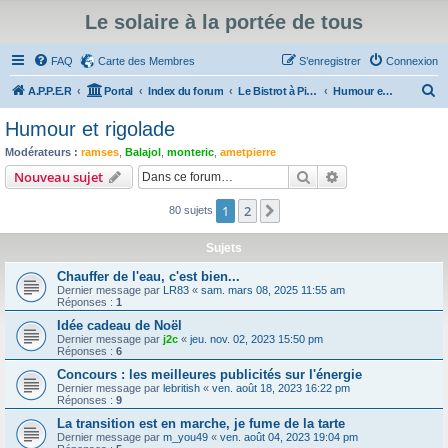
Le solaire à la portée de tous
FAQ
Carte des Membres
S’enregistrer
Connexion
R
A.P.P.E.R
Portal
Index du forum
Le Bistrot à Pierrot
Humour et rigolade
e
Humour et rigolade
c
Modérateurs :
ramses
,
Balajol
,
monteric
,
ametpierre
h
Rechercher
Recherche avanc
Nouveau sujet
e
1
2
Suivante
80 sujets
r
c
Sujets
h
Chauffer de l'eau, c'est bien...
e
Dernier message par
LR83
«
sam. mars 08, 2025 11:55 am
Réponses :
1
r
Idée cadeau de Noël
Dernier message par
j2c
«
jeu. nov. 02, 2023 15:50 pm
Réponses :
6
Concours : les meilleures publicités sur l'énergie
Dernier message par
lebritish
«
ven. août 18, 2023 16:22 pm
Réponses :
9
La transition est en marche, je fume de la tarte
Dernier message par
m_you49
«
ven. août 04, 2023 19:04 pm