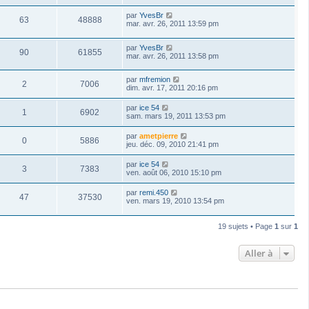
par
YvesBr
63
48888
mar. avr. 26, 2011 13:59 pm
par
YvesBr
90
61855
mar. avr. 26, 2011 13:58 pm
par
mfremion
2
7006
dim. avr. 17, 2011 20:16 pm
par
ice 54
1
6902
sam. mars 19, 2011 13:53 pm
par
ametpierre
0
5886
jeu. déc. 09, 2010 21:41 pm
par
ice 54
3
7383
ven. août 06, 2010 15:10 pm
par
remi.450
47
37530
ven. mars 19, 2010 13:54 pm
19 sujets • Page
1
sur
1
Aller à