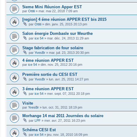
5ieme Mini Réunion Apper EST
par
Ottiti
»
mar. mai 22, 2018 7:09 am
[region] 4 éme réunion APPER EST bis 2015
par
Ottiti
»
dim. janv. 25, 2015 20:13 pm
Salon énergie Dombasle sur Meurthe
par
ice 54
»
mar. déc. 24, 2013 11:29 am
Stage fabrication de four solaire
par
YvesBr
»
mar. juil. 23, 2013 20:30 pm
4 éme réunion APPER EST
par
ice 54
»
dim. nov. 25, 2012 20:16 pm
Première sortie du CESI EST
par
YvesBr
»
lun. avr. 25, 2011 14:27 pm
3 éme réunion APPER EST
par
ice 54
»
mer. sept. 07, 2011 20:18 pm
Visite
par
YvesBr
»
lun. oct. 31, 2011 18:19 pm
Morhange 14 mai 2011 Journées du solaire
par
LPF
»
mer. avr. 27, 2011 16:23 pm
Schéma CESI Est
par
ice 54
»
jeu. nov. 18, 2010 16:09 pm