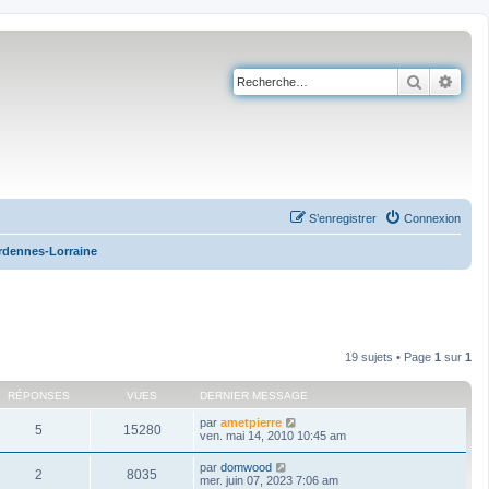
Recherch
Rech
S’enregistrer
Connexion
rdennes-Lorraine
19 sujets • Page
1
sur
1
RÉPONSES
VUES
DERNIER MESSAGE
par
ametpierre
5
15280
ven. mai 14, 2010 10:45 am
par
domwood
2
8035
mer. juin 07, 2023 7:06 am