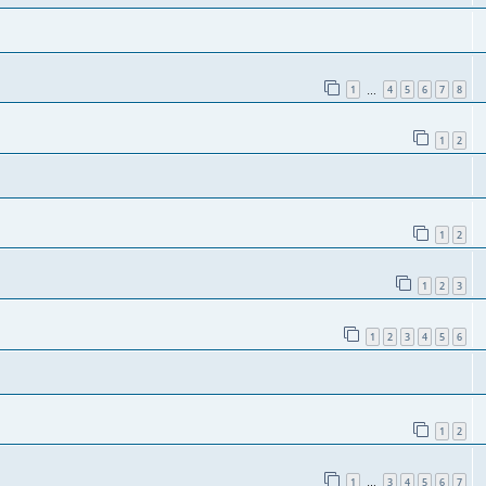
1
4
5
6
7
8
…
1
2
1
2
1
2
3
1
2
3
4
5
6
1
2
1
3
4
5
6
7
…