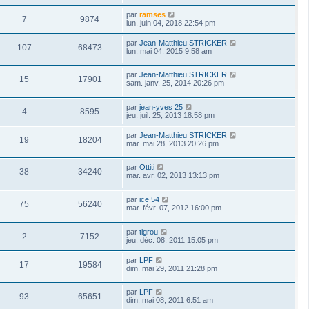
par
ramses
7
9874
lun. juin 04, 2018 22:54 pm
par
Jean-Matthieu STRICKER
107
68473
lun. mai 04, 2015 9:58 am
par
Jean-Matthieu STRICKER
15
17901
sam. janv. 25, 2014 20:26 pm
par
jean-yves 25
4
8595
jeu. juil. 25, 2013 18:58 pm
par
Jean-Matthieu STRICKER
19
18204
mar. mai 28, 2013 20:26 pm
par
Ottiti
38
34240
mar. avr. 02, 2013 13:13 pm
par
ice 54
75
56240
mar. févr. 07, 2012 16:00 pm
par
tigrou
2
7152
jeu. déc. 08, 2011 15:05 pm
par
LPF
17
19584
dim. mai 29, 2011 21:28 pm
par
LPF
93
65651
dim. mai 08, 2011 6:51 am