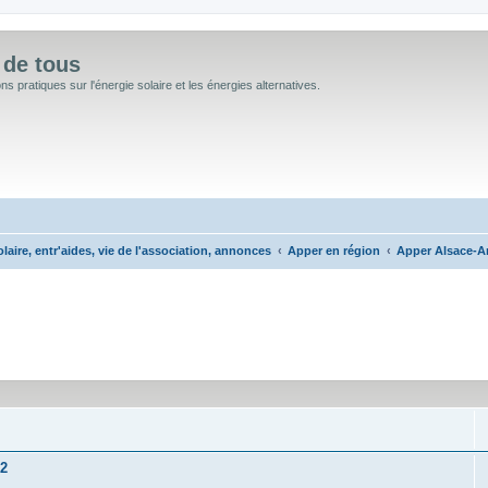
 de tous
 pratiques sur l'énergie solaire et les énergies alternatives.
aire, entr'aides, vie de l'association, annonces
Apper en région
Apper Alsace-A
cée
C2