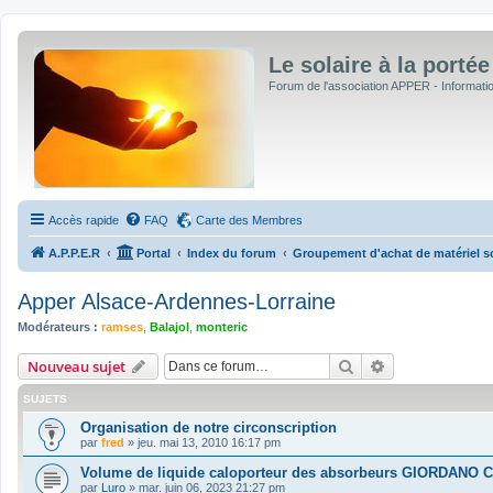
Le solaire à la portée
Forum de l'association APPER - Informations
Accès rapide
FAQ
Carte des Membres
A.P.P.E.R
Portal
Index du forum
Groupement d'achat de matériel sol
Apper Alsace-Ardennes-Lorraine
Modérateurs :
ramses
,
Balajol
,
monteric
Rechercher
Recherche avan
Nouveau sujet
SUJETS
Organisation de notre circonscription
par
fred
»
jeu. mai 13, 2010 16:17 pm
Volume de liquide caloporteur des absorbeurs GIORDANO 
par
Luro
»
mar. juin 06, 2023 21:27 pm