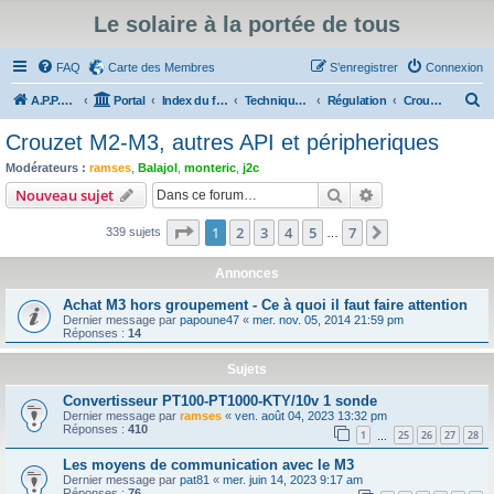
Le solaire à la portée de tous
FAQ
Carte des Membres
S’enregistrer
Connexion
R
A.P.P.E.R
Portal
Index du forum
Technique du Solaire Thermique
Régulation
Crouzet M2-M3, autres API et péripheriques
e
Crouzet M2-M3, autres API et péripheriques
c
Modérateurs :
ramses
,
Balajol
,
monteric
,
j2c
h
Rechercher
Recherche avanc
Nouveau sujet
e
Page
1
sur
7
1
2
3
4
5
7
Suivante
339 sujets
r
…
c
Annonces
h
Achat M3 hors groupement - Ce à quoi il faut faire attention
e
Dernier message par
papoune47
«
mer. nov. 05, 2014 21:59 pm
Réponses :
14
r
Sujets
Convertisseur PT100-PT1000-KTY/10v 1 sonde
Dernier message par
ramses
«
ven. août 04, 2023 13:32 pm
Réponses :
410
1
25
26
27
28
…
Les moyens de communication avec le M3
Dernier message par
pat81
«
mer. juin 14, 2023 9:17 am
Réponses :
76