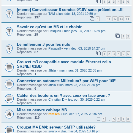
1
2
3
4
5
6
[memo] Convertisseur 8 sondes 0/10V sans prétention...!!!
Dernier message par
TAM
«
lun. déc. 13, 2021 19:59 pm
Réponses :
197
1
11
12
13
14
…
Savoir ce qu'est un M3 et le choisir
Dernier message par
Pasquall
«
mer. janv. 04, 2012 16:39 pm
Réponses :
29
1
2
Le millenium 3 pour les nuls
Dernier message par
Pasquall
«
ven. déc. 03, 2010 14:27 pm
Réponses :
87
1
2
3
4
5
6
Crouzet m3 compatible avec module Ethernet zelio
SR3NET01BD
Dernier message par
Jflala
«
mar. mars 31, 2026 22:05 pm
Réponses :
1
Connecter un automate Millenium3 par WiFi pour 10E
Dernier message par
Jflala
«
lun. mars 23, 2026 21:30 pm
Réponses :
6
Cabler des boutons en // avec ceux en face avant ?
Dernier message par
Christian D
«
jeu. oct. 30, 2025 0:22 am
Réponses :
7
Mise en oeuvre cablage M3
Dernier message par
ramses
«
lun. oct. 27, 2025 20:36 pm
Réponses :
119
1
5
6
7
8
…
Crouzet M4 EM4: serveur SMTP utilisable?
Dernier message par
syrinx
«
dim. mai 04, 2025 18:16 pm