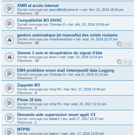
XN05 et accès internet
Dernier message par
pascall60@yahoo.fr
«
ven. févr. 01, 2019 18:45 pm
Réponses :
12
Compatibilité M3 24VAC
Dernier message par
Christian D
«
lun. déc. 03, 2018 19:56 pm
Réponses :
2
gestion automatique (et manuelle) des volets roulants
Dernier message par
visionmasterpro
«
lun. sept. 24, 2018 22:37 pm
Réponses :
26
1
2
Vannes 1 voie et récupération du signal d'état
Dernier message par
Azou
«
mer. sept. 19, 2018 11:54 am
Réponses :
19
1
2
EM4 problème envoi mail iintempestif data Logging
Dernier message par
Christian D
«
lun. mai 21, 2018 22:15 pm
Réponses :
7
Zappette M3
Dernier message par
remy78
«
mar. févr. 27, 2018 13:06 pm
Réponses :
9
Pilote 32 bits
Dernier message par
remy78
«
mar. sept. 26, 2017 12:11 pm
Réponses :
5
Demande aide supervision smart appli V3
Dernier message par
babar2
«
jeu. août 17, 2017 10:37 am
Réponses :
1
MTP05
Dernier message par
baboo
«
sam. déc. 17, 2016 13:02 pm