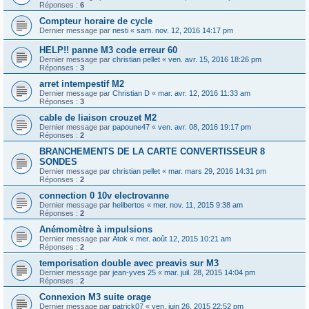
Réponses :
6
Compteur horaire de cycle
Dernier message par
nesti
«
sam. nov. 12, 2016 14:17 pm
HELP!! panne M3 code erreur 60
Dernier message par
christian pellet
«
ven. avr. 15, 2016 18:26 pm
Réponses :
3
arret intempestif M2
Dernier message par
Christian D
«
mar. avr. 12, 2016 11:33 am
Réponses :
3
cable de liaison crouzet M2
Dernier message par
papoune47
«
ven. avr. 08, 2016 19:17 pm
Réponses :
2
BRANCHEMENTS DE LA CARTE CONVERTISSEUR 8
SONDES
Dernier message par
christian pellet
«
mar. mars 29, 2016 14:31 pm
Réponses :
2
connection 0 10v electrovanne
Dernier message par
helibertos
«
mer. nov. 11, 2015 9:38 am
Réponses :
2
Anémomètre à impulsions
Dernier message par
Atok
«
mer. août 12, 2015 10:21 am
Réponses :
2
temporisation double avec preavis sur M3
Dernier message par
jean-yves 25
«
mar. juil. 28, 2015 14:04 pm
Réponses :
2
Connexion M3 suite orage
Dernier message par
patrick07
«
ven. juin 26, 2015 22:52 pm