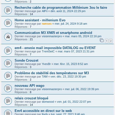
Réponses :
2
Recherche cable de programmation Millénium 3ou le faire
Dernier message par
AlPri
«
dim. août 11, 2024 22:29 pm
Réponses :
14
Home assistant - millenium Evo
Dernier message par
ramses
«
mer. juil. 24, 2024 9:18 am
Réponses :
7
Communication M3 XN05 et smartphone android
Dernier message par
visionmasterpro
«
mar. mars 05, 2024 22:16 pm
Réponses :
21
1
2
em4 - envoie mail impossible DATALOG ou EVENT
Dernier message par
TrentSetC
«
mar. mars 07, 2023 21:31 pm
Réponses :
7
Sonde Crouzet
Dernier message par
YvesBr
«
mer. févr. 15, 2023 8:52 am
Réponses :
3
Problème de stabilité des températures sur M3
Dernier message par
TAM
«
ven. déc. 23, 2022 19:30 pm
Réponses :
2
nouveau API wago
Dernier message par
visionmasterpro
«
mer. juil. 06, 2022 19:39 pm
Réponses :
8
relais crouzet bloqué
Dernier message par
domwood
«
ven. juil. 01, 2022 22:07 pm
Réponses :
14
Em4 accessible en direct sur le web
Dernier message par
fpyfu
«
lun. sept. 27, 2021 9:46 am