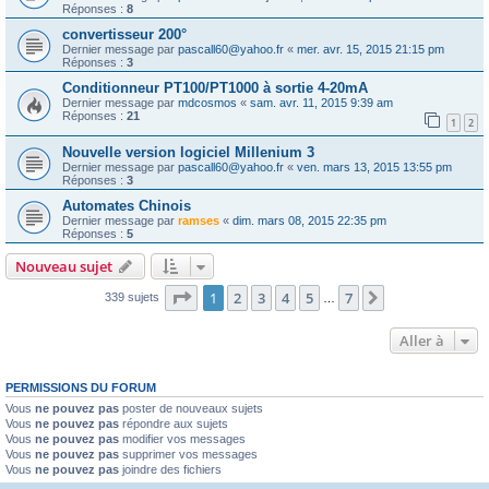
Réponses :
8
convertisseur 200°
Dernier message par
pascall60@yahoo.fr
«
mer. avr. 15, 2015 21:15 pm
Réponses :
3
Conditionneur PT100/PT1000 à sortie 4-20mA
Dernier message par
mdcosmos
«
sam. avr. 11, 2015 9:39 am
Réponses :
21
1
2
Nouvelle version logiciel Millenium 3
Dernier message par
pascall60@yahoo.fr
«
ven. mars 13, 2015 13:55 pm
Réponses :
3
Automates Chinois
Dernier message par
ramses
«
dim. mars 08, 2015 22:35 pm
Réponses :
5
Nouveau sujet
Page
1
sur
7
1
2
3
4
5
7
Suivante
339 sujets
…
Aller à
PERMISSIONS DU FORUM
Vous
ne pouvez pas
poster de nouveaux sujets
Vous
ne pouvez pas
répondre aux sujets
Vous
ne pouvez pas
modifier vos messages
Vous
ne pouvez pas
supprimer vos messages
Vous
ne pouvez pas
joindre des fichiers