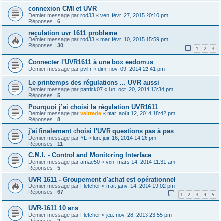
connexion CMI et UVR
Dernier message par
rod33
«
ven. févr. 27, 2015 20:10 pm
Réponses :
6
regulation uvr 1611 probleme
Dernier message par
rod33
«
mar. févr. 10, 2015 15:59 pm
Réponses :
30
1
2
3
Connecter l'UVR1611 à une box eedomus
Dernier message par
pvilfr
«
dim. nov. 09, 2014 22:41 pm
Le printemps des régulations ... UVR aussi
Dernier message par
patrick07
«
lun. oct. 20, 2014 13:34 pm
Réponses :
5
Pourquoi j’ai choisi la régulation UVR1611
Dernier message par
valtrede
«
mar. août 12, 2014 18:42 pm
Réponses :
8
j'ai finalement choisi l'UVR questions pas à pas
Dernier message par
YL
«
lun. juin 16, 2014 14:26 pm
Réponses :
11
C.M.I. - Control and Monitoring Interface
Dernier message par
amae50
«
ven. mars 14, 2014 11:31 am
Réponses :
5
UVR 1611 - Groupement d'achat est opérationnel
Dernier message par
Fletcher
«
mar. janv. 14, 2014 19:02 pm
Réponses :
67
1
2
3
4
5
UVR-1611 10 ans
Dernier message par
Fletcher
«
jeu. nov. 28, 2013 23:55 pm
Réponses :
2