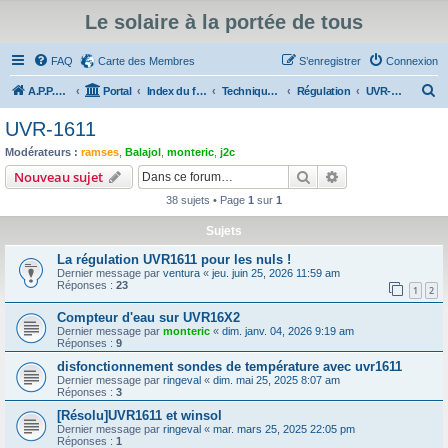
Le solaire à la portée de tous
FAQ
Carte des Membres
S’enregistrer
Connexion
R
A.P.P.E.R
Portal
Index du forum
Technique du Solaire Thermique
Régulation
UVR-1611
e
UVR-1611
c
Modérateurs :
ramses
,
Balajol
,
monteric
,
j2c
h
Rechercher
Recherche avanc
Nouveau sujet
e
38 sujets • Page
1
sur
1
r
Sujets
c
La régulation UVR1611 pour les nuls !
h
Dernier message par
ventura
«
jeu. juin 25, 2026 11:59 am
e
Réponses :
23
1
2
r
Compteur d'eau sur UVR16X2
Dernier message par
monteric
«
dim. janv. 04, 2026 9:19 am
Réponses :
9
disfonctionnement sondes de température avec uvr1611
Dernier message par
ringeval
«
dim. mai 25, 2025 8:07 am
Réponses :
3
[Résolu]UVR1611 et winsol
Dernier message par
ringeval
«
mar. mars 25, 2025 22:05 pm
Réponses :
1