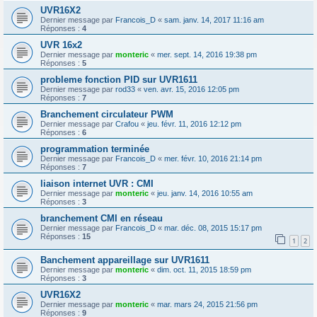
UVR16X2
Dernier message par
Francois_D
«
sam. janv. 14, 2017 11:16 am
Réponses :
4
UVR 16x2
Dernier message par
monteric
«
mer. sept. 14, 2016 19:38 pm
Réponses :
5
probleme fonction PID sur UVR1611
Dernier message par
rod33
«
ven. avr. 15, 2016 12:05 pm
Réponses :
7
Branchement circulateur PWM
Dernier message par
Crafou
«
jeu. févr. 11, 2016 12:12 pm
Réponses :
6
programmation terminée
Dernier message par
Francois_D
«
mer. févr. 10, 2016 21:14 pm
Réponses :
7
liaison internet UVR : CMI
Dernier message par
monteric
«
jeu. janv. 14, 2016 10:55 am
Réponses :
3
branchement CMI en réseau
Dernier message par
Francois_D
«
mar. déc. 08, 2015 15:17 pm
Réponses :
15
1
2
Banchement appareillage sur UVR1611
Dernier message par
monteric
«
dim. oct. 11, 2015 18:59 pm
Réponses :
3
UVR16X2
Dernier message par
monteric
«
mar. mars 24, 2015 21:56 pm
Réponses :
9