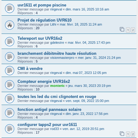
uvr1611 et pompe piscine
Dernier message par
ringeval
«
dim. mars 16, 2025 10:16 am
Réponses :
4
Projet de régulation UVR610
Dernier message par
Lithi
«
mar. févr. 18, 2025 11:24 am
Réponses :
20
1
2
Telereport sur UVR16x2
Dernier message par
gdelestre
«
mar. févr. 04, 2025 17:43 pm
Réponses :
6
branchement débitmètre haute résolution
Dernier message par
visionmasterpro
«
mer. janv. 31, 2024 21:24 pm
Réponses :
5
CMI à vendre
Dernier message par
ringeval
«
dim. mai 07, 2023 12:05 pm
Compteur energie UVR16x2
Dernier message par
monteric
«
jeu. mars 30, 2023 20:19 pm
Réponses :
10
toutes les led du cmi clignotent en rouge
Dernier message par
ringeval
«
ven. sept. 09, 2022 15:00 pm
fonction antigel panneaux solaire
Dernier message par
ringeval
«
dim. janv. 23, 2022 17:56 pm
Réponses :
4
configurer tapps2 pour uvr1611
Dernier message par
rod33
«
ven. avr. 12, 2019 20:51 pm
Réponses :
17
1
2