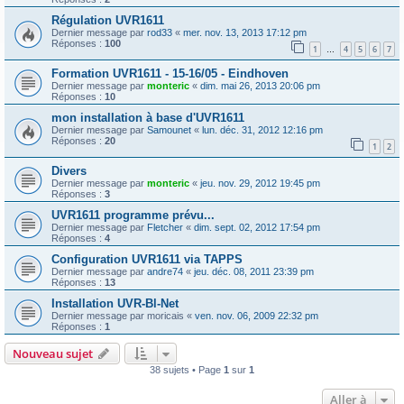
Régulation UVR1611
Dernier message par
rod33
«
mer. nov. 13, 2013 17:12 pm
Réponses :
100
1
4
5
6
7
…
Formation UVR1611 - 15-16/05 - Eindhoven
Dernier message par
monteric
«
dim. mai 26, 2013 20:06 pm
Réponses :
10
mon installation à base d'UVR1611
Dernier message par
Samounet
«
lun. déc. 31, 2012 12:16 pm
Réponses :
20
1
2
Divers
Dernier message par
monteric
«
jeu. nov. 29, 2012 19:45 pm
Réponses :
3
UVR1611 programme prévu...
Dernier message par
Fletcher
«
dim. sept. 02, 2012 17:54 pm
Réponses :
4
Configuration UVR1611 via TAPPS
Dernier message par
andre74
«
jeu. déc. 08, 2011 23:39 pm
Réponses :
13
Installation UVR-Bl-Net
Dernier message par
moricais
«
ven. nov. 06, 2009 22:32 pm
Réponses :
1
Nouveau sujet
38 sujets • Page
1
sur
1
Aller à