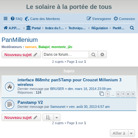
Le solaire à la portée de tous
FAQ
Carte des Membres
S’enregistrer
Connexion
R
A.P.P.E.R
Portal
Index du forum
Technique du Solaire Thermique
Régulation
PanMillenium
e
PanMillenium
c
Modérateurs :
ramses
,
Balajol
,
monteric
,
j2c
h
Rechercher
Recherche avanc
Nouveau sujet
e
2 sujets • Page
1
sur
1
r
Sujets
c
interface 868mhz panSTamp pour Crouzet Millenium 3
h
wireless
e
Dernier message par
BRUSER
«
dim. mars 16, 2014 23:09 pm
Réponses :
124
1
6
7
8
9
r
…
Panstamp V2
Dernier message par
Samounet
«
ven. août 30, 2013 6:57 am
Nouveau sujet
2 sujets • Page
1
sur
1
Aller à