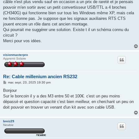
câble n'est plus vendu sauf en occasion a un prix de rareté et je pensais
pouvoir m'en sortir avec un petit convertisseur USB/TTL a 4 broches
(CH340G) qui fonctionne bien sur tous les Windows même XP, mais cela
ne fonctionne pas. Je suppose que les signaux auxiliaires RTS CTS
jouent encore un rôle dans cet ancien montage.
Qui pourrait me suggérer une solution. Existe t il un schéma connu du
circuit ?
Merci pour vos idées.
visionmasterpro
Apprenti Solaire
Re: Cable millenium ancien RS232
M
mar. sept. 23, 2025 19:30 pm
e
s
Bonjour
s
Sur le boncoin il y a des M3 entre 50 et 100€. c'est un peu moins
a
g
dépassè et question capacité c'est bien meilleur, en cherchant un peu on
e
doit pouvoir en trouver un venant d'un kit avec son cable USB.
breiz29
Newbie