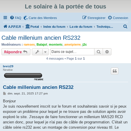
Le solaire à la portée de tous
FAQ
Carte des Membres
S’enregistrer
Connexion
R
A.P.P.E.R
Portal
Index du forum
La vie du forum
Technique du forum : Informations, évolutions, tutoriels et problèmes du forum
e
Cable millenium ancien RS232
c
Modérateurs :
ramses
,
Balajol
,
monteric
,
ametpierre
,
j2c
h
Rechercher
Recherche 
Répondre
e
4 messages • Page
1
sur
1
r
breiz29
c
Newbie
h
e
Cable millenium ancien RS232
r
M
dim. sept. 21, 2025 17:27 pm
e
s
Bonjour
s
Je suis nouvellement inscrit sur le forum et souhaiterais savoir si je peux
a
g
exposer un problème pour lequel je ne trouve pas de solution après avoir
e
exploré le site. J'essaye de faire fonctionner un millenium MAS20 RCD
ancien donc, pour lequel je n'ai pas de câble de programmation. C'était un
câble série rs232 avec un montage de conversion pour niveau ttl. Le