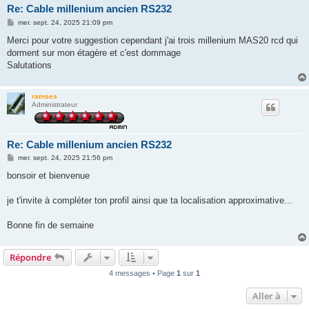
Re: Cable millenium ancien RS232
M
mer. sept. 24, 2025 21:09 pm
e
s
Merci pour votre suggestion cependant j'ai trois millenium MAS20 rcd qui
s
dorment sur mon étagère et c'est dommage
a
g
Salutations
e
ramses
Administrateur
Re: Cable millenium ancien RS232
M
mer. sept. 24, 2025 21:56 pm
e
s
bonsoir et bienvenue
s
a
g
je t'invite à compléter ton profil ainsi que ta localisation approximative...
e
Bonne fin de semaine
Répondre
4 messages • Page
1
sur
1
Aller à