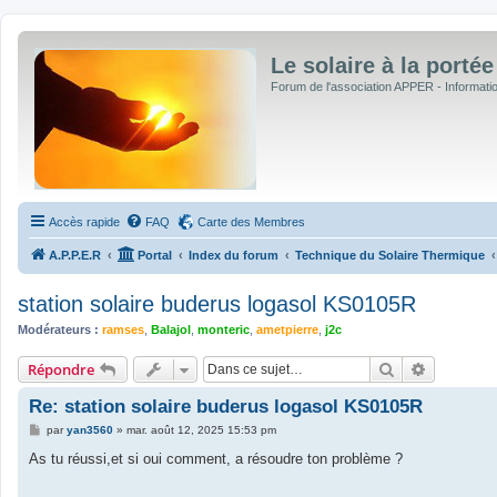
Le solaire à la portée
Forum de l'association APPER - Informations
Accès rapide
FAQ
Carte des Membres
A.P.P.E.R
Portal
Index du forum
Technique du Solaire Thermique
station solaire buderus logasol KS0105R
Modérateurs :
ramses
,
Balajol
,
monteric
,
ametpierre
,
j2c
Rechercher
Recherche
Répondre
Re: station solaire buderus logasol KS0105R
M
par
yan3560
»
mar. août 12, 2025 15:53 pm
e
s
As tu réussi,et si oui comment, a résoudre ton problème ?
s
a
g