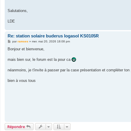
Salutations,
LDE
Re: station solaire buderus logasol KS0105R
M
par
ramses
»
mer. mai 20, 2026 18:08 pm
e
s
Bonjour et bienvenue,
s
a
g
mais bien sur, le forum est la pour ca
e
néanmoins, je t'invite à passer par la case présentation et compléter ton p
bien à vous tous
Répondre