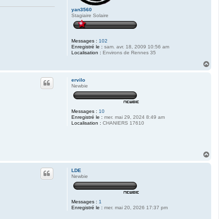
yan3560
Stagiaire Solaire
Messages :
102
Enregistré le :
sam. avr. 18, 2009 10:56 am
Localisation :
Environs de Rennes 35
H
a
u
ervilo
t
Newbie
Messages :
10
Enregistré le :
mer. mai 29, 2024 8:49 am
Localisation :
CHANIERS 17610
H
a
u
LDE
t
Newbie
Messages :
1
Enregistré le :
mer. mai 20, 2026 17:37 pm