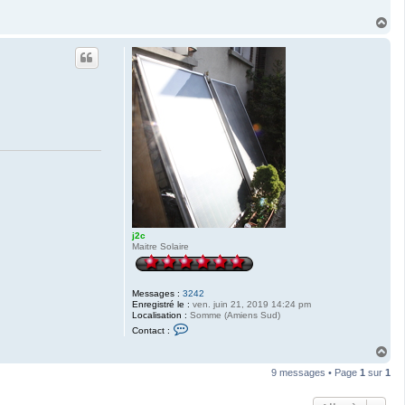
H
a
u
t
j2c
Maitre Solaire
Messages :
3242
Enregistré le :
ven. juin 21, 2019 14:24 pm
Localisation :
Somme (Amiens Sud)
C
Contact :
o
n
H
t
a
a
9 messages • Page
1
sur
1
u
c
t
t
e