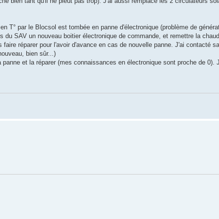
 bien tant qu'il ne pleut pas trop). J'ai aussi remplacé les 2 circulateurs so
 en T° par le Blocsol est tombée en panne d'électronique (problème de générat
rès du SAV un nouveau boitier électronique de commande, et remettre la chaud
s faire réparer pour l'avoir d'avance en cas de nouvelle panne. J'ai contacté
nouveau, bien sûr...)
la panne et la réparer (mes connaissances en électronique sont proche de 0). J