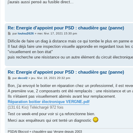
s
j'aurais aussi pensé au fusible direct...
s
a
g
e
Re: Energie d'appoint pour PSD : chaudière gaz (panne)
M
par
loulou2626
»
mer. févr. 17, 2021 15:30 pm
e
s
Diificile de faire un diag à distance mais ce qui tombe le plus en panne es
s
Il faut déjà faire une inspection visuelle approndie en regardant tous les 
a
g
"visuellement en bon état"
e
puis recherche une résistance ou un autre élément du circuit électronique
Re: Energie d'appoint pour PSD : chaudière gaz (panne)
M
par
decol2
»
jeu. févr. 18, 2021 20:32 pm
e
s
Bon, j'ai envoyé le boitier en réparation chez un professionnel, il est reve
s
A première vue, 2 composants ont été remplacés : une résistance et un
a
g
Ils n'étaient pas visuellement abimés avant leur remplacement.
e
Réparation boitier électronique VERGNE.pdf
(131.61 Kio) Téléchargé 972 fois
Test ce week-end pour voir si ça refonctionne bien.
Merci aux enquêteurs qui ont tenté un diagnostic
PSDAI Blocsol + chaudière gaz Vergne depuis 2003