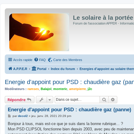
Le solaire à la portée
Forum de l'association APPER - Informations
Accès rapide
FAQ
Carte des Membres
A.P.P.E.R
Portal
Index du forum
Energies d'appoint au solaire ther
Energie d'appoint pour PSD : chaudière gaz (pa
Modérateurs :
ramses
,
Balajol
,
monteric
,
ametpierre
,
j2c
Rechercher
Recherche
Répondre
Energie d'appoint pour PSD : chaudière gaz (panne)
M
par
decol2
»
jeu. janv. 28, 2021 20:29 pm
e
s
Bonjour à tous, mais est-ce que je suis dans la bonne rubrique... ?
s
Mon PSD CLIPSOL fonctionne bien depuis 2003, avec peu de maintenance, 
a
g