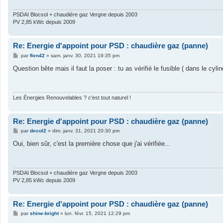
PSDAI Blocsol + chaudière gaz Vergne depuis 2003
PV 2,85 kWc depuis 2009
Re: Energie d'appoint pour PSD : chaudière gaz (panne)
M
par
flen42
»
sam. janv. 30, 2021 19:35 pm
e
s
Question bête mais il faut la poser : tu as vérifié le fusible ( dans le cyli
s
a
g
e
Les Énergies Renouvelables ? c'est tout naturel !
Re: Energie d'appoint pour PSD : chaudière gaz (panne)
M
par
decol2
»
dim. janv. 31, 2021 20:30 pm
e
s
Oui, bien sûr, c'est la première chose que j'ai vérifiée...
s
a
g
e
PSDAI Blocsol + chaudière gaz Vergne depuis 2003
PV 2,85 kWc depuis 2009
Re: Energie d'appoint pour PSD : chaudière gaz (panne)
M
par
shine-bright
»
lun. févr. 15, 2021 12:29 pm
e