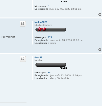
Messages :
8
Enregistré le :
lun. nov. 09, 2020 13:51 pm
H
a
u
loulou2626
t
Etudiant Solaire
leu semblent
Messages :
179
Enregistré le :
sam. août 13, 2016 19:30 pm
Localisation :
drôme
H
a
u
decol2
t
Newbie
Messages :
38
Enregistré le :
jeu. août 13, 2009 19:16 pm
Localisation :
Marcy l'étoile (69)