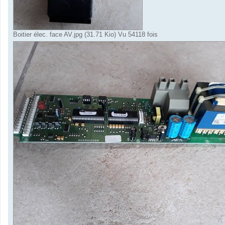
Boitier élec. face AV.jpg (31.71 Kio) Vu 54118 fois