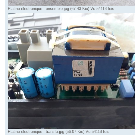
Platine électronique - ensemble.jpg (67.43 Kio) Vu 54118 fois
Platine électronique - transfo.jpg (56.07 Kio) Vu 54118 fois