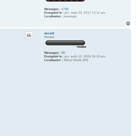
Messages :
1730
Enregistré le :
jeu. mars 23, 2017 12:11 pm
Localisation :
morangis
H
a
u
decol2
t
Newbie
Messages :
38
Enregistré le :
jeu. août 13, 2009 19:16 pm
Localisation :
Marcy l'étoile (69)