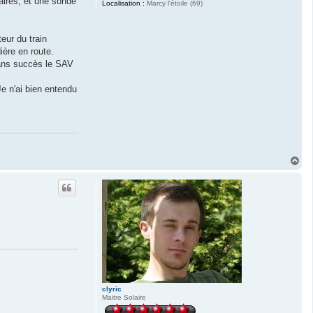
laires, et une sonde
Localisation :
Marcy l'étoile (69)
eur du train
ière en route.
 sans succès le SAV
e n'ai bien entendu
H
a
u
t
clyric
Maitre Solaire