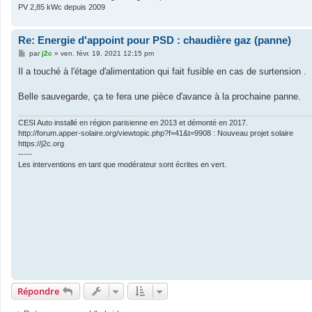
PV 2,85 kWc depuis 2009
Re: Energie d'appoint pour PSD : chaudière gaz (panne)
M
par
j2c
»
ven. févr. 19, 2021 12:15 pm
e
s
Il a touché à l'étage d'alimentation qui fait fusible en cas de surtension .
s
a
g
Belle sauvegarde, ça te fera une pièce d'avance à la prochaine panne.
e
CESI Auto installé en région parisienne en 2013 et démonté en 2017.
http://forum.apper-solaire.org/viewtopic.php?f=41&t=9908 : Nouveau projet solaire
https://j2c.org
-----
Les interventions en tant que modérateur sont écrites en vert.
Répondre