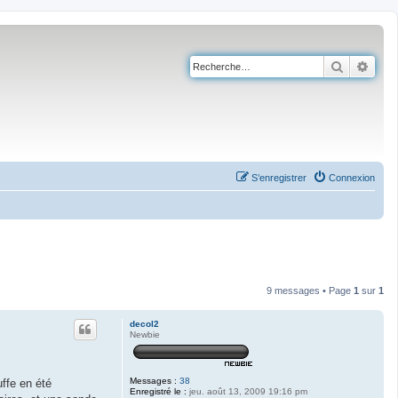
Recherch
Rech
S’enregistrer
Connexion
9 messages • Page
1
sur
1
decol2
Newbie
Messages :
38
ffe en été
Enregistré le :
jeu. août 13, 2009 19:16 pm