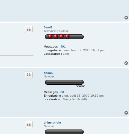
H
a
u
flen42
t
Technicien Solaire
Messages :
491
Enregistré le :
sam. févr. 07, 2015 16:01 pm
Localisation :
Loire
H
a
u
decol2
t
Newbie
Messages :
38
Enregistré le :
jeu. août 13, 2009 19:16 pm
Localisation :
Marcy l'étoile (69)
H
a
u
shine-bright
t
Newbie