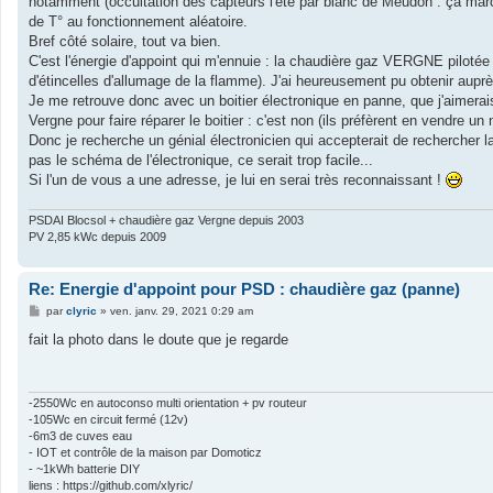
notamment (occultation des capteurs l'été par blanc de Meudon : ça marche
e
de T° au fonctionnement aléatoire.
Bref côté solaire, tout va bien.
C'est l'énergie d'appoint qui m'ennuie : la chaudière gaz VERGNE pilotée
d'étincelles d'allumage de la flamme). J'ai heureusement pu obtenir aup
Je me retrouve donc avec un boitier électronique en panne, que j'aimerai
Vergne pour faire réparer le boitier : c'est non (ils préfèrent en vendre un 
Donc je recherche un génial électronicien qui accepterait de rechercher 
pas le schéma de l'électronique, ce serait trop facile...
Si l'un de vous a une adresse, je lui en serai très reconnaissant !
PSDAI Blocsol + chaudière gaz Vergne depuis 2003
PV 2,85 kWc depuis 2009
Re: Energie d'appoint pour PSD : chaudière gaz (panne)
M
par
clyric
»
ven. janv. 29, 2021 0:29 am
e
s
fait la photo dans le doute que je regarde
s
a
g
e
-2550Wc en autoconso multi orientation + pv routeur
-105Wc en circuit fermé (12v)
-6m3 de cuves eau
- IOT et contrôle de la maison par Domoticz
- ~1kWh batterie DIY
liens : https://github.com/xlyric/