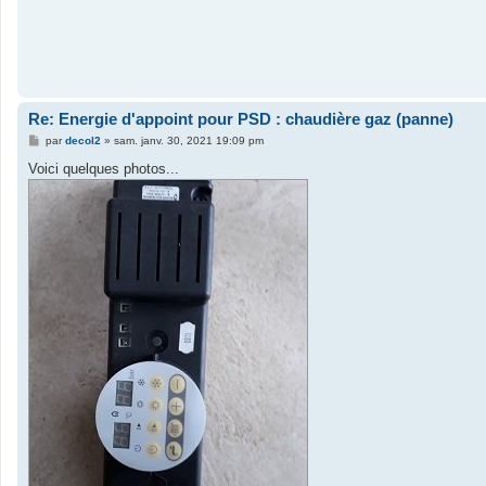
Re: Energie d'appoint pour PSD : chaudière gaz (panne)
M
par
decol2
»
sam. janv. 30, 2021 19:09 pm
e
s
Voici quelques photos...
s
a
g
e