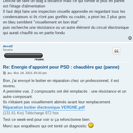
Diificile de faire un diag à distance mais ce qui tombe le plus en panne
s
est l'étage d'alimentation
a
g
Il faut déjà faire une inspection visuelle approndie en regardant tous les
e
condensateurs si ils n'ont pas gonflés ou coulés, a priori les 2 plus gros
en bleu semblent "visuellement en bon état"
puis recherche une résistance ou un autre élément du circuit électronique
qui aurait chauffé ou en partie fondu
decol2
Newbie
Re: Energie d'appoint pour PSD : chaudière gaz (panne)
M
jeu. févr. 18, 2021 20:32 pm
e
s
Bon, j'ai envoyé le boitier en réparation chez un professionnel, il est
s
revenu.
a
g
A première vue, 2 composants ont été remplacés : une résistance et un
e
autre composant.
Ils n'étaient pas visuellement abimés avant leur remplacement.
Réparation boitier électronique VERGNE.pdf
(131.61 Kio) Téléchargé 972 fois
Test ce week-end pour voir si ça refonctionne bien.
Merci aux enquêteurs qui ont tenté un diagnostic