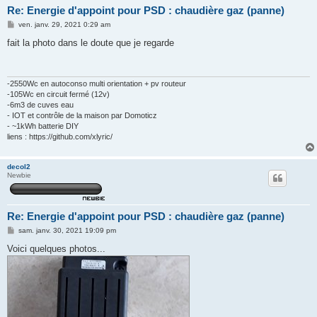
Re: Energie d'appoint pour PSD : chaudière gaz (panne)
M
ven. janv. 29, 2021 0:29 am
e
s
fait la photo dans le doute que je regarde
s
a
g
e
-2550Wc en autoconso multi orientation + pv routeur
-105Wc en circuit fermé (12v)
-6m3 de cuves eau
- IOT et contrôle de la maison par Domoticz
- ~1kWh batterie DIY
liens : https://github.com/xlyric/
decol2
Newbie
Re: Energie d'appoint pour PSD : chaudière gaz (panne)
M
sam. janv. 30, 2021 19:09 pm
e
s
Voici quelques photos...
s
a
g
e