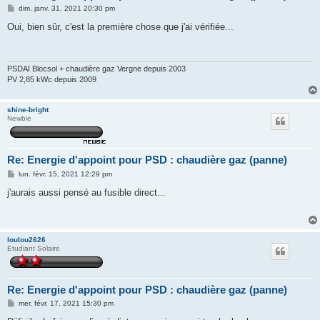
M
dim. janv. 31, 2021 20:30 pm
e
s
Oui, bien sûr, c'est la première chose que j'ai vérifiée...
s
a
g
e
PSDAI Blocsol + chaudière gaz Vergne depuis 2003
PV 2,85 kWc depuis 2009
shine-bright
Newbie
Re: Energie d'appoint pour PSD : chaudière gaz (panne)
M
lun. févr. 15, 2021 12:29 pm
e
s
j'aurais aussi pensé au fusible direct...
s
a
g
e
loulou2626
Etudiant Solaire
Re: Energie d'appoint pour PSD : chaudière gaz (panne)
M
mer. févr. 17, 2021 15:30 pm
e
s