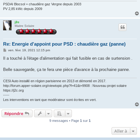
PSDAI Blocsol + chaudière gaz Vergne depuis 2003
PV 2,85 kWc depuis 2009
j2c
Maitre Solaire
Re: Energie d'appoint pour PSD : chaudière gaz (panne)
M
ven. févr. 19, 2021 12:15 pm
e
s
Il a touché à l'étage d'alimentation qui fait fusible en cas de surtension .
s
a
g
Belle sauvegarde, ça te fera une pièce d'avance à la prochaine panne.
e
CESI Auto installé en région parisienne en 2013 et démonté en 2017.
http://forum.apper-solaire.org/viewtopic.php?f=41&t=9908 : Nouveau projet solaire
https://j2c.org
-----
Les interventions en tant que modérateur sont écrites en vert.
Répondre
9 messages • Page
1
sur
1
Aller à