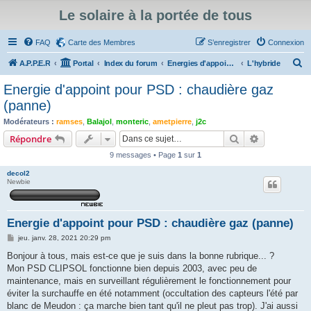
Le solaire à la portée de tous
FAQ
Carte des Membres
S’enregistrer
Connexion
R
A.P.P.E.R
Portal
Index du forum
Energies d'appoint au solaire thermique, travaux d'isolation
L'hybride
e
Energie d'appoint pour PSD : chaudière gaz
c
(panne)
h
Modérateurs :
ramses
,
Balajol
,
monteric
,
ametpierre
,
j2c
e
Rechercher
Recherche 
Répondre
r
9 messages • Page
1
sur
1
c
decol2
h
Newbie
e
r
Energie d'appoint pour PSD : chaudière gaz (panne)
M
jeu. janv. 28, 2021 20:29 pm
e
s
Bonjour à tous, mais est-ce que je suis dans la bonne rubrique... ?
s
Mon PSD CLIPSOL fonctionne bien depuis 2003, avec peu de
a
g
maintenance, mais en surveillant régulièrement le fonctionnement pour
e
éviter la surchauffe en été notamment (occultation des capteurs l'été par
blanc de Meudon : ça marche bien tant qu'il ne pleut pas trop). J'ai aussi