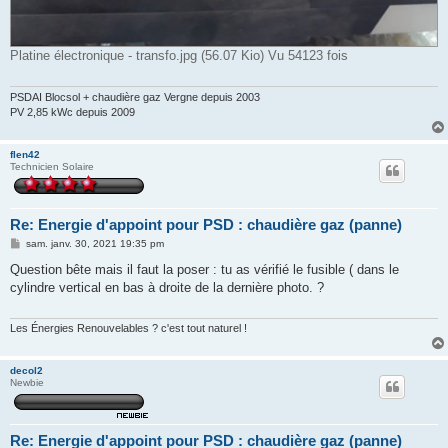
Platine électronique - transfo.jpg (56.07 Kio) Vu 54123 fois
PSDAI Blocsol + chaudière gaz Vergne depuis 2003
PV 2,85 kWc depuis 2009
flen42
Technicien Solaire
Re: Energie d'appoint pour PSD : chaudière gaz (panne)
M
sam. janv. 30, 2021 19:35 pm
e
s
Question bête mais il faut la poser : tu as vérifié le fusible ( dans le
s
cylindre vertical en bas à droite de la dernière photo. ?
a
g
e
Les Énergies Renouvelables ? c'est tout naturel !
decol2
Newbie
Re: Energie d'appoint pour PSD : chaudière gaz (panne)