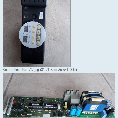
Boitier élec. face AV.jpg (31.71 Kio) Vu 54123 fois