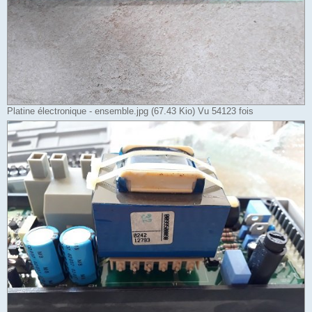
Platine électronique - ensemble.jpg (67.43 Kio) Vu 54123 fois