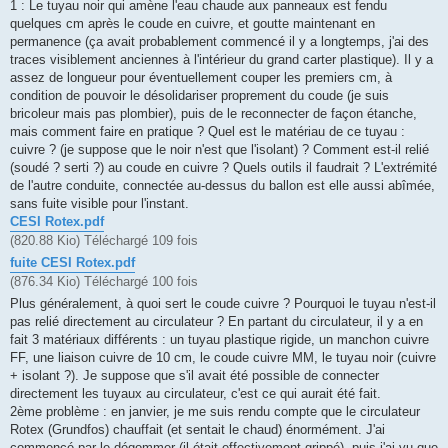
1 : Le tuyau noir qui amène l'eau chaude aux panneaux est fendu
quelques cm après le coude en cuivre, et goutte maintenant en
permanence (ça avait probablement commencé il y a longtemps, j'ai des
traces visiblement anciennes à l'intérieur du grand carter plastique). Il y a
assez de longueur pour éventuellement couper les premiers cm, à
condition de pouvoir le désolidariser proprement du coude (je suis
bricoleur mais pas plombier), puis de le reconnecter de façon étanche,
mais comment faire en pratique ? Quel est le matériau de ce tuyau :
cuivre ? (je suppose que le noir n'est que l'isolant) ? Comment est-il relié
(soudé ? serti ?) au coude en cuivre ? Quels outils il faudrait ? L'extrémité
de l'autre conduite, connectée au-dessus du ballon est elle aussi abîmée,
sans fuite visible pour l'instant.
CESI Rotex.pdf
(820.88 Kio) Téléchargé 109 fois
fuite CESI Rotex.pdf
(876.34 Kio) Téléchargé 100 fois
Plus généralement, à quoi sert le coude cuivre ? Pourquoi le tuyau n'est-il
pas relié directement au circulateur ? En partant du circulateur, il y a en
fait 3 matériaux différents : un tuyau plastique rigide, un manchon cuivre
FF, une liaison cuivre de 10 cm, le coude cuivre MM, le tuyau noir (cuivre
+ isolant ?). Je suppose que s'il avait été possible de connecter
directement les tuyaux au circulateur, c'est ce qui aurait été fait.
2ème problème : en janvier, je me suis rendu compte que le circulateur
Rotex (Grundfos) chauffait (et sentait le chaud) énormément. J'ai
commencé par le dégommer (il était effectivement grippé), puis j'ai vu que