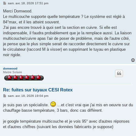
M
sam. avr. 18, 2026 17:51 pm
e
s
Merci Domwood.
s
Le multicouche supporte quelle température ? Le système est réglé à
a
g
84°max, et il les atteint souvent.
e
J'ai pas encore trouvé à quoi sert la section en cuivre. Si elle est
indispensable, il faudra probablement que je la remplace aussi. La liaison
multicouche/cuivre apas l'air de poser de problème, mais de l'autre côté,
je pense que le plus simple serait de raccorder directement le cuivre sur
le circulateur (raccord M à visser) en supprimant le tuyau en plastique
noir rigide.
domwood
Maitre Solaire
Re: fuites sur tuyaux CESI Rotex
M
sam. avr. 18, 2026 19:04 pm
e
s
je suis pas un spécialiste.
...et c'est vrai que j'ai mis en oeuvre sur du
s
chauffage basse température, 3 bars, donc cas différent.
a
g
e
je google température multicouche et je vois 95° avec d'autres réponses
et d'autres chiffres (suivant les données fabricants je suppose)