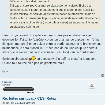
84°max, et il les atteint souvent.
J'ai pas encore trouvé à quoi sert la section en cuivre. Si elle est
indispensable, il faudra probablement que je la remplace aussi. La
liaison multicouche/cuivre apas l'air de poser de problème, mais de
l'autre côté, je pense que le plus simple serait de raccorder directement
le cuivre sur le circulateur (raccord M à visser) en supprimant le tuyau
en plastique noir rigide.
Perso si ça revient du capteur et que tu n'es pas en drain back je
déconseille. J'ai tenté l'expérience sur un champs de capteur, je m'étais
dis qu'en mettant 2 m de cuivre entre la sortie capteur et le branchement
multicouche je serai tranquille. Et ben pas de bol une coupure secteur
alors que je n'étais pas là et craque le tuyau fondu au raccord et mon
fluide solaire aussi
La conductivité a suffit à chauffer le raccord.
Quand tout tourne bien pas de problème mais ....
Guy
Foissad
Newbie
Re: fuites sur tuyaux CESI Rotex
M
lun. avr. 20, 2026 8:40 am