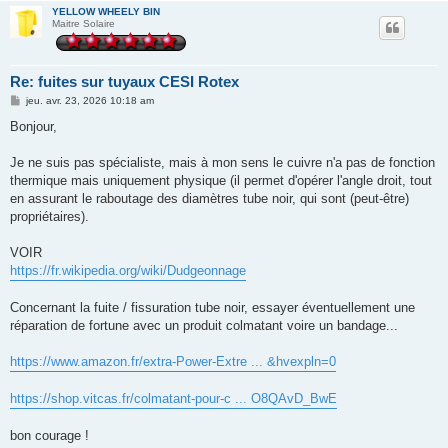
YELLOW WHEELY BIN
Maitre Solaire
Re: fuites sur tuyaux CESI Rotex
M
jeu. avr. 23, 2026 10:18 am
e
s
Bonjour,
s
a
g
Je ne suis pas spécialiste, mais à mon sens le cuivre n'a pas de fonction
e
thermique mais uniquement physique (il permet d'opérer l'angle droit, tout
en assurant le raboutage des diamètres tube noir, qui sont (peut-être)
propriétaires).
VOIR
https://fr.wikipedia.org/wiki/Dudgeonnage
Concernant la fuite / fissuration tube noir, essayer éventuellement une
réparation de fortune avec un produit colmatant voire un bandage...
https://www.amazon.fr/extra-Power-Extre ... &hvexpln=0
https://shop.vitcas.fr/colmatant-pour-c ... O8QAvD_BwE
bon courage !