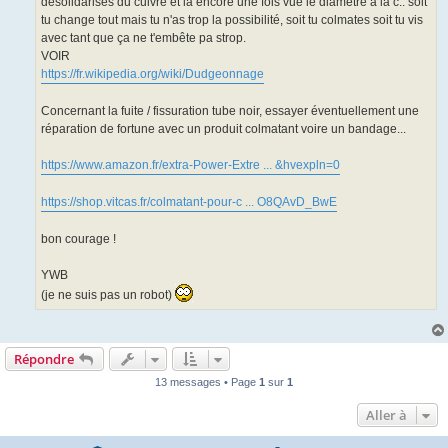
désolidarises du cuivre et là encore une fois vue le diamètre à la c.. soit
tu change tout mais tu n'as trop la possibilité, soit tu colmates soit tu vis
avec tant que ça ne t'embête pa strop.
VOIR
https://fr.wikipedia.org/wiki/Dudgeonnage
Concernant la fuite / fissuration tube noir, essayer éventuellement une
réparation de fortune avec un produit colmatant voire un bandage...
https://www.amazon.fr/extra-Power-Extre ... &hvexpln=0
https://shop.vitcas.fr/colmatant-pour-c ... O8QAvD_BwE
bon courage !
YWB
(je ne suis pas un robot)
Répondre
13 messages • Page
1
sur
1
Aller à