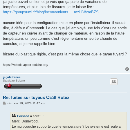
j'ai juste ouvert un lien et je vois que ça parle de variations de
températures, et plus loin de fissures. je te laisse lire :
https://groupsumi.fr/blog/inconvenients ... mzLIWxmBZS
aucune idée pour la configuration mise en place par l'installateur. il saurait
dire, à défaut d'intervenir. Le cas que j'ai employé une fois c'est une sortie
de capteur en cuivre avant de changer de matériau en raison de la haute
température, un peu comme c'est réglementaire en sortie chaude de
cumulus, si je me rappelle bien.
bizarre du plastique rigide, c'est pas la même chose que le tuyau fuyard ?
https://webold.apper-solaire.org/
guydefrance
Stagiaire Solaire
Re: fuites sur tuyaux CESI Rotex
M
dim. avr. 19, 2026 11:47 am
e
s
s
Foissad
a écrit :
↑
a
g
Merci Domwood.
e
Le multicouche supporte quelle température ? Le système est réglé à