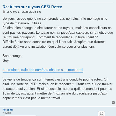
Re: fuites sur tuyaux CESI Rotex
M
ven. avr. 17, 2026 23:35 pm
e
s
Bonjour, j'avoue que je ne comprends pas non plus ni le montage ni le
s
type de matériaux utilisés.
a
g
Je dirai bien change le circulateur et les tuyaux, mais les conseilleurs ne
e
sont pas les payeurs. Le tuyau noir va jusqu'aux capteurs si la notice que
j'ai trouvée correpond. Comment le raccorder à un tuyau neuf??
Difficile à dire sans connaitre en quoi il est fait. J'espère que d'autres
auront déjà vu une installation équivalente pour aller plus loin.
Bon courage
Guy
https://lacentrale-eco.com/eau-chaude-s ... rotex.html
Je viens de trouver ça sur internet c'est une conduite pour le rotex. On
dirai une sorte de PER, mais si on le raccourcit, il faut être sûr de trouver
le raccord qui va bien. Et si impossible, au prix qu'ils demandent pour les
15 m de tuyaux autant mettre de l'inox annelé du circulateur jusqu'aux
capteur mais c'est pas le même travail
Foissad
Newbie