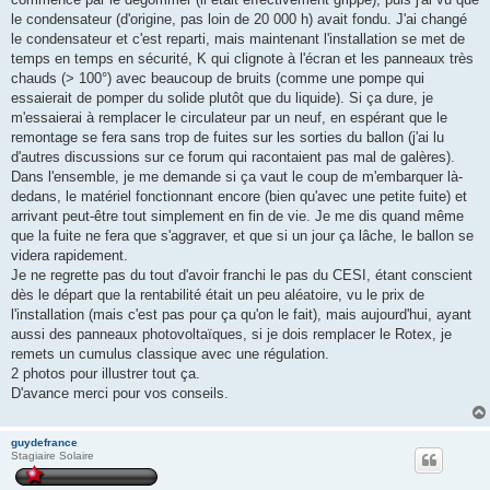
le condensateur (d'origine, pas loin de 20 000 h) avait fondu. J'ai changé
le condensateur et c'est reparti, mais maintenant l'installation se met de
temps en temps en sécurité, K qui clignote à l'écran et les panneaux très
chauds (> 100°) avec beaucoup de bruits (comme une pompe qui
essaierait de pomper du solide plutôt que du liquide). Si ça dure, je
m'essaierai à remplacer le circulateur par un neuf, en espérant que le
remontage se fera sans trop de fuites sur les sorties du ballon (j'ai lu
d'autres discussions sur ce forum qui racontaient pas mal de galères).
Dans l'ensemble, je me demande si ça vaut le coup de m'embarquer là-
dedans, le matériel fonctionnant encore (bien qu'avec une petite fuite) et
arrivant peut-être tout simplement en fin de vie. Je me dis quand même
que la fuite ne fera que s'aggraver, et que si un jour ça lâche, le ballon se
videra rapidement.
Je ne regrette pas du tout d'avoir franchi le pas du CESI, étant conscient
dès le départ que la rentabilité était un peu aléatoire, vu le prix de
l'installation (mais c'est pas pour ça qu'on le fait), mais aujourd'hui, ayant
aussi des panneaux photovoltaïques, si je dois remplacer le Rotex, je
remets un cumulus classique avec une régulation.
2 photos pour illustrer tout ça.
D'avance merci pour vos conseils.
guydefrance
Stagiaire Solaire