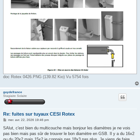
doc Rotex 0426.PNG (139.82 Kio) Vu 5754 fois
guydefrance
Stagiaire Solaire
Re: fuites sur tuyaux CESI Rotex
M
mer. avr. 22, 2026 19:46 pm
e
s
SAlut, c'est bien du multicouche mais bonjour les diamètres je ne vois
s
pas bien mais pas sûr de trouver le bon diamètre en GSB. Il y a du 16x2
a
g
ou du 20x2 mais 15x2 je connais pas 18x3 pas plus. Je viens de faire