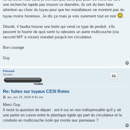
e
une recherche rapide pas trouver ce diamètre, ils ont du bien faire
attention au choix du tuyau pour que les installateurs ne montent pas du
tuyau moins honéreux. Je dis ça mais je vois surement tout en noir
.
Désolé, il faudra trouver une boite qui vend ce type de produit, s'ils
peuvent te fournir de quoi sertir tu raboutes un autre multicouche (via
raccord M/F à visser) standart jusqu'à ton circulateur.
Bon courage
Guy
Foissad
Newbie
Re: fuites sur tuyaux CESI Rotex
M
jeu. avr. 23, 2026 8:31 am
e
s
Merci Guy.
s
Il reste la question de départ : est-il oui on non indispensable qu'il y ait
a
g
une partie en cuivre entre le plastique rigide qui part du circulateur et la
e
conduite en multicouche isolé qui monte aux panneaux ?