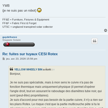
YWB
(je ne suis pas un robot)
FF&E = Furniture, Fixtures & Equipment
FF&F = Fabric First & Forget
UTSC = unglazed transpired solar collector
guydefrance
Stagiaire Solaire
Re: fuites sur tuyaux CESI Rotex
M
jeu. avr. 23, 2026 15:58 pm
e
s
s
YELLOW WHEELY BIN
a écrit :
↑
a
g
Bonjour,
e
Je ne suis pas spécialiste, mais à mon sens le cuivre n'a pas de
fonction thermique mais uniquement physique (il permet d'opérer
l'angle droit, tout en assurant le raboutage des diamètres tube noir, qui
sont (peut-être) propriétaires).
Je suis d'accord pour moi pas besoin de la partie cuivre, il n'y a rien sur
les plans Rotex. Le risque c'est que la partie multicouche pète si tu le