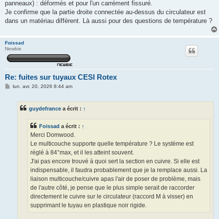
panneaux) : déformés et pour l'un carrément fissuré.
Je confirme que la partie droite connectée au-dessus du circulateur est
dans un matériau différent. Là aussi pour des questions de température ?
Foissad
Newbie
Re: fuites sur tuyaux CESI Rotex
M
lun. avr. 20, 2026 8:44 am
e
s
s
guydefrance
a écrit :
↑
a
g
e
Foissad
a écrit :
↑
Merci Domwood.
Le multicouche supporte quelle température ? Le système est
réglé à 84°max, et il les atteint souvent.
J'ai pas encore trouvé à quoi sert la section en cuivre. Si elle est
indispensable, il faudra probablement que je la remplace aussi. La
liaison multicouche/cuivre apas l'air de poser de problème, mais
de l'autre côté, je pense que le plus simple serait de raccorder
directement le cuivre sur le circulateur (raccord M à visser) en
supprimant le tuyau en plastique noir rigide.