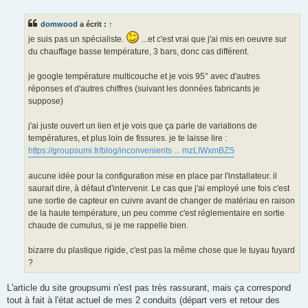
e
s
s
domwood
a écrit :
↑
a
g
je suis pas un spécialiste.
...et c'est vrai que j'ai mis en oeuvre sur
e
du chauffage basse température, 3 bars, donc cas différent.
je google température multicouche et je vois 95° avec d'autres
réponses et d'autres chiffres (suivant les données fabricants je
suppose)
j'ai juste ouvert un lien et je vois que ça parle de variations de
températures, et plus loin de fissures. je te laisse lire :
https://groupsumi.fr/blog/inconvenients ... mzLIWxmBZS
aucune idée pour la configuration mise en place par l'installateur. il
saurait dire, à défaut d'intervenir. Le cas que j'ai employé une fois c'est
une sortie de capteur en cuivre avant de changer de matériau en raison
de la haute température, un peu comme c'est réglementaire en sortie
chaude de cumulus, si je me rappelle bien.
bizarre du plastique rigide, c'est pas la même chose que le tuyau fuyard
?
L'article du site groupsumi n'est pas très rassurant, mais ça correspond
tout à fait à l'état actuel de mes 2 conduits (départ vers et retour des