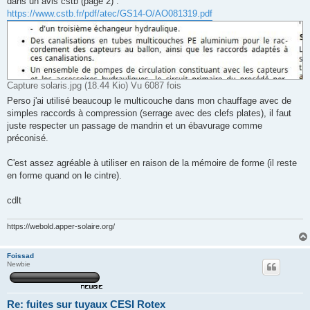
dans un avis cstb (page 2) :
https://www.cstb.fr/pdf/atec/GS14-O/AO081319.pdf
Capture solaris.jpg (18.44 Kio) Vu 6087 fois
Perso j'ai utilisé beaucoup le multicouche dans mon chauffage avec de
simples raccords à compression (serrage avec des clefs plates), il faut
juste respecter un passage de mandrin et un ébavurage comme
préconisé.
C'est assez agréable à utiliser en raison de la mémoire de forme (il reste
en forme quand on le cintre).
cdlt
https://webold.apper-solaire.org/
Foissad
Newbie
Re: fuites sur tuyaux CESI Rotex