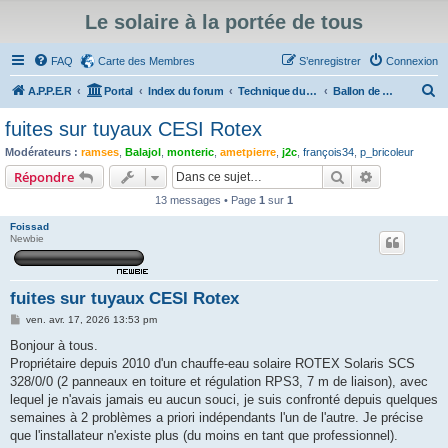
Le solaire à la portée de tous
FAQ
Carte des Membres
S’enregistrer
Connexion
R
A.P.P.E.R
Portal
Index du forum
Technique du Solaire Thermique
Ballon de stockage et réserves à eau morte
e
fuites sur tuyaux CESI Rotex
c
Modérateurs :
ramses
,
Balajol
,
monteric
,
ametpierre
,
j2c
,
françois34
,
p_bricoleur
h
Rechercher
Recherche 
Répondre
e
13 messages • Page
1
sur
1
r
Foissad
c
Newbie
h
e
fuites sur tuyaux CESI Rotex
r
M
ven. avr. 17, 2026 13:53 pm
e
s
Bonjour à tous.
s
Propriétaire depuis 2010 d'un chauffe-eau solaire ROTEX Solaris SCS
a
g
328/0/0 (2 panneaux en toiture et régulation RPS3, 7 m de liaison), avec
e
lequel je n'avais jamais eu aucun souci, je suis confronté depuis quelques
semaines à 2 problèmes a priori indépendants l'un de l'autre. Je précise
que l'installateur n'existe plus (du moins en tant que professionnel).