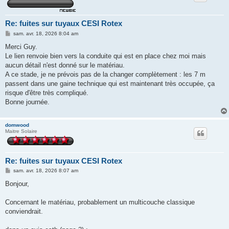
Re: fuites sur tuyaux CESI Rotex
M
sam. avr. 18, 2026 8:04 am
e
s
Merci Guy.
s
Le lien renvoie bien vers la conduite qui est en place chez moi mais
a
g
aucun détail n'est donné sur le matériau.
e
A ce stade, je ne prévois pas de la changer complètement : les 7 m
passent dans une gaine technique qui est maintenant très occupée, ça
risque d'être très compliqué.
Bonne journée.
domwood
Maitre Solaire
Re: fuites sur tuyaux CESI Rotex
M
sam. avr. 18, 2026 8:07 am
e
s
Bonjour,
s
a
g
Concernant le matériau, probablement un multicouche classique
e
conviendrait.