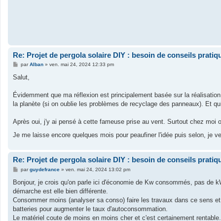
Re: Projet de pergola solaire DIY : besoin de conseils pratiq
M
par
Alban
»
ven. mai 24, 2024 12:33 pm
e
s
Salut,
s
a
g
Évidemment que ma réflexion est principalement basée sur la réalisation 
e
la planète (si on oublie les problèmes de recyclage des panneaux). Et quit
Après oui, j'y ai pensé à cette fameuse prise au vent. Surtout chez moi où
Je me laisse encore quelques mois pour peaufiner l'idée puis selon, je
Re: Projet de pergola solaire DIY : besoin de conseils pratiq
M
par
guydefrance
»
ven. mai 24, 2024 13:02 pm
e
s
Bonjour, je crois qu'on parle ici d'économie de Kw consommés, pas de kW
s
démarche est elle bien différente.
a
g
Consommer moins (analyser sa conso) faire les travaux dans ce sens et si
e
batteries pour augmenter le taux d'autoconsommation.
Le matériel coute de moins en moins cher et c'est certainement rentable.