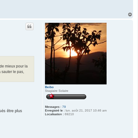
H
a
u
t
 de mieux pour la
 à sauter le pas,
Beibo
Stagiaire Solaire
Messages :
79
sés être plus
Enregistré le :
lun. août 21, 2017 10:46 am
Localisation :
69210