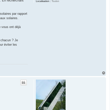
s. En recherchant
Localisation :
Toulon
solaires par rapport
aux solaires.
e vous ont déjà
e chacun ? Je
r éviter les
H
a
u
t