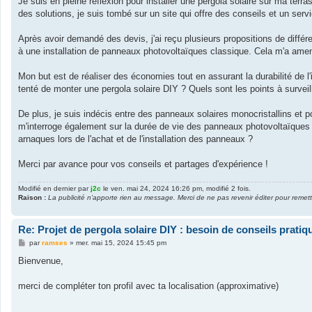
Je suis en pleine réflexion pour installer une pergola solaire sur ma te
e
des solutions, je suis tombé sur un site qui offre des conseils et un serv
Après avoir demandé des devis, j'ai reçu plusieurs propositions de différe
à une installation de panneaux photovoltaïques classique. Cela m'a amené
Mon but est de réaliser des économies tout en assurant la durabilité de l
tenté de monter une pergola solaire DIY ? Quels sont les points à surveille
De plus, je suis indécis entre des panneaux solaires monocristallins et p
m'interroge également sur la durée de vie des panneaux photovoltaïques 
arnaques lors de l'achat et de l'installation des panneaux ?
Merci par avance pour vos conseils et partages d'expérience !
Modifié en dernier par
j2c
le ven. mai 24, 2024 16:26 pm, modifié 2 fois.
Raison :
La publicité n'apporte rien au message. Merci de ne pas revenir éditer pour remet
Re: Projet de pergola solaire DIY : besoin de conseils pratiq
M
par
ramses
»
mer. mai 15, 2024 15:45 pm
e
s
Bienvenue,
s
a
g
merci de compléter ton profil avec ta localisation (approximative)
e