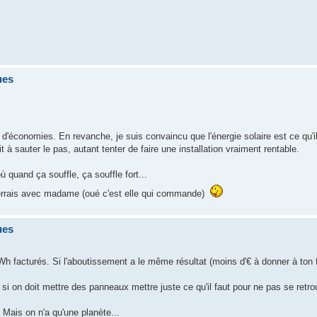
ues
d'économies. En revanche, je suis convaincu que l'énergie solaire est ce qu'i
 à sauter le pas, autant tenter de faire une installation vraiment rentable.
 quand ça souffle, ça souffle fort...
 verrais avec madame (oué c'est elle qui commande)
ues
h facturés. Si l'aboutissement a le même résultat (moins d'€ à donner à ton f
 on doit mettre des panneaux mettre juste ce qu'il faut pour ne pas se retrou
 Mais on n'a qu'une planète...