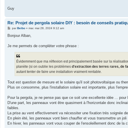
Guy
Re: Projet de pergola solaire DIY : besoin de conseils pratiq
M
par
Beibo
»
mar. mai 28, 2024 9:12 am
e
s
Bonjour Alban,
s
a
g
Je me permets de compléter votre phrase :
e
Évidemment que ma réflexion est principalement basée sur la réalisation
planète (si on oublie les problèmes
d'extraction des terres rares, de f
autant tenter de faire une installation vraiment rentable.
Tout est question de mesure et le solaire qu'il soit photovoltaïque ou th
Plus on consomme, plus l'installation solaire est importante, plus l'empr
Pour la pergola, je ne pense pas que ce soit une excellente idée ... pour l
D'une part, les panneaux vont être quasiment à l'horizontale donc inclina
faibles.
La prise au vent effectivement va nécessiter une fixation très soignée 
En plein été, les panneaux vont bien chauffer et vous transmettre un jol
En hiver, les panneaux vont vous couper de l'ensoleillement donc de la ch