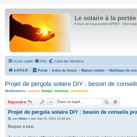
Le solaire à la portée
Forum de l'association APPER - Informations
Accès rapide
FAQ
Carte des Membres
A.P.P.E.R
Portal
Index du forum
Maison solaire
Matériaux de cons
Projet de pergola solaire DIY : besoin de conseil
Modérateurs :
ramses
,
Balajol
,
monteric
,
ametpierre
Rechercher
Recherche
Répondre
Projet de pergola solaire DIY : besoin de conseils pr
M
par
Alban
»
mer. mai 15, 2024 14:34 pm
e
s
Bonjour à tous,
s
a
g