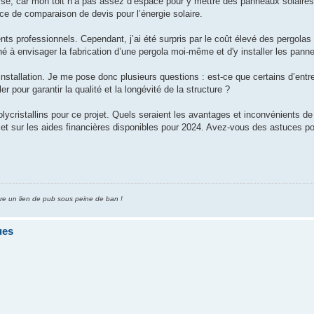
rrasse, car mon toit n’a pas assez d’espace pour y mettre des panneaux solaire
ice de comparaison de devis pour l’énergie solaire.
nts professionnels. Cependant, j’ai été surpris par le coût élevé des pergolas 
 à envisager la fabrication d’une pergola moi-même et d'y installer les panne
'installation. Je me pose donc plusieurs questions : est-ce que certains d’entr
r pour garantir la qualité et la longévité de la structure ?
olycristallins pour ce projet. Quels seraient les avantages et inconvénients d
et sur les aides financières disponibles pour 2024. Avez-vous des astuces pou
tre un lien de pub sous peine de ban !
ues