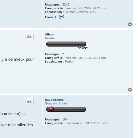
Messages :
3242
Enregistré le :
ven. juin 21, 2019 14:24 pm
Localisation :
Somme (Amiens Sud)
C
Contact :
o
n
H
t
a
a
u
c
Alban
t
t
Newbie
e
r
j
2
Messages :
2
c
Enregistré le :
mer. mai 15, 2024 14:24 pm
l y a de mieux pour
Localisation :
Toulon
H
a
u
guydefrance
t
Stagiaire Solaire
ournisseur) la
Messages :
104
Enregistré le :
dim. août 26, 2018 11:18 am
ver à installer des