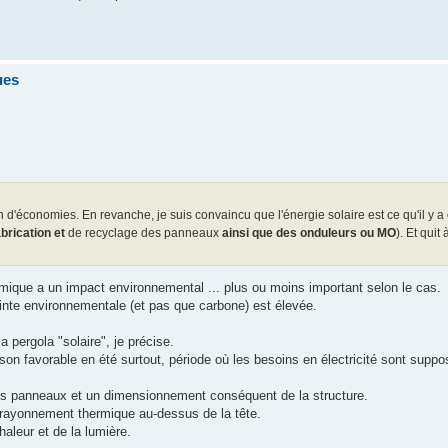
ues
 d'économies. En revanche, je suis convaincu que l'énergie solaire est ce qu'il y a
abrication et
de recyclage des panneaux
ainsi que des onduleurs ou MO
). Et quit
ermique a un impact environnemental ... plus ou moins important selon le cas.
einte environnementale (et pas que carbone) est élevée.
a pergola "solaire", je précise.
ison favorable en été surtout, période où les besoins en électricité sont suppo
des panneaux et un dimensionnement conséquent de la structure.
i rayonnement thermique au-dessus de la tête.
aleur et de la lumière.