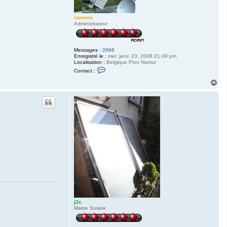
ramses
Administrateur
Messages :
2666
Enregistré le :
mer. janv. 23, 2008 21:49 pm
Localisation :
Belgique Prov Namur
C
Contact :
o
n
H
t
a
a
u
c
t
t
e
r
r
a
m
s
e
s
j2c
Maitre Solaire