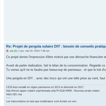
Re: Projet de pergola solaire DIY : besoin de conseils pratiq
M
par
j2c
»
jeu. mai 16, 2024 7:48 am
e
s
Ce projet donne l'impression d'être motivé par une démarche financière 
s
a
g
Avant de parler réalisation, fait le bilan de ta consommation. Regarde ce
e
Tu verras qu'il ne te faudra pas beaucoup de panneaux;. et que le toit d'un a
Une pergola en DIY... avec des trucs qui ont une telle prise au vent, fau
CESI Auto installé en région parisienne en 2013 et démonté en 2017.
http://forum.apper-solaire.org/viewtopic.php?f=41&t=9908 : Nouveau projet solaire
https://j2c.org
-----
Les interventions en tant que modérateur sont écrites en vert.