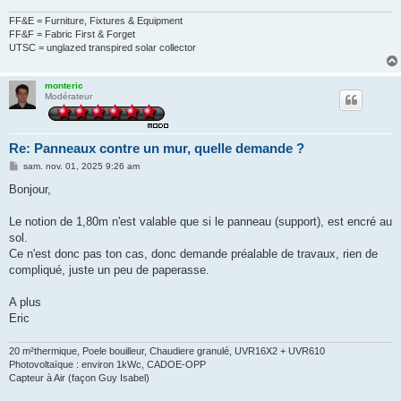
FF&E = Furniture, Fixtures & Equipment
FF&F = Fabric First & Forget
UTSC = unglazed transpired solar collector
monteric
Modérateur
Re: Panneaux contre un mur, quelle demande ?
M
sam. nov. 01, 2025 9:26 am
e
s
Bonjour,
s
a
g
Le notion de 1,80m n'est valable que si le panneau (support), est encré au
e
sol.
Ce n'est donc pas ton cas, donc demande préalable de travaux, rien de
compliqué, juste un peu de paperasse.
A plus
Eric
20 m²thermique, Poele bouilleur, Chaudiere granulé, UVR16X2 + UVR610
Photovoltaïque : environ 1kWc, CADOE-OPP
Capteur à Air (façon Guy Isabel)