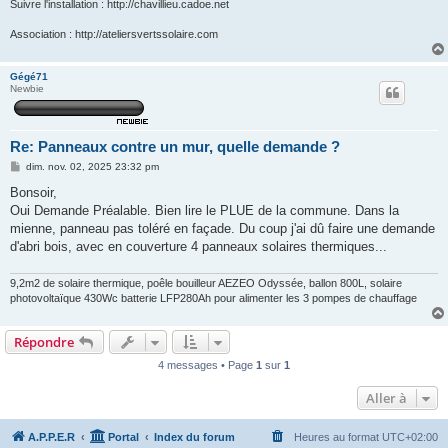
Suivre l'installation : http://chavillieu.cadoe.net
Association : http://ateliersvertssolaire.com
Gégé71
Newbie
Re: Panneaux contre un mur, quelle demande ?
M
dim. nov. 02, 2025 23:32 pm
e
s
Bonsoir,
s
Oui Demande Préalable. Bien lire le PLUE de la commune. Dans la
a
g
mienne, panneau pas toléré en façade. Du coup j'ai dû faire une demande
e
d'abri bois, avec en couverture 4 panneaux solaires thermiques...
9,2m2 de solaire thermique, poêle bouilleur AEZEO Odyssée, ballon 800L, solaire
photovoltaïque 430Wc batterie LFP280Ah pour alimenter les 3 pompes de chauffage
Répondre
4 messages • Page
1
sur
1
Aller à
A.P.P.E.R
Portal
Index du forum
Heures au format
UTC+02:00