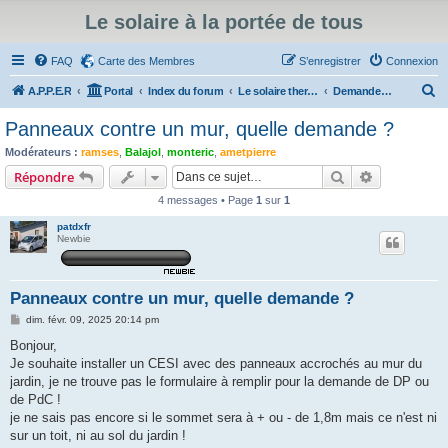
Le solaire à la portée de tous
FAQ
Carte des Membres
S’enregistrer
Connexion
R
A.P.P.E.R
Portal
Index du forum
Le solaire thermique et les institutions
Demandes de travaux
e
Panneaux contre un mur, quelle demande ?
c
Modérateurs :
ramses
,
Balajol
,
monteric
,
ametpierre
h
Rechercher
Recherche 
Répondre
e
4 messages • Page
1
sur
1
r
patdxfr
c
Newbie
h
e
Panneaux contre un mur, quelle demande ?
r
M
dim. févr. 09, 2025 20:14 pm
e
s
Bonjour,
s
Je souhaite installer un CESI avec des panneaux accrochés au mur du
a
g
jardin, je ne trouve pas le formulaire à remplir pour la demande de DP ou
e
de PdC !
je ne sais pas encore si le sommet sera à + ou - de 1,8m mais ce n'est ni
sur un toit, ni au sol du jardin !