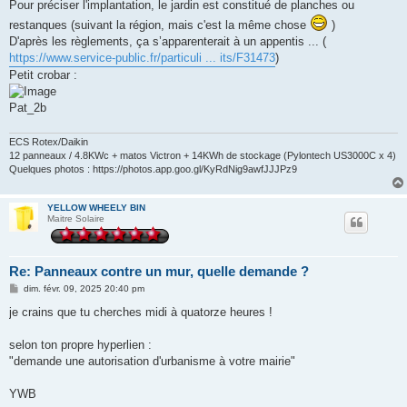
Pour préciser l'implantation, le jardin est constitué de planches ou
restanques (suivant la région, mais c'est la même chose
)
D'après les règlements, ça s’apparenterait à un appentis ... (
https://www.service-public.fr/particuli ... its/F31473
)
Petit crobar :
Pat_2b
ECS Rotex/Daikin
12 panneaux / 4.8KWc + matos Victron + 14KWh de stockage (Pylontech US3000C x 4)
Quelques photos : https://photos.app.goo.gl/KyRdNig9awfJJJPz9
YELLOW WHEELY BIN
Maitre Solaire
Re: Panneaux contre un mur, quelle demande ?
M
dim. févr. 09, 2025 20:40 pm
e
s
je crains que tu cherches midi à quatorze heures !
s
a
g
selon ton propre hyperlien :
e
"demande une autorisation d'urbanisme à votre mairie"
YWB