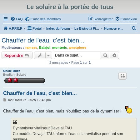
Le solaire à la portée de tous
FAQ
Carte des Membres
S’enregistrer
Connexion
R
A.P.P.E.R
Portal
Index du forum
Le Bistrot à Pierrot
Humour et rigolade
e
Chauffer de l'eau, c'est bien...
c
Modérateurs :
ramses
,
Balajol
,
monteric
,
ametpierre
h
Rechercher
Recherche 
Répondre
e
2 messages • Page
1
sur
1
r
Uncle Buzz
c
Etudiant Solaire
h
e
Chauffer de l'eau, c'est bien...
r
M
mer. mars 05, 2025 12:43 pm
e
s
Chauffer de l'eau, c'est bien, mais n'oubliez pas de la dynamiser !
s
a
g
e
Dynamiseur vitaliseur Devajal TAU
Ce modèle Devajal TAU informe l'eau et la revitalise pendant son
passage.