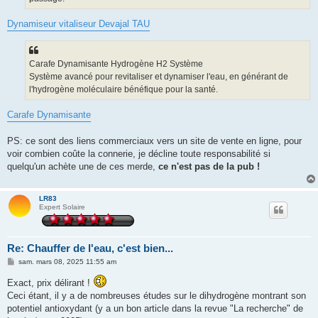
Dynamiseur vitaliseur Devajal TAU
Carafe Dynamisante Hydrogène H2 Système
Système avancé pour revitaliser et dynamiser l'eau, en générant de
l'hydrogène moléculaire bénéfique pour la santé.
Carafe Dynamisante
PS: ce sont des liens commerciaux vers un site de vente en ligne, pour
voir combien coûte la connerie, je décline toute responsabilité si
quelqu'un achète une de ces merde,
ce n'est pas de la pub !
LR83
Expert Solaire
Re: Chauffer de l'eau, c'est bien...
M
sam. mars 08, 2025 11:55 am
e
s
Exact, prix délirant !
s
Ceci étant, il y a de nombreuses études sur le dihydrogène montrant son
a
g
potentiel antioxydant (y a un bon article dans la revue "La recherche" de
e