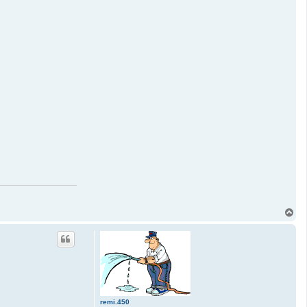
H
a
u
t
remi.450