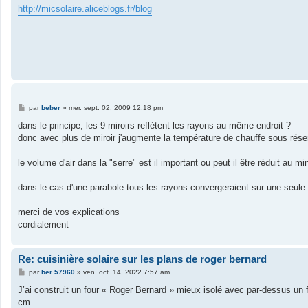
http://micsolaire.aliceblogs.fr/blog
M
par
beber
»
mer. sept. 02, 2009 12:18 pm
e
s
dans le principe, les 9 miroirs reflétent les rayons au même endroit ?
s
donc avec plus de miroir j'augmente la température de chauffe sous rése
a
g
e
le volume d'air dans la "serre" est il important ou peut il être réduit au 
dans le cas d'une parabole tous les rayons convergeraient sur une seule l
merci de vos explications
cordialement
Re: cuisinière solaire sur les plans de roger bernard
M
par
ber 57960
»
ven. oct. 14, 2022 7:57 am
e
s
J’ai construit un four « Roger Bernard » mieux isolé avec par-dessus un 
s
cm
a