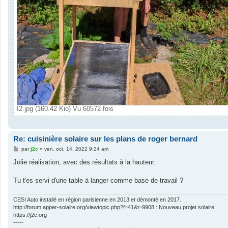
I2.jpg (160.42 Kio) Vu 60572 fois
Re: cuisinière solaire sur les plans de roger bernard
M
par
j2c
»
ven. oct. 14, 2022 9:24 am
e
s
Jolie réalisation, avec des résultats à la hauteur.
s
a
g
Tu t'es servi d'une table à langer comme base de travail ?
e
CESI Auto installé en région parisienne en 2013 et démonté en 2017.
http://forum.apper-solaire.org/viewtopic.php?f=41&t=9908 : Nouveau projet solaire
https://j2c.org
-----