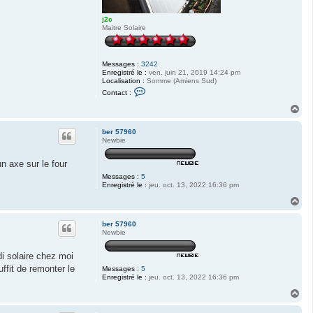
j2c
Maitre Solaire
Messages :
3242
Enregistré le :
ven. juin 21, 2019 14:24 pm
Localisation :
Somme (Amiens Sud)
C
Contact :
o
n
H
t
a
a
u
c
ber 57960
t
t
Newbie
e
r
n axe sur le four
j
2
Messages :
5
c
Enregistré le :
jeu. oct. 13, 2022 16:36 pm
H
a
u
ber 57960
t
Newbie
di solaire chez moi
uffit de remonter le
Messages :
5
Enregistré le :
jeu. oct. 13, 2022 16:36 pm
H
a
u