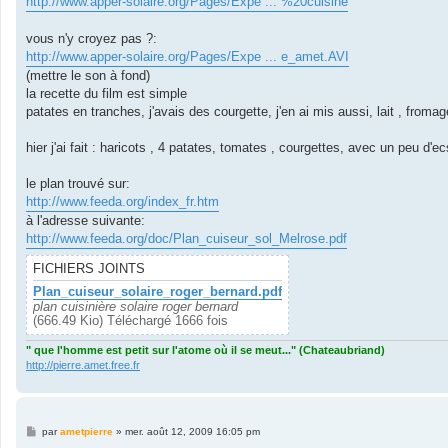
http://www.apper-solaire.org/Pages/Expe ... %20cuisine
e
vous n'y croyez pas ?:
http://www.apper-solaire.org/Pages/Expe ... e_amet.AVI
(mettre le son à fond)
la recette du film est simple
patates en tranches, j'avais des courgette, j'en ai mis aussi, lait , fromag
hier j'ai fait : haricots , 4 patates, tomates , courgettes, avec un peu d'e
le plan trouvé sur:
http://www.feeda.org/index_fr.htm
à l'adresse suivante:
http://www.feeda.org/doc/Plan_cuiseur_sol_Melrose.pdf
FICHIERS JOINTS
Plan_cuiseur_solaire_roger_bernard.pdf
plan cuisinière solaire roger bernard
(666.49 Kio) Téléchargé 1666 fois
" que l'homme est petit sur l'atome où il se meut..." (Chateaubriand)
http://pierre.amet.free.fr
M
par
ametpierre
»
mer. août 12, 2009 16:05 pm
e