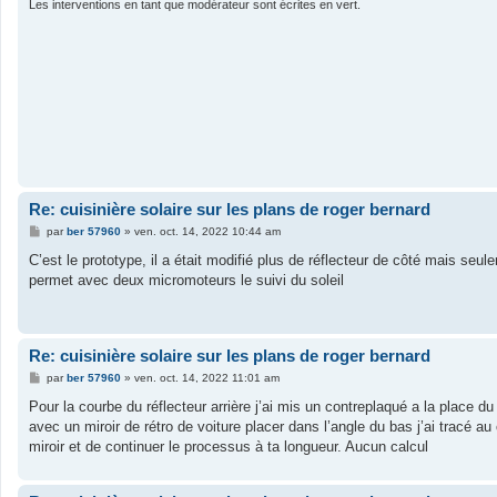
Les interventions en tant que modérateur sont écrites en vert.
Re: cuisinière solaire sur les plans de roger bernard
M
par
ber 57960
»
ven. oct. 14, 2022 10:44 am
e
s
C’est le prototype, il a était modifié plus de réflecteur de côté mais se
s
permet avec deux micromoteurs le suivi du soleil
a
g
e
Re: cuisinière solaire sur les plans de roger bernard
M
par
ber 57960
»
ven. oct. 14, 2022 11:01 am
e
s
Pour la courbe du réflecteur arrière j’ai mis un contreplaqué a la place d
s
avec un miroir de rétro de voiture placer dans l’angle du bas j’ai tracé au 
a
g
miroir et de continuer le processus à ta longueur. Aucun calcul
e