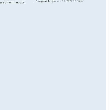
Enregistré le :
jeu. oct. 13, 2022 16:36 pm
l’on surnomme « la