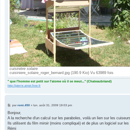
cuisinière solaire
cuisiniere_solaire_roger_bernard.jpg (190.9 Kio) Vu 63989 fois
" que l'homme est petit sur l'atome où il se meut..." (Chateaubriand)
http://pierre.amet.free.fr
M
par
remi.450
»
lun. août 31, 2009 19:03 pm
e
s
Bonjour,
s
A la recherche d'un calcul sur les paraboles, voilà un lien sur les cuiseur
a
g
Ils utilisent du film miroir (moins compliqué) et de plus un logiciel sur l
e
Rémi