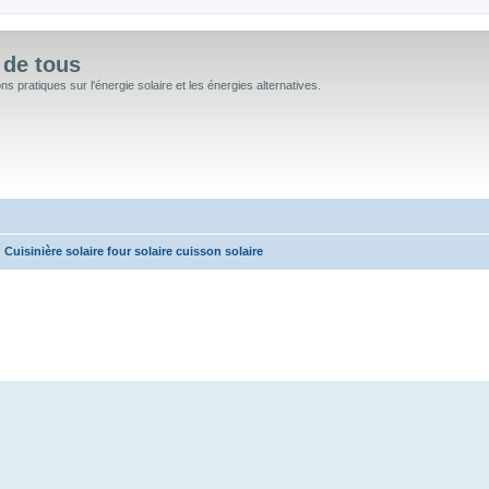
 de tous
 pratiques sur l'énergie solaire et les énergies alternatives.
Cuisinière solaire four solaire cuisson solaire
 avancée