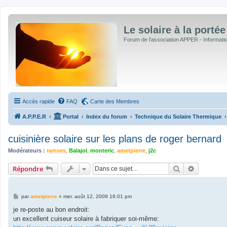
Le solaire à la portée
Forum de l'association APPER - Informations
Accès rapide
FAQ
Carte des Membres
A.P.P.E.R
Portal
Index du forum
Technique du Solaire Thermique
cuisinière solaire sur les plans de roger bernard
Modérateurs :
ramses
,
Balajol
,
monteric
,
ametpierre
,
j2c
Rechercher
Recherche
Répondre
M
par
ametpierre
»
mer. août 12, 2009 16:01 pm
e
s
je re-poste au bon endroit:
s
un excellent cuiseur solaire à fabriquer soi-même:
a
g