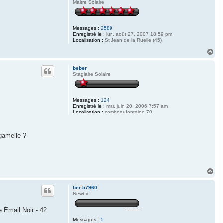
Maitre Solaire
Messages :
2589
Enregistré le :
lun. août 27, 2007 18:59 pm
Localisation :
St Jean de la Ruelle (45)
H
a
u
beber
t
Stagiaire Solaire
Messages :
124
Enregistré le :
mar. juin 20, 2006 7:57 am
Localisation :
combeaufontaine 70
 gamelle ?
H
a
u
ber 57960
t
Newbie
e Émail Noir - 42
Messages :
5