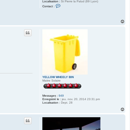
Localisation :
St Pierre la Palud (69 Lyon)
C
Contact :
o
n
t
a
H
c
a
t
e
u
r
t
B
e
r
n
a
r
d
(
L
y
o
n
YELLOW WHEELY BIN
)
Maitre Solaire
Messages :
949
Enregistré le :
jeu. nov. 20, 2014 23:31 pm
Localisation :
Dept. 28
H
a
u
t