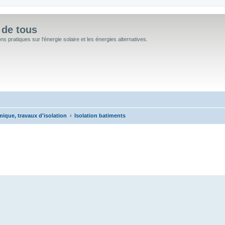
 de tous
 pratiques sur l'énergie solaire et les énergies alternatives.
mique, travaux d'isolation
Isolation batiments
 avancée