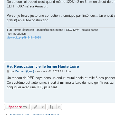
s
De ce que j'ai trouvé c'est quand même 120€/m2 en 6mm en direct de chine.
s
ÉDIT : 60€/m2 sur Amazon.
a
g
e
Perso, je ferais juste une correction thermique par l'intérieur... Un enduit 
gratuit) en auto-construction.
TLB - phyto-épuration - chaudière bois buche + SSC 12m² - solaire passif
mon installation:
viewtopic.php?f=34&t=9018
Re: Renovation vieille ferme Haute Loire
M
par
Bernard (Lyon)
»
sam. oct. 01, 2022 21:43 pm
e
s
Un réseau de PER noyé dans un enduit mural épais et relié â des panneau
s
Ce système est autonome, il sert à minima à faire du hors gel l'hiver, a
a
g
conjuguer avec une ITE, plus tard.
e
Répondre