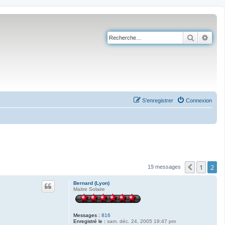
Recherch
Rech
S’enregistrer
Connexion
1
2
Précéden
19 messages
Bernard (Lyon)
Maitre Solaire
Messages :
816
Enregistré le :
sam. déc. 24, 2005 19:47 pm