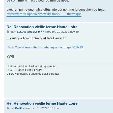
Je confirme R = 0,75 pour 30 mm de liège,
e
avec en prime une faible effusivité qui gomme la sensation de froid.
https://fr.m.wikipedia.org/wiki/Effusiv ... _thermique
Re: Renovation vieille ferme Haute Loire
M
par
YELLOW WHEELY BIN
»
sam. oct. 01, 2022 15:20 pm
e
s
...sauf que 6 mm d'Aerogel ferait autant !
s
a
g
https://www.lemoniteur.fr/article/panne ... gel.910719
e
YWB
FF&E = Furniture, Fixtures & Equipment
FF&F = Fabric First & Forget
UTSC = unglazed transpired solar collector
Re: Renovation vieille ferme Haute Loire
M
par
Gui63
»
sam. oct. 01, 2022 16:31 pm
e