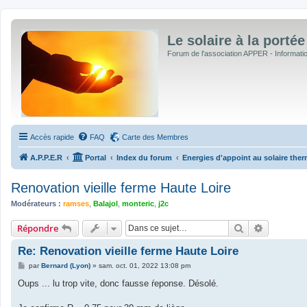
Le solaire à la portée
Forum de l'association APPER - Informations
Accès rapide
FAQ
Carte des Membres
A.P.P.E.R
Portal
Index du forum
Energies d'appoint au solaire ther
Renovation vieille ferme Haute Loire
Modérateurs :
ramses
,
Balajol
,
monteric
,
j2c
Rechercher
Recherche
Répondre
Re: Renovation vieille ferme Haute Loire
M
par
Bernard (Lyon)
»
sam. oct. 01, 2022 13:08 pm
e
s
Oups ... lu trop vite, donc fausse ŕeponse. Désolé.
s
a
g