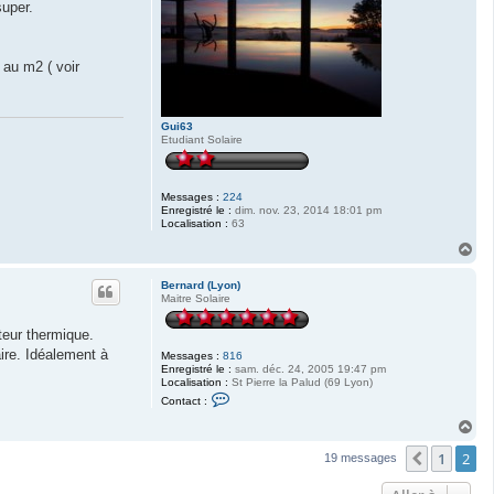
super.
s au m2 ( voir
Gui63
Etudiant Solaire
Messages :
224
Enregistré le :
dim. nov. 23, 2014 18:01 pm
Localisation :
63
H
a
u
Bernard (Lyon)
t
Maitre Solaire
teur thermique.
ire. Idéalement à
Messages :
816
Enregistré le :
sam. déc. 24, 2005 19:47 pm
Localisation :
St Pierre la Palud (69 Lyon)
C
Contact :
o
n
H
t
a
a
1
2
u
Précéden
19 messages
c
t
t
e