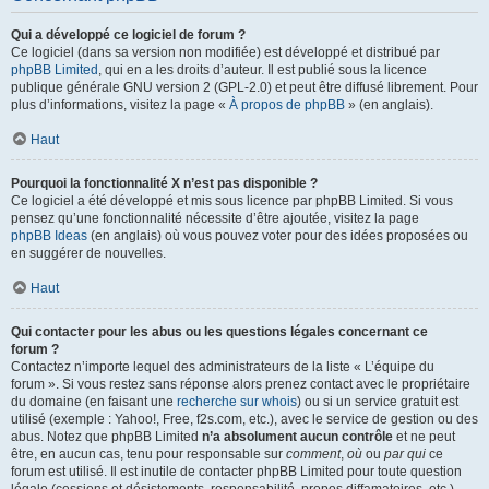
Qui a développé ce logiciel de forum ?
Ce logiciel (dans sa version non modifiée) est développé et distribué par
phpBB Limited
, qui en a les droits d’auteur. Il est publié sous la licence
publique générale GNU version 2 (GPL-2.0) et peut être diffusé librement. Pour
plus d’informations, visitez la page «
À propos de phpBB
» (en anglais).
Haut
Pourquoi la fonctionnalité X n’est pas disponible ?
Ce logiciel a été développé et mis sous licence par phpBB Limited. Si vous
pensez qu’une fonctionnalité nécessite d’être ajoutée, visitez la page
phpBB Ideas
(en anglais) où vous pouvez voter pour des idées proposées ou
en suggérer de nouvelles.
Haut
Qui contacter pour les abus ou les questions légales concernant ce
forum ?
Contactez n’importe lequel des administrateurs de la liste « L’équipe du
forum ». Si vous restez sans réponse alors prenez contact avec le propriétaire
du domaine (en faisant une
recherche sur whois
) ou si un service gratuit est
utilisé (exemple : Yahoo!, Free, f2s.com, etc.), avec le service de gestion ou des
abus. Notez que phpBB Limited
n’a absolument aucun contrôle
et ne peut
être, en aucun cas, tenu pour responsable sur
comment
,
où
ou
par qui
ce
forum est utilisé. Il est inutile de contacter phpBB Limited pour toute question