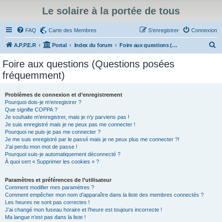
Le solaire à la portée de tous
FAQ
Carte des Membres
S’enregistrer
Connexion
R
A.P.P.E.R
Portal
Index du forum
Foire aux questions (Questions posées fréquemment)
e
Foire aux questions (Questions posées
c
fréquemment)
h
e
Problèmes de connexion et d’enregistrement
Pourquoi dois-je m’enregistrer ?
r
Que signifie COPPA ?
c
Je souhaite m’enregistrer, mais je n’y parviens pas !
Je suis enregistré mais je ne peux pas me connecter !
h
Pourquoi ne puis-je pas me connecter ?
Je me suis enregistré par le passé mais je ne peux plus me connecter ?!
e
J’ai perdu mon mot de passe !
r
Pourquoi suis-je automatiquement déconnecté ?
À quoi sert « Supprimer les cookies » ?
Paramètres et préférences de l’utilisateur
Comment modifier mes paramètres ?
Comment empêcher mon nom d’apparaître dans la liste des membres connectés ?
Les heures ne sont pas correctes !
J’ai changé mon fuseau horaire et l’heure est toujours incorrecte !
Ma langue n’est pas dans la liste !