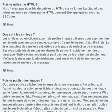
Puis-je utiliser le HTML ?
Non, il n’est pas possible de publier du HTML sur ce forum. La plupart des
mises en forme permises par le HTML peuvent être appliquées avec les
BBCodes.
Haut
Que sont les smileys ?
Les smileys, ou émoticônes, sont de petites images utilisées pour exprimer des
sentiments avec un code simple, exemple : :) signifie joyeux, :( signifie triste. La
liste complète des smileys est visible sur la page de rédaction de message.
Essayez toutefois de ne pas en abuser. Ils peuvent rapidement rendre un
message illisible et un modérateur peut décider de les retirer ou simplement
d’effacer le message. L’administrateur peut aussi avoir défini un nombre
maximum de smileys par message.
Haut
Puis-je publier des images ?
Oui, vous pouvez afficher des images dans vos messages. Par ailleurs, si
l’administrateur a autorisé les fichiers joints, vous pouvez charger une image
sur le forum. Autrement, vous devez lier une image placée sur un serveur Web
public, exemple : http://www.exemple.com/mon-image.gif. Vous ne pouvez pas
lier des images de votre ordinateur (sauf si c’est un serveur Web public) ni des
images placées derrière des mécanismes d’authentification, exemple : boîtes
aux lettres Hotmail ou Yahoo!, sites protégés par un mot de passe, etc. Pour