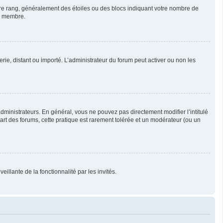
otre rang, généralement des étoiles ou des blocs indiquant votre nombre de
ue membre.
erie, distant ou importé. L’administrateur du forum peut activer ou non les
ministrateurs. En général, vous ne pouvez pas directement modifier l’intitulé
part des forums, cette pratique est rarement tolérée et un modérateur (ou un
illante de la fonctionnalité par les invités.