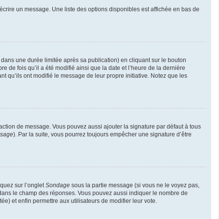
écrire un message. Une liste des options disponibles est affichée en bas de
ns une durée limitée après sa publication) en cliquant sur le bouton
de fois qu’il a été modifié ainsi que la date et l’heure de la dernière
t qu’ils ont modifié le message de leur propre initiative. Notez que les
daction de message. Vous pouvez aussi ajouter la signature par défaut à tous
ssage
). Par la suite, vous pourrez toujours empêcher une signature d’être
iquez sur l’onglet
Sondage
sous la partie message (si vous ne le voyez pas,
ne dans le champ des réponses. Vous pouvez aussi indiquer le nombre de
ée) et enfin permettre aux utilisateurs de modifier leur vote.