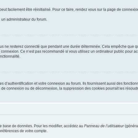
eut facilement être réinitialisé. Pour ce faire, rendez vous sur la page de connexio
z un administrateur du forum.
ous ne resterez connecté que pendant une durée déterminée. Cela empêche que quelq
a connexion. Ce n’est pas recommandé si vous utilisez un ordinateur public pour acc
nctionnalité.
’authentification et votre connexion au forum. Ils fournissent aussi des fonctionna
s de connexion ou de déconnexion, la suppression des cookies pourrait les résoudr
re base de données. Pour les modifier, accédez au
Panneau de l’utilisateur
(général
préférences de votre compte.