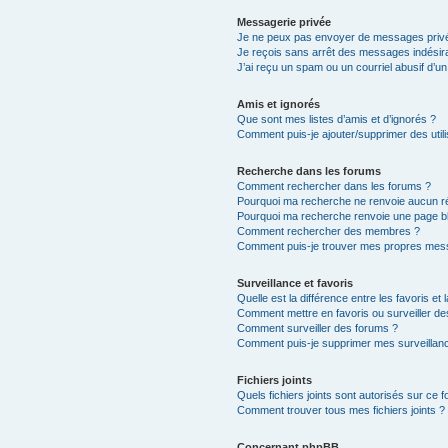
Messagerie privée
Je ne peux pas envoyer de messages privé
Je reçois sans arrêt des messages indésira
J’ai reçu un spam ou un courriel abusif d’
Amis et ignorés
Que sont mes listes d’amis et d’ignorés ?
Comment puis-je ajouter/supprimer des utili
Recherche dans les forums
Comment rechercher dans les forums ?
Pourquoi ma recherche ne renvoie aucun ré
Pourquoi ma recherche renvoie une page b
Comment rechercher des membres ?
Comment puis-je trouver mes propres mess
Surveillance et favoris
Quelle est la différence entre les favoris et 
Comment mettre en favoris ou surveiller de
Comment surveiller des forums ?
Comment puis-je supprimer mes surveillanc
Fichiers joints
Quels fichiers joints sont autorisés sur ce 
Comment trouver tous mes fichiers joints ?
Concernant phpBB