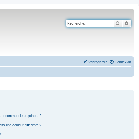
Recherch
Rech
S’enregistrer
Connexion
rs et comment les rejoindre ?
ns une couleur différente ?
?