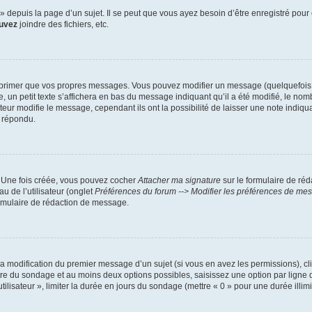
depuis la page d’un sujet. Il se peut que vous ayez besoin d’être enregistré pour 
uvez
joindre des fichiers, etc.
primer que vos propres messages. Vous pouvez modifier un message (quelquefois da
petit texte s’affichera en bas du message indiquant qu’il a été modifié, le nombre 
r modifie le message, cependant ils ont la possibilité de laisser une note indiquan
a répondu.
. Une fois créée, vous pouvez cocher
Attacher ma signature
sur le formulaire de ré
u de l’utilisateur (onglet
Préférences du forum --> Modifier les préférences de me
rmulaire de rédaction de message.
 la modification du premier message d’un sujet (si vous en avez les permissions), cl
itre du sondage et au moins deux options possibles, saisissez une option par lig
tilisateur », limiter la durée en jours du sondage (mettre « 0 » pour une durée illimit