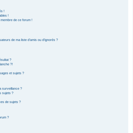
s !
bles !
un membre de ce forum !
sateurs de ma liste d’amis ou d’ignorés ?
sultat ?
lanche ?!
ages et sujets ?
la surveillance ?
s sujets ?
es de sujets ?
forum ?