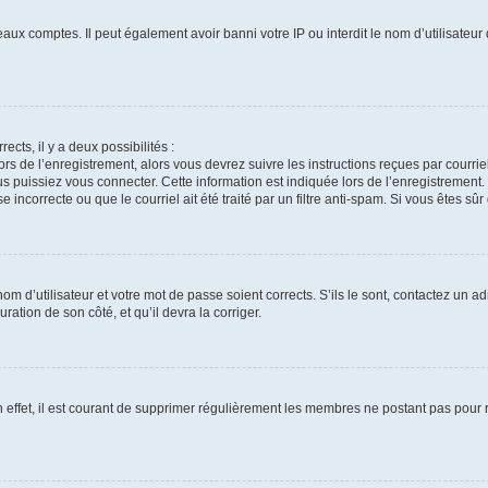
eaux comptes. Il peut également avoir banni votre IP ou interdit le nom d’utilisateu
ects, il y a deux possibilités :
ors de l’enregistrement, alors vous devrez suivre les instructions reçues par courr
puissiez vous connecter. Cette information est indiquée lors de l’enregistrement. S
incorrecte ou que le courriel ait été traité par un filtre anti-spam. Si vous êtes sûr
m d’utilisateur et votre mot de passe soient corrects. S’ils le sont, contactez un ad
ration de son côté, et qu’il devra la corriger.
 effet, il est courant de supprimer régulièrement les membres ne postant pas pour ré