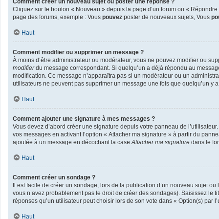
Comment créer un nouveau sujet ou poster une réponse ?
Cliquez sur le bouton « Nouveau » depuis la page d’un forum ou « Répondre » 
page des forums, exemple : Vous
pouvez
poster de nouveaux sujets, Vous
po
Haut
Comment modifier ou supprimer un message ?
À moins d’être administrateur ou modérateur, vous ne pouvez modifier ou sup
modifier
du message correspondant. Si quelqu’un a déjà répondu au message, un 
modification. Ce message n’apparaîtra pas si un modérateur ou un administrateu
utilisateurs ne peuvent pas supprimer un message une fois que quelqu’un y 
Haut
Comment ajouter une signature à mes messages ?
Vous devez d’abord créer une signature depuis votre panneau de l’utilisateur
vos messages en activant l’option « Attacher ma signature » à partir du pannea
ajoutée à un message en décochant la case
Attacher ma signature
dans le fo
Haut
Comment créer un sondage ?
Il est facile de créer un sondage, lors de la publication d’un nouveau sujet ou
vous n’avez probablement pas le droit de créer des sondages). Saisissez le t
réponses qu’un utilisateur peut choisir lors de son vote dans « Option(s) par l’u
Haut