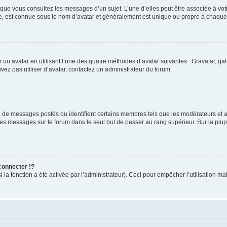
rsque vous consultez les messages d’un sujet. L’une d’elles peut être associée à v
de, est connue sous le nom d’avatar et généralement est unique ou propre à chaq
r un avatar en utilisant l’une des quatre méthodes d’avatar suivantes : Gravatar, gal
uvez pas utiliser d’avatar, contactez un administrateur du forum.
e de messages postés ou identifient certains membres tels que les modérateurs et ad
 des messages sur le forum dans le seul but de passer au rang supérieur. Sur la plu
onnecter !?
a fonction a été activée par l’administrateur). Ceci pour empêcher l’utilisation malve