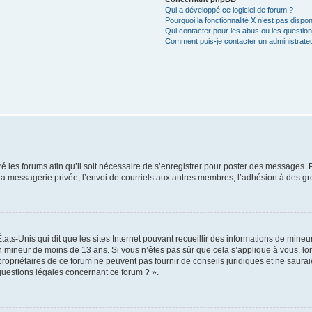
Qui a développé ce logiciel de forum ?
Pourquoi la fonctionnalité X n’est pas dispon
Qui contacter pour les abus ou les questio
Comment puis-je contacter un administrate
é les forums afin qu’il soit nécessaire de s’enregistrer pour poster des messages. P
 messagerie privée, l’envoi de courriels aux autres membres, l’adhésion à des gro
tats-Unis qui dit que les sites Internet pouvant recueillir des informations de min
 un mineur de moins de 13 ans. Si vous n’êtes pas sûr que cela s’applique à vous, l
propriétaires de ce forum ne peuvent pas fournir de conseils juridiques et ne saurai
questions légales concernant ce forum ? ».