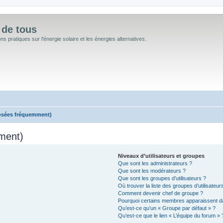
 de tous
 pratiques sur l'énergie solaire et les énergies alternatives.
posées fréquemment)
ment)
Niveaux d’utilisateurs et groupes
Que sont les administrateurs ?
Que sont les modérateurs ?
Que sont les groupes d’utilisateurs ?
Où trouver la liste des groupes d’utilisateu
Comment devenir chef de groupe ?
Pourquoi certains membres apparaissent da
Qu’est-ce qu’un « Groupe par défaut » ?
Qu’est-ce que le lien « L’équipe du forum » 