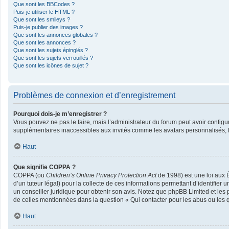
Que sont les BBCodes ?
Puis-je utiliser le HTML ?
Que sont les smileys ?
Puis-je publier des images ?
Que sont les annonces globales ?
Que sont les annonces ?
Que sont les sujets épinglés ?
Que sont les sujets verrouillés ?
Que sont les icônes de sujet ?
Problèmes de connexion et d’enregistrement
Pourquoi dois-je m’enregistrer ?
Vous pouvez ne pas le faire, mais l’administrateur du forum peut avoir configur
supplémentaires inaccessibles aux invités comme les avatars personnalisés, la
Haut
Que signifie COPPA ?
COPPA (ou
Children’s Online Privacy Protection Act
de 1998) est une loi aux É
d’un tuteur légal) pour la collecte de ces informations permettant d’identifier
un conseiller juridique pour obtenir son avis. Notez que phpBB Limited et les 
de celles mentionnées dans la question « Qui contacter pour les abus ou les 
Haut