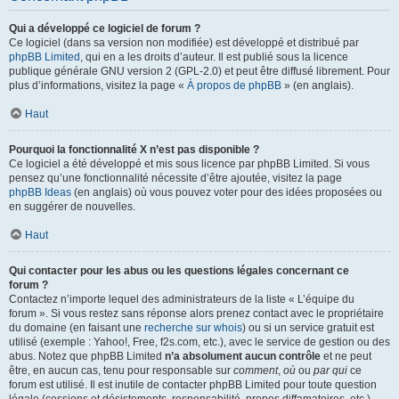
Qui a développé ce logiciel de forum ?
Ce logiciel (dans sa version non modifiée) est développé et distribué par
phpBB Limited
, qui en a les droits d’auteur. Il est publié sous la licence
publique générale GNU version 2 (GPL-2.0) et peut être diffusé librement. Pour
plus d’informations, visitez la page «
À propos de phpBB
» (en anglais).
Haut
Pourquoi la fonctionnalité X n’est pas disponible ?
Ce logiciel a été développé et mis sous licence par phpBB Limited. Si vous
pensez qu’une fonctionnalité nécessite d’être ajoutée, visitez la page
phpBB Ideas
(en anglais) où vous pouvez voter pour des idées proposées ou
en suggérer de nouvelles.
Haut
Qui contacter pour les abus ou les questions légales concernant ce
forum ?
Contactez n’importe lequel des administrateurs de la liste « L’équipe du
forum ». Si vous restez sans réponse alors prenez contact avec le propriétaire
du domaine (en faisant une
recherche sur whois
) ou si un service gratuit est
utilisé (exemple : Yahoo!, Free, f2s.com, etc.), avec le service de gestion ou des
abus. Notez que phpBB Limited
n’a absolument aucun contrôle
et ne peut
être, en aucun cas, tenu pour responsable sur
comment
,
où
ou
par qui
ce
forum est utilisé. Il est inutile de contacter phpBB Limited pour toute question