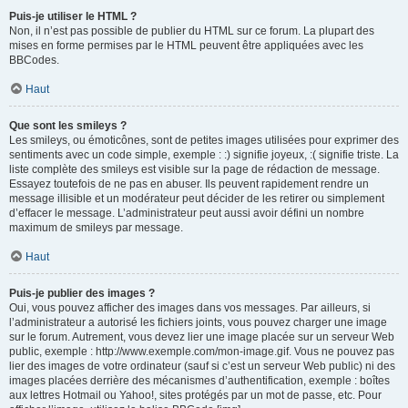
Puis-je utiliser le HTML ?
Non, il n’est pas possible de publier du HTML sur ce forum. La plupart des
mises en forme permises par le HTML peuvent être appliquées avec les
BBCodes.
Haut
Que sont les smileys ?
Les smileys, ou émoticônes, sont de petites images utilisées pour exprimer des
sentiments avec un code simple, exemple : :) signifie joyeux, :( signifie triste. La
liste complète des smileys est visible sur la page de rédaction de message.
Essayez toutefois de ne pas en abuser. Ils peuvent rapidement rendre un
message illisible et un modérateur peut décider de les retirer ou simplement
d’effacer le message. L’administrateur peut aussi avoir défini un nombre
maximum de smileys par message.
Haut
Puis-je publier des images ?
Oui, vous pouvez afficher des images dans vos messages. Par ailleurs, si
l’administrateur a autorisé les fichiers joints, vous pouvez charger une image
sur le forum. Autrement, vous devez lier une image placée sur un serveur Web
public, exemple : http://www.exemple.com/mon-image.gif. Vous ne pouvez pas
lier des images de votre ordinateur (sauf si c’est un serveur Web public) ni des
images placées derrière des mécanismes d’authentification, exemple : boîtes
aux lettres Hotmail ou Yahoo!, sites protégés par un mot de passe, etc. Pour