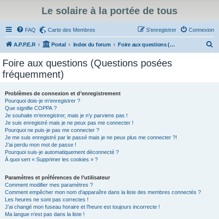
Le solaire à la portée de tous
FAQ
Carte des Membres
S’enregistrer
Connexion
R
A.P.P.E.R
Portal
Index du forum
Foire aux questions (Questions posées fréquemment)
e
Foire aux questions (Questions posées
c
fréquemment)
h
e
Problèmes de connexion et d’enregistrement
Pourquoi dois-je m’enregistrer ?
r
Que signifie COPPA ?
c
Je souhaite m’enregistrer, mais je n’y parviens pas !
Je suis enregistré mais je ne peux pas me connecter !
h
Pourquoi ne puis-je pas me connecter ?
Je me suis enregistré par le passé mais je ne peux plus me connecter ?!
e
J’ai perdu mon mot de passe !
r
Pourquoi suis-je automatiquement déconnecté ?
À quoi sert « Supprimer les cookies » ?
Paramètres et préférences de l’utilisateur
Comment modifier mes paramètres ?
Comment empêcher mon nom d’apparaître dans la liste des membres connectés ?
Les heures ne sont pas correctes !
J’ai changé mon fuseau horaire et l’heure est toujours incorrecte !
Ma langue n’est pas dans la liste !