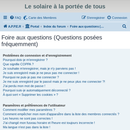
Le solaire à la portée de tous
FAQ
Carte des Membres
S’enregistrer
Connexion
R
A.P.P.E.R
Portal
Index du forum
Foire aux questions (Questions posées fréquemment)
e
Foire aux questions (Questions posées
c
fréquemment)
h
e
Problèmes de connexion et d’enregistrement
Pourquoi dois-je m’enregistrer ?
r
Que signifie COPPA ?
c
Je souhaite m’enregistrer, mais je n’y parviens pas !
Je suis enregistré mais je ne peux pas me connecter !
h
Pourquoi ne puis-je pas me connecter ?
Je me suis enregistré par le passé mais je ne peux plus me connecter ?!
e
J’ai perdu mon mot de passe !
r
Pourquoi suis-je automatiquement déconnecté ?
À quoi sert « Supprimer les cookies » ?
Paramètres et préférences de l’utilisateur
Comment modifier mes paramètres ?
Comment empêcher mon nom d’apparaître dans la liste des membres connectés ?
Les heures ne sont pas correctes !
J’ai changé mon fuseau horaire et l’heure est toujours incorrecte !
Ma langue n’est pas dans la liste !