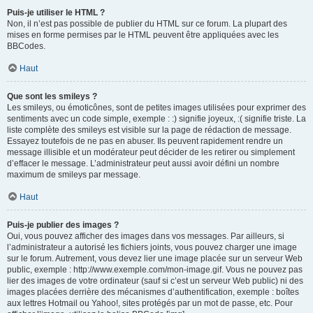
Puis-je utiliser le HTML ?
Non, il n’est pas possible de publier du HTML sur ce forum. La plupart des
mises en forme permises par le HTML peuvent être appliquées avec les
BBCodes.
Haut
Que sont les smileys ?
Les smileys, ou émoticônes, sont de petites images utilisées pour exprimer des
sentiments avec un code simple, exemple : :) signifie joyeux, :( signifie triste. La
liste complète des smileys est visible sur la page de rédaction de message.
Essayez toutefois de ne pas en abuser. Ils peuvent rapidement rendre un
message illisible et un modérateur peut décider de les retirer ou simplement
d’effacer le message. L’administrateur peut aussi avoir défini un nombre
maximum de smileys par message.
Haut
Puis-je publier des images ?
Oui, vous pouvez afficher des images dans vos messages. Par ailleurs, si
l’administrateur a autorisé les fichiers joints, vous pouvez charger une image
sur le forum. Autrement, vous devez lier une image placée sur un serveur Web
public, exemple : http://www.exemple.com/mon-image.gif. Vous ne pouvez pas
lier des images de votre ordinateur (sauf si c’est un serveur Web public) ni des
images placées derrière des mécanismes d’authentification, exemple : boîtes
aux lettres Hotmail ou Yahoo!, sites protégés par un mot de passe, etc. Pour