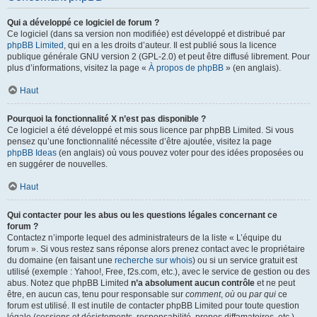
Qui a développé ce logiciel de forum ?
Ce logiciel (dans sa version non modifiée) est développé et distribué par
phpBB Limited
, qui en a les droits d’auteur. Il est publié sous la licence
publique générale GNU version 2 (GPL-2.0) et peut être diffusé librement. Pour
plus d’informations, visitez la page «
À propos de phpBB
» (en anglais).
Haut
Pourquoi la fonctionnalité X n’est pas disponible ?
Ce logiciel a été développé et mis sous licence par phpBB Limited. Si vous
pensez qu’une fonctionnalité nécessite d’être ajoutée, visitez la page
phpBB Ideas
(en anglais) où vous pouvez voter pour des idées proposées ou
en suggérer de nouvelles.
Haut
Qui contacter pour les abus ou les questions légales concernant ce
forum ?
Contactez n’importe lequel des administrateurs de la liste « L’équipe du
forum ». Si vous restez sans réponse alors prenez contact avec le propriétaire
du domaine (en faisant une
recherche sur whois
) ou si un service gratuit est
utilisé (exemple : Yahoo!, Free, f2s.com, etc.), avec le service de gestion ou des
abus. Notez que phpBB Limited
n’a absolument aucun contrôle
et ne peut
être, en aucun cas, tenu pour responsable sur
comment
,
où
ou
par qui
ce
forum est utilisé. Il est inutile de contacter phpBB Limited pour toute question