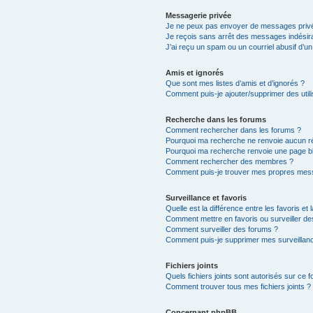
Messagerie privée
Je ne peux pas envoyer de messages privé
Je reçois sans arrêt des messages indésira
J’ai reçu un spam ou un courriel abusif d’
Amis et ignorés
Que sont mes listes d’amis et d’ignorés ?
Comment puis-je ajouter/supprimer des utili
Recherche dans les forums
Comment rechercher dans les forums ?
Pourquoi ma recherche ne renvoie aucun ré
Pourquoi ma recherche renvoie une page b
Comment rechercher des membres ?
Comment puis-je trouver mes propres mess
Surveillance et favoris
Quelle est la différence entre les favoris et 
Comment mettre en favoris ou surveiller de
Comment surveiller des forums ?
Comment puis-je supprimer mes surveillanc
Fichiers joints
Quels fichiers joints sont autorisés sur ce 
Comment trouver tous mes fichiers joints ?
Concernant phpBB