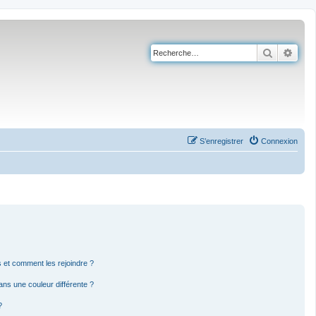
Recherch
Rech
S’enregistrer
Connexion
rs et comment les rejoindre ?
ns une couleur différente ?
?