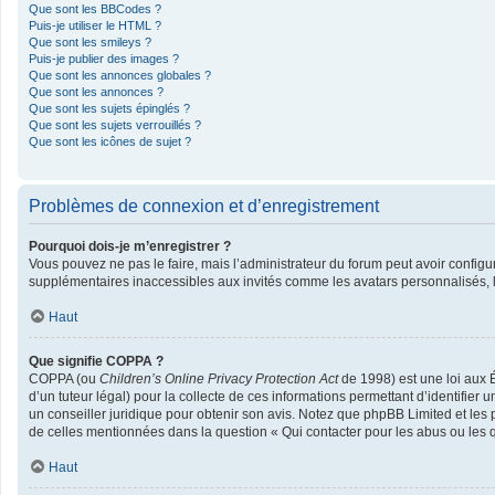
Que sont les BBCodes ?
Puis-je utiliser le HTML ?
Que sont les smileys ?
Puis-je publier des images ?
Que sont les annonces globales ?
Que sont les annonces ?
Que sont les sujets épinglés ?
Que sont les sujets verrouillés ?
Que sont les icônes de sujet ?
Problèmes de connexion et d’enregistrement
Pourquoi dois-je m’enregistrer ?
Vous pouvez ne pas le faire, mais l’administrateur du forum peut avoir configur
supplémentaires inaccessibles aux invités comme les avatars personnalisés, la
Haut
Que signifie COPPA ?
COPPA (ou
Children’s Online Privacy Protection Act
de 1998) est une loi aux É
d’un tuteur légal) pour la collecte de ces informations permettant d’identifier
un conseiller juridique pour obtenir son avis. Notez que phpBB Limited et les 
de celles mentionnées dans la question « Qui contacter pour les abus ou les 
Haut