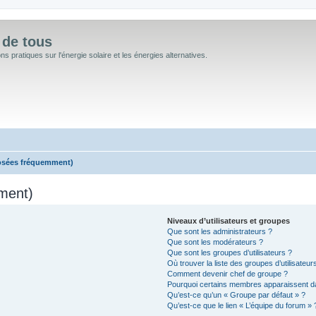
 de tous
 pratiques sur l'énergie solaire et les énergies alternatives.
posées fréquemment)
ment)
Niveaux d’utilisateurs et groupes
Que sont les administrateurs ?
Que sont les modérateurs ?
Que sont les groupes d’utilisateurs ?
Où trouver la liste des groupes d’utilisateu
Comment devenir chef de groupe ?
Pourquoi certains membres apparaissent da
Qu’est-ce qu’un « Groupe par défaut » ?
Qu’est-ce que le lien « L’équipe du forum » 