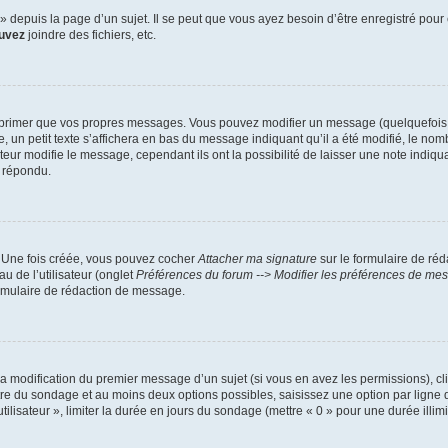
depuis la page d’un sujet. Il se peut que vous ayez besoin d’être enregistré pour 
uvez
joindre des fichiers, etc.
primer que vos propres messages. Vous pouvez modifier un message (quelquefois da
petit texte s’affichera en bas du message indiquant qu’il a été modifié, le nombre 
r modifie le message, cependant ils ont la possibilité de laisser une note indiquan
a répondu.
. Une fois créée, vous pouvez cocher
Attacher ma signature
sur le formulaire de ré
u de l’utilisateur (onglet
Préférences du forum --> Modifier les préférences de me
rmulaire de rédaction de message.
 la modification du premier message d’un sujet (si vous en avez les permissions), cl
itre du sondage et au moins deux options possibles, saisissez une option par lig
tilisateur », limiter la durée en jours du sondage (mettre « 0 » pour une durée illimit