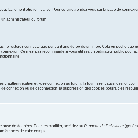
eut facilement être réinitialisé. Pour ce faire, rendez vous sur la page de connexio
z un administrateur du forum.
ous ne resterez connecté que pendant une durée déterminée. Cela empêche que quelq
a connexion. Ce n’est pas recommandé si vous utilisez un ordinateur public pour acc
nctionnalité.
’authentification et votre connexion au forum. Ils fournissent aussi des fonctionna
s de connexion ou de déconnexion, la suppression des cookies pourrait les résoudr
re base de données. Pour les modifier, accédez au
Panneau de l’utilisateur
(général
préférences de votre compte.