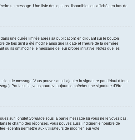
écrire un message. Une liste des options disponibles est affichée en bas de
ns une durée limitée après sa publication) en cliquant sur le bouton
de fois qu’il a été modifié ainsi que la date et l’heure de la dernière
t qu’ils ont modifié le message de leur propre initiative. Notez que les
daction de message. Vous pouvez aussi ajouter la signature par défaut à tous
ssage
). Par la suite, vous pourrez toujours empêcher une signature d’être
iquez sur l’onglet
Sondage
sous la partie message (si vous ne le voyez pas,
ne dans le champ des réponses. Vous pouvez aussi indiquer le nombre de
ée) et enfin permettre aux utilisateurs de modifier leur vote.