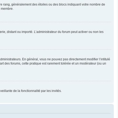
otre rang, généralement des étoiles ou des blocs indiquant votre nombre de
ue membre.
erie, distant ou importé. L’administrateur du forum peut activer ou non les
ministrateurs. En général, vous ne pouvez pas directement modifier l’intitulé
part des forums, cette pratique est rarement tolérée et un modérateur (ou un
illante de la fonctionnalité par les invités.