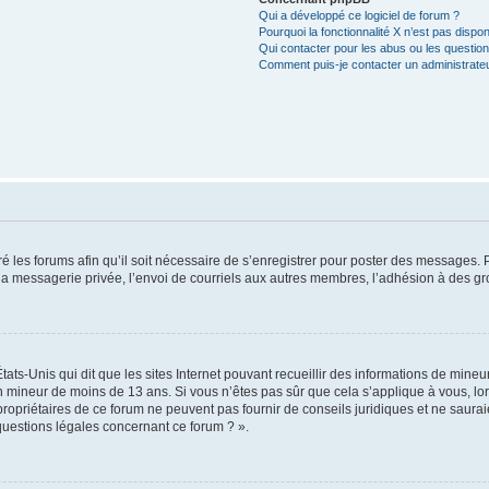
Qui a développé ce logiciel de forum ?
Pourquoi la fonctionnalité X n’est pas dispon
Qui contacter pour les abus ou les questio
Comment puis-je contacter un administrate
é les forums afin qu’il soit nécessaire de s’enregistrer pour poster des messages. P
 messagerie privée, l’envoi de courriels aux autres membres, l’adhésion à des gro
tats-Unis qui dit que les sites Internet pouvant recueillir des informations de min
 un mineur de moins de 13 ans. Si vous n’êtes pas sûr que cela s’applique à vous, l
propriétaires de ce forum ne peuvent pas fournir de conseils juridiques et ne saurai
questions légales concernant ce forum ? ».