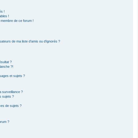
s !
bles !
un membre de ce forum !
sateurs de ma liste d’amis ou d’ignorés ?
sultat ?
lanche ?!
ages et sujets ?
la surveillance ?
s sujets ?
es de sujets ?
forum ?