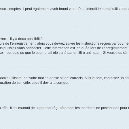
eaux comptes. Il peut également avoir banni votre IP ou interdit le nom d’utilisateu
ects, il y a deux possibilités :
ors de l’enregistrement, alors vous devrez suivre les instructions reçues par courr
puissiez vous connecter. Cette information est indiquée lors de l’enregistrement. S
incorrecte ou que le courriel ait été traité par un filtre anti-spam. Si vous êtes sûr
m d’utilisateur et votre mot de passe soient corrects. S’ils le sont, contactez un ad
ration de son côté, et qu’il devra la corriger.
 effet, il est courant de supprimer régulièrement les membres ne postant pas pour ré