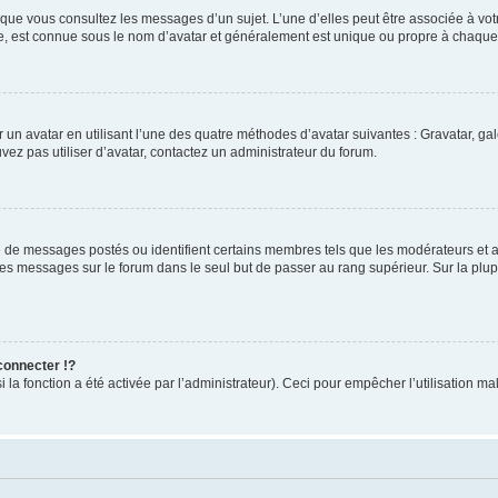
rsque vous consultez les messages d’un sujet. L’une d’elles peut être associée à v
de, est connue sous le nom d’avatar et généralement est unique ou propre à chaq
r un avatar en utilisant l’une des quatre méthodes d’avatar suivantes : Gravatar, gal
uvez pas utiliser d’avatar, contactez un administrateur du forum.
e de messages postés ou identifient certains membres tels que les modérateurs et ad
 des messages sur le forum dans le seul but de passer au rang supérieur. Sur la plu
onnecter !?
a fonction a été activée par l’administrateur). Ceci pour empêcher l’utilisation malve