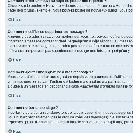
Comment créer un nouveau sujet ou poster une réponse ?
Cliquez sur le bouton « Nouveau » depuis la page d’un forum ou « Répondre » 
page des forums, exemple : Vous
pouvez
poster de nouveaux sujets, Vous
po
Haut
Comment modifier ou supprimer un message ?
À moins d’être administrateur ou modérateur, vous ne pouvez modifier ou sup
modifier
du message correspondant. Si quelqu’un a déjà répondu au message, un 
modification. Ce message n’apparaîtra pas si un modérateur ou un administrateu
utilisateurs ne peuvent pas supprimer un message une fois que quelqu’un y 
Haut
Comment ajouter une signature à mes messages ?
Vous devez d’abord créer une signature depuis votre panneau de l’utilisateur
vos messages en activant l’option « Attacher ma signature » à partir du pannea
ajoutée à un message en décochant la case
Attacher ma signature
dans le fo
Haut
Comment créer un sondage ?
Il est facile de créer un sondage, lors de la publication d’un nouveau sujet ou
vous n’avez probablement pas le droit de créer des sondages). Saisissez le t
réponses qu’un utilisateur peut choisir lors de son vote dans « Option(s) par l’u
Haut