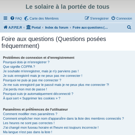
Le solaire à la portée de tous
FAQ
Carte des Membres
S’enregistrer
Connexion
R
A.P.P.E.R
Portal
Index du forum
Foire aux questions (Questions posées fréquemment)
e
Foire aux questions (Questions posées
c
fréquemment)
h
e
Problèmes de connexion et d’enregistrement
Pourquoi dois-je m’enregistrer ?
r
Que signifie COPPA ?
c
Je souhaite m’enregistrer, mais je n’y parviens pas !
Je suis enregistré mais je ne peux pas me connecter !
h
Pourquoi ne puis-je pas me connecter ?
Je me suis enregistré par le passé mais je ne peux plus me connecter ?!
e
J’ai perdu mon mot de passe !
r
Pourquoi suis-je automatiquement déconnecté ?
À quoi sert « Supprimer les cookies » ?
Paramètres et préférences de l’utilisateur
Comment modifier mes paramètres ?
Comment empêcher mon nom d’apparaître dans la liste des membres connectés ?
Les heures ne sont pas correctes !
J’ai changé mon fuseau horaire et l’heure est toujours incorrecte !
Ma langue n’est pas dans la liste !