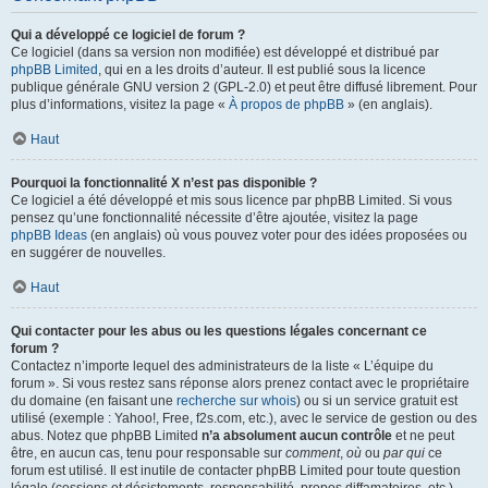
Qui a développé ce logiciel de forum ?
Ce logiciel (dans sa version non modifiée) est développé et distribué par
phpBB Limited
, qui en a les droits d’auteur. Il est publié sous la licence
publique générale GNU version 2 (GPL-2.0) et peut être diffusé librement. Pour
plus d’informations, visitez la page «
À propos de phpBB
» (en anglais).
Haut
Pourquoi la fonctionnalité X n’est pas disponible ?
Ce logiciel a été développé et mis sous licence par phpBB Limited. Si vous
pensez qu’une fonctionnalité nécessite d’être ajoutée, visitez la page
phpBB Ideas
(en anglais) où vous pouvez voter pour des idées proposées ou
en suggérer de nouvelles.
Haut
Qui contacter pour les abus ou les questions légales concernant ce
forum ?
Contactez n’importe lequel des administrateurs de la liste « L’équipe du
forum ». Si vous restez sans réponse alors prenez contact avec le propriétaire
du domaine (en faisant une
recherche sur whois
) ou si un service gratuit est
utilisé (exemple : Yahoo!, Free, f2s.com, etc.), avec le service de gestion ou des
abus. Notez que phpBB Limited
n’a absolument aucun contrôle
et ne peut
être, en aucun cas, tenu pour responsable sur
comment
,
où
ou
par qui
ce
forum est utilisé. Il est inutile de contacter phpBB Limited pour toute question