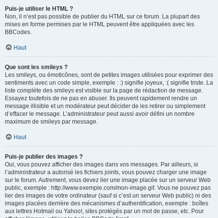
Puis-je utiliser le HTML ?
Non, il n’est pas possible de publier du HTML sur ce forum. La plupart des
mises en forme permises par le HTML peuvent être appliquées avec les
BBCodes.
Haut
Que sont les smileys ?
Les smileys, ou émoticônes, sont de petites images utilisées pour exprimer des
sentiments avec un code simple, exemple : :) signifie joyeux, :( signifie triste. La
liste complète des smileys est visible sur la page de rédaction de message.
Essayez toutefois de ne pas en abuser. Ils peuvent rapidement rendre un
message illisible et un modérateur peut décider de les retirer ou simplement
d’effacer le message. L’administrateur peut aussi avoir défini un nombre
maximum de smileys par message.
Haut
Puis-je publier des images ?
Oui, vous pouvez afficher des images dans vos messages. Par ailleurs, si
l’administrateur a autorisé les fichiers joints, vous pouvez charger une image
sur le forum. Autrement, vous devez lier une image placée sur un serveur Web
public, exemple : http://www.exemple.com/mon-image.gif. Vous ne pouvez pas
lier des images de votre ordinateur (sauf si c’est un serveur Web public) ni des
images placées derrière des mécanismes d’authentification, exemple : boîtes
aux lettres Hotmail ou Yahoo!, sites protégés par un mot de passe, etc. Pour