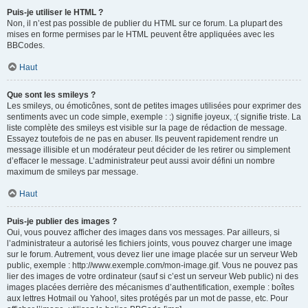
Puis-je utiliser le HTML ?
Non, il n’est pas possible de publier du HTML sur ce forum. La plupart des
mises en forme permises par le HTML peuvent être appliquées avec les
BBCodes.
Haut
Que sont les smileys ?
Les smileys, ou émoticônes, sont de petites images utilisées pour exprimer des
sentiments avec un code simple, exemple : :) signifie joyeux, :( signifie triste. La
liste complète des smileys est visible sur la page de rédaction de message.
Essayez toutefois de ne pas en abuser. Ils peuvent rapidement rendre un
message illisible et un modérateur peut décider de les retirer ou simplement
d’effacer le message. L’administrateur peut aussi avoir défini un nombre
maximum de smileys par message.
Haut
Puis-je publier des images ?
Oui, vous pouvez afficher des images dans vos messages. Par ailleurs, si
l’administrateur a autorisé les fichiers joints, vous pouvez charger une image
sur le forum. Autrement, vous devez lier une image placée sur un serveur Web
public, exemple : http://www.exemple.com/mon-image.gif. Vous ne pouvez pas
lier des images de votre ordinateur (sauf si c’est un serveur Web public) ni des
images placées derrière des mécanismes d’authentification, exemple : boîtes
aux lettres Hotmail ou Yahoo!, sites protégés par un mot de passe, etc. Pour