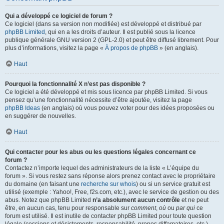
Qui a développé ce logiciel de forum ?
Ce logiciel (dans sa version non modifiée) est développé et distribué par
phpBB Limited
, qui en a les droits d’auteur. Il est publié sous la licence
publique générale GNU version 2 (GPL-2.0) et peut être diffusé librement. Pour
plus d’informations, visitez la page «
À propos de phpBB
» (en anglais).
Haut
Pourquoi la fonctionnalité X n’est pas disponible ?
Ce logiciel a été développé et mis sous licence par phpBB Limited. Si vous
pensez qu’une fonctionnalité nécessite d’être ajoutée, visitez la page
phpBB Ideas
(en anglais) où vous pouvez voter pour des idées proposées ou
en suggérer de nouvelles.
Haut
Qui contacter pour les abus ou les questions légales concernant ce
forum ?
Contactez n’importe lequel des administrateurs de la liste « L’équipe du
forum ». Si vous restez sans réponse alors prenez contact avec le propriétaire
du domaine (en faisant une
recherche sur whois
) ou si un service gratuit est
utilisé (exemple : Yahoo!, Free, f2s.com, etc.), avec le service de gestion ou des
abus. Notez que phpBB Limited
n’a absolument aucun contrôle
et ne peut
être, en aucun cas, tenu pour responsable sur
comment
,
où
ou
par qui
ce
forum est utilisé. Il est inutile de contacter phpBB Limited pour toute question