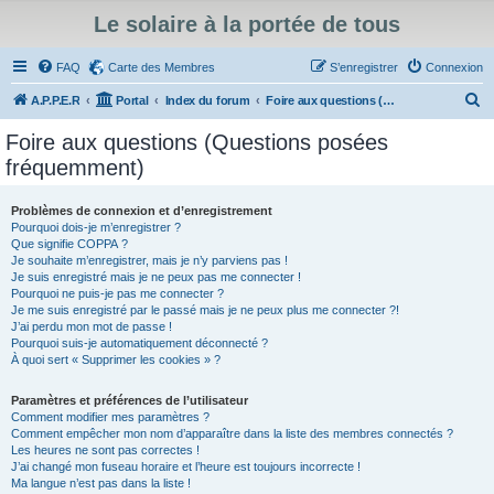
Le solaire à la portée de tous
FAQ
Carte des Membres
S’enregistrer
Connexion
R
A.P.P.E.R
Portal
Index du forum
Foire aux questions (Questions posées fréquemment)
e
Foire aux questions (Questions posées
c
fréquemment)
h
e
Problèmes de connexion et d’enregistrement
Pourquoi dois-je m’enregistrer ?
r
Que signifie COPPA ?
c
Je souhaite m’enregistrer, mais je n’y parviens pas !
Je suis enregistré mais je ne peux pas me connecter !
h
Pourquoi ne puis-je pas me connecter ?
Je me suis enregistré par le passé mais je ne peux plus me connecter ?!
e
J’ai perdu mon mot de passe !
r
Pourquoi suis-je automatiquement déconnecté ?
À quoi sert « Supprimer les cookies » ?
Paramètres et préférences de l’utilisateur
Comment modifier mes paramètres ?
Comment empêcher mon nom d’apparaître dans la liste des membres connectés ?
Les heures ne sont pas correctes !
J’ai changé mon fuseau horaire et l’heure est toujours incorrecte !
Ma langue n’est pas dans la liste !