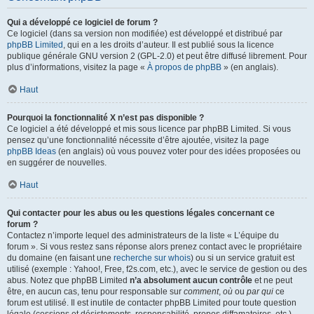
Qui a développé ce logiciel de forum ?
Ce logiciel (dans sa version non modifiée) est développé et distribué par
phpBB Limited
, qui en a les droits d’auteur. Il est publié sous la licence
publique générale GNU version 2 (GPL-2.0) et peut être diffusé librement. Pour
plus d’informations, visitez la page «
À propos de phpBB
» (en anglais).
Haut
Pourquoi la fonctionnalité X n’est pas disponible ?
Ce logiciel a été développé et mis sous licence par phpBB Limited. Si vous
pensez qu’une fonctionnalité nécessite d’être ajoutée, visitez la page
phpBB Ideas
(en anglais) où vous pouvez voter pour des idées proposées ou
en suggérer de nouvelles.
Haut
Qui contacter pour les abus ou les questions légales concernant ce
forum ?
Contactez n’importe lequel des administrateurs de la liste « L’équipe du
forum ». Si vous restez sans réponse alors prenez contact avec le propriétaire
du domaine (en faisant une
recherche sur whois
) ou si un service gratuit est
utilisé (exemple : Yahoo!, Free, f2s.com, etc.), avec le service de gestion ou des
abus. Notez que phpBB Limited
n’a absolument aucun contrôle
et ne peut
être, en aucun cas, tenu pour responsable sur
comment
,
où
ou
par qui
ce
forum est utilisé. Il est inutile de contacter phpBB Limited pour toute question