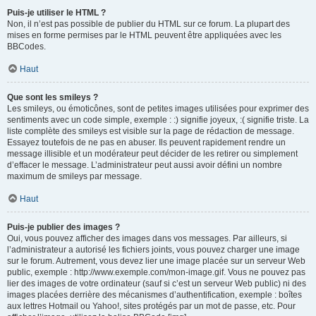
Puis-je utiliser le HTML ?
Non, il n’est pas possible de publier du HTML sur ce forum. La plupart des
mises en forme permises par le HTML peuvent être appliquées avec les
BBCodes.
Haut
Que sont les smileys ?
Les smileys, ou émoticônes, sont de petites images utilisées pour exprimer des
sentiments avec un code simple, exemple : :) signifie joyeux, :( signifie triste. La
liste complète des smileys est visible sur la page de rédaction de message.
Essayez toutefois de ne pas en abuser. Ils peuvent rapidement rendre un
message illisible et un modérateur peut décider de les retirer ou simplement
d’effacer le message. L’administrateur peut aussi avoir défini un nombre
maximum de smileys par message.
Haut
Puis-je publier des images ?
Oui, vous pouvez afficher des images dans vos messages. Par ailleurs, si
l’administrateur a autorisé les fichiers joints, vous pouvez charger une image
sur le forum. Autrement, vous devez lier une image placée sur un serveur Web
public, exemple : http://www.exemple.com/mon-image.gif. Vous ne pouvez pas
lier des images de votre ordinateur (sauf si c’est un serveur Web public) ni des
images placées derrière des mécanismes d’authentification, exemple : boîtes
aux lettres Hotmail ou Yahoo!, sites protégés par un mot de passe, etc. Pour