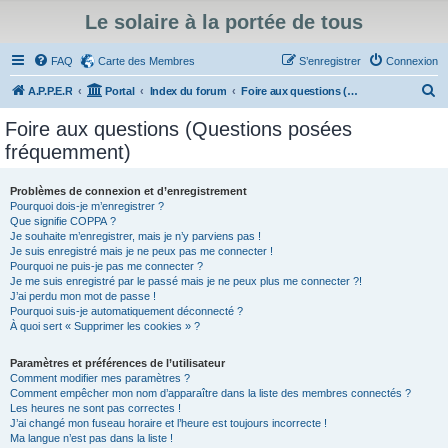
Le solaire à la portée de tous
FAQ
Carte des Membres
S’enregistrer
Connexion
R
A.P.P.E.R
Portal
Index du forum
Foire aux questions (Questions posées fréquemment)
e
Foire aux questions (Questions posées
c
fréquemment)
h
e
Problèmes de connexion et d’enregistrement
Pourquoi dois-je m’enregistrer ?
r
Que signifie COPPA ?
c
Je souhaite m’enregistrer, mais je n’y parviens pas !
Je suis enregistré mais je ne peux pas me connecter !
h
Pourquoi ne puis-je pas me connecter ?
Je me suis enregistré par le passé mais je ne peux plus me connecter ?!
e
J’ai perdu mon mot de passe !
r
Pourquoi suis-je automatiquement déconnecté ?
À quoi sert « Supprimer les cookies » ?
Paramètres et préférences de l’utilisateur
Comment modifier mes paramètres ?
Comment empêcher mon nom d’apparaître dans la liste des membres connectés ?
Les heures ne sont pas correctes !
J’ai changé mon fuseau horaire et l’heure est toujours incorrecte !
Ma langue n’est pas dans la liste !