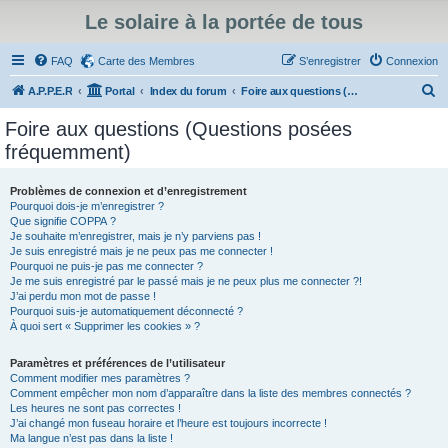
Le solaire à la portée de tous
FAQ
Carte des Membres
S’enregistrer
Connexion
R
A.P.P.E.R
Portal
Index du forum
Foire aux questions (Questions posées fréquemment)
e
Foire aux questions (Questions posées
c
fréquemment)
h
e
Problèmes de connexion et d’enregistrement
Pourquoi dois-je m’enregistrer ?
r
Que signifie COPPA ?
c
Je souhaite m’enregistrer, mais je n’y parviens pas !
Je suis enregistré mais je ne peux pas me connecter !
h
Pourquoi ne puis-je pas me connecter ?
Je me suis enregistré par le passé mais je ne peux plus me connecter ?!
e
J’ai perdu mon mot de passe !
r
Pourquoi suis-je automatiquement déconnecté ?
À quoi sert « Supprimer les cookies » ?
Paramètres et préférences de l’utilisateur
Comment modifier mes paramètres ?
Comment empêcher mon nom d’apparaître dans la liste des membres connectés ?
Les heures ne sont pas correctes !
J’ai changé mon fuseau horaire et l’heure est toujours incorrecte !
Ma langue n’est pas dans la liste !