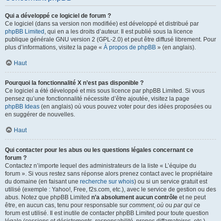
Qui a développé ce logiciel de forum ?
Ce logiciel (dans sa version non modifiée) est développé et distribué par
phpBB Limited
, qui en a les droits d’auteur. Il est publié sous la licence
publique générale GNU version 2 (GPL-2.0) et peut être diffusé librement. Pour
plus d’informations, visitez la page «
À propos de phpBB
» (en anglais).
Haut
Pourquoi la fonctionnalité X n’est pas disponible ?
Ce logiciel a été développé et mis sous licence par phpBB Limited. Si vous
pensez qu’une fonctionnalité nécessite d’être ajoutée, visitez la page
phpBB Ideas
(en anglais) où vous pouvez voter pour des idées proposées ou
en suggérer de nouvelles.
Haut
Qui contacter pour les abus ou les questions légales concernant ce
forum ?
Contactez n’importe lequel des administrateurs de la liste « L’équipe du
forum ». Si vous restez sans réponse alors prenez contact avec le propriétaire
du domaine (en faisant une
recherche sur whois
) ou si un service gratuit est
utilisé (exemple : Yahoo!, Free, f2s.com, etc.), avec le service de gestion ou des
abus. Notez que phpBB Limited
n’a absolument aucun contrôle
et ne peut
être, en aucun cas, tenu pour responsable sur
comment
,
où
ou
par qui
ce
forum est utilisé. Il est inutile de contacter phpBB Limited pour toute question