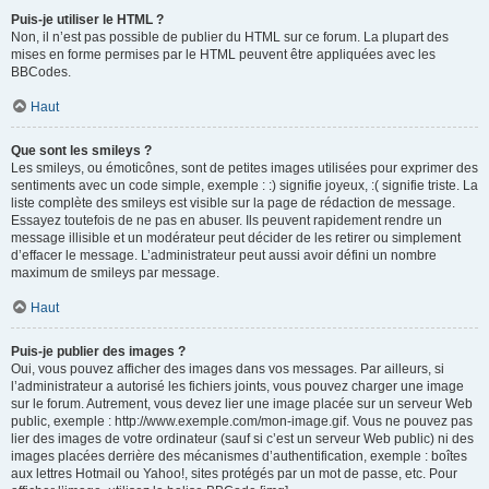
Puis-je utiliser le HTML ?
Non, il n’est pas possible de publier du HTML sur ce forum. La plupart des
mises en forme permises par le HTML peuvent être appliquées avec les
BBCodes.
Haut
Que sont les smileys ?
Les smileys, ou émoticônes, sont de petites images utilisées pour exprimer des
sentiments avec un code simple, exemple : :) signifie joyeux, :( signifie triste. La
liste complète des smileys est visible sur la page de rédaction de message.
Essayez toutefois de ne pas en abuser. Ils peuvent rapidement rendre un
message illisible et un modérateur peut décider de les retirer ou simplement
d’effacer le message. L’administrateur peut aussi avoir défini un nombre
maximum de smileys par message.
Haut
Puis-je publier des images ?
Oui, vous pouvez afficher des images dans vos messages. Par ailleurs, si
l’administrateur a autorisé les fichiers joints, vous pouvez charger une image
sur le forum. Autrement, vous devez lier une image placée sur un serveur Web
public, exemple : http://www.exemple.com/mon-image.gif. Vous ne pouvez pas
lier des images de votre ordinateur (sauf si c’est un serveur Web public) ni des
images placées derrière des mécanismes d’authentification, exemple : boîtes
aux lettres Hotmail ou Yahoo!, sites protégés par un mot de passe, etc. Pour