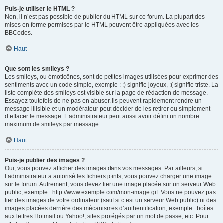
Puis-je utiliser le HTML ?
Non, il n’est pas possible de publier du HTML sur ce forum. La plupart des
mises en forme permises par le HTML peuvent être appliquées avec les
BBCodes.
Haut
Que sont les smileys ?
Les smileys, ou émoticônes, sont de petites images utilisées pour exprimer des
sentiments avec un code simple, exemple : :) signifie joyeux, :( signifie triste. La
liste complète des smileys est visible sur la page de rédaction de message.
Essayez toutefois de ne pas en abuser. Ils peuvent rapidement rendre un
message illisible et un modérateur peut décider de les retirer ou simplement
d’effacer le message. L’administrateur peut aussi avoir défini un nombre
maximum de smileys par message.
Haut
Puis-je publier des images ?
Oui, vous pouvez afficher des images dans vos messages. Par ailleurs, si
l’administrateur a autorisé les fichiers joints, vous pouvez charger une image
sur le forum. Autrement, vous devez lier une image placée sur un serveur Web
public, exemple : http://www.exemple.com/mon-image.gif. Vous ne pouvez pas
lier des images de votre ordinateur (sauf si c’est un serveur Web public) ni des
images placées derrière des mécanismes d’authentification, exemple : boîtes
aux lettres Hotmail ou Yahoo!, sites protégés par un mot de passe, etc. Pour