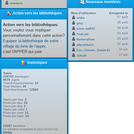
Nouveaux membres
monteric
Action vers les bibliothèques
Nom d’utilisateur
Enregistré le
07 août
Iekika
05 août
grivy
Action vers les bibliothèques:
04 août
brave.owl652
Vous voulez vous impliquer
04 août
AnaLyss
personnellement dans cette action?
03 août
RamonaPate
Equipez la bibliothèque de votre
02 août
allanvelasco
village du livre de l'apper,
31 juil.
Eau_Chaude_Solaire31
c'est l'APPER qui paie
27 juil.
JuliusH
Statistiques
Totals
138701
messages
9876
sujets
Total Announcements:
10
Total Stickies:
36
Total Attachments:
12563
Topics per day:
2
Posts per day:
33
Users per day:
2
Topics per user:
1
Posts per user:
13
Posts per topic:
14
10567
membres
Le membre enregistré le plus récent est
Iekika
.