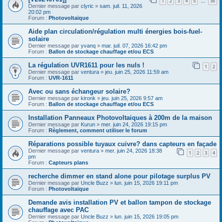
1
2
3
4
5
36
…
Dernier message par
clyric
»
sam. juil. 11, 2026
20:02 pm
Forum :
Photovoltaïque
Aide plan circulation/régulation multi énergies bois-fuel-
solaire
Dernier message par
yvanq
»
mar. juil. 07, 2026 16:42 pm
Forum :
Ballon de stockage chauffage et/ou ECS
La régulation UVR1611 pour les nuls !
1
2
Dernier message par
ventura
»
jeu. juin 25, 2026 11:59 am
Forum :
UVR-1611
Avec ou sans échangeur solaire?
Dernier message par
kironk
»
jeu. juin 25, 2026 9:57 am
Forum :
Ballon de stockage chauffage et/ou ECS
Installation Panneaux Photovoltaiques à 200m de la maison
Dernier message par
Kurun
»
mer. juin 24, 2026 19:15 pm
Forum :
Règlement, comment utiliser le forum
Réparations possible tuyaux cuivre? dans capteurs en façade
Dernier message par
ventura
»
mer. juin 24, 2026 18:38
1
2
3
4
pm
Forum :
Capteurs plans
recherche dimmer en stand alone pour pilotage surplus PV
Dernier message par
Uncle Buzz
»
lun. juin 15, 2026 19:11 pm
Forum :
Photovoltaïque
Demande avis installation PV et ballon tampon de stockage
chauffage avec PAC
Dernier message par
Uncle Buzz
»
lun. juin 15, 2026 19:05 pm