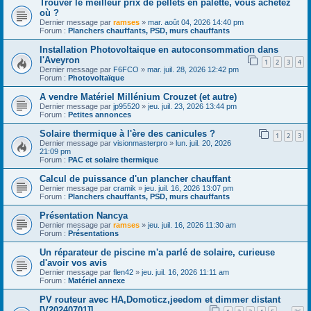
Trouver le meilleur prix de pellets en palette, vous achetez
où ?
Dernier message par
ramses
»
mar. août 04, 2026 14:40 pm
Forum :
Planchers chauffants, PSD, murs chauffants
Installation Photovoltaique en autoconsommation dans
l'Aveyron
1
2
3
4
Dernier message par
F6FCO
»
mar. juil. 28, 2026 12:42 pm
Forum :
Photovoltaïque
A vendre Matériel Millénium Crouzet (et autre)
Dernier message par
jp95520
»
jeu. juil. 23, 2026 13:44 pm
Forum :
Petites annonces
Solaire thermique à l'ère des canicules ?
1
2
3
Dernier message par
visionmasterpro
»
lun. juil. 20, 2026
21:09 pm
Forum :
PAC et solaire thermique
Calcul de puissance d'un plancher chauffant
Dernier message par
cramik
»
jeu. juil. 16, 2026 13:07 pm
Forum :
Planchers chauffants, PSD, murs chauffants
Présentation Nancya
Dernier message par
ramses
»
jeu. juil. 16, 2026 11:30 am
Forum :
Présentations
Un réparateur de piscine m'a parlé de solaire, curieuse
d'avoir vos avis
Dernier message par
flen42
»
jeu. juil. 16, 2026 11:11 am
Forum :
Matériel annexe
PV routeur avec HA,Domoticz,jeedom et dimmer distant
[V20240701]]