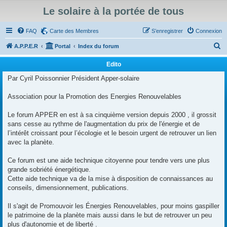
Le solaire à la portée de tous
FAQ
Carte des Membres
S’enregistrer
Connexion
R
A.P.P.E.R
Portal
Index du forum
e
Edito
c
Par Cyril Poissonnier Président Apper-solaire
h
e
Association pour la Promotion des Energies Renouvelables
r
Le forum APPER en est à sa cinquième version depuis 2000 , il grossit
c
sans cesse au rythme de l'augmentation du prix de l'énergie et de
h
l’intérêt croissant pour l’écologie et le besoin urgent de retrouver un lien
avec la planète.
e
r
Ce forum est une aide technique citoyenne pour tendre vers une plus
grande sobriété énergétique.
Cette aide technique va de la mise à disposition de connaissances au
conseils, dimensionnement, publications.
Il s'agit de Promouvoir les Énergies Renouvelables, pour moins gaspiller
le patrimoine de la planète mais aussi dans le but de retrouver un peu
plus d'autonomie et de liberté .