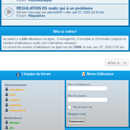
Forum :
Photovoltaïque
REGULATION DS matic qui à un probleme
Dernier message par
pierre6594
»
dim. juin 07, 2026 10:34 am
Forum :
Régulation
Who is online?
Au total il y a
226
utilisateurs en ligne : 2 enregistrés, 0 invisible et 224 invités (d’après le
nombre d’utilisateurs actifs ces 5 dernières minutes)
Le record du nombre d’utilisateurs en ligne est de
13099
, le mar. avr. 07, 2026 5:33 am
Aller à
L’équipe du forum
Menu Utilisateur
Nom d’utilisateur :
Administrateurs
ametpierre
fred
Mot de passe :
ramses
valtrede
Remember me
xvincent71
Register now!
Modérateurs
Balajol
j2c