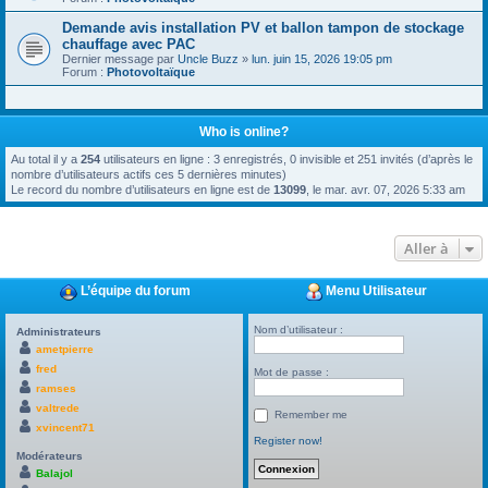
Demande avis installation PV et ballon tampon de stockage
chauffage avec PAC
Dernier message par
Uncle Buzz
»
lun. juin 15, 2026 19:05 pm
Forum :
Photovoltaïque
Who is online?
Au total il y a
254
utilisateurs en ligne : 3 enregistrés, 0 invisible et 251 invités (d’après le
nombre d’utilisateurs actifs ces 5 dernières minutes)
Le record du nombre d’utilisateurs en ligne est de
13099
, le mar. avr. 07, 2026 5:33 am
Aller à
L’équipe du forum
Menu Utilisateur
Nom d’utilisateur :
Administrateurs
ametpierre
fred
Mot de passe :
ramses
valtrede
Remember me
xvincent71
Register now!
Modérateurs
Balajol