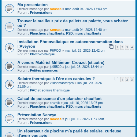
Ma presentation
Dernier message par
ramses
»
mar. août 04, 2026 17:03 pm
Forum :
Présentations
Trouver le meilleur prix de pellets en palette, vous achetez
où ?
Dernier message par
ramses
»
mar. août 04, 2026 14:40 pm
Forum :
Planchers chauffants, PSD, murs chauffants
Installation Photovoltaique en autoconsommation dans
l'Aveyron
1
2
3
4
Dernier message par
F6FCO
»
mar. juil. 28, 2026 12:42 pm
Forum :
Photovoltaïque
A vendre Matériel Millénium Crouzet (et autre)
Dernier message par
jp95520
»
jeu. juil. 23, 2026 13:44 pm
Forum :
Petites annonces
Solaire thermique à l'ère des canicules ?
1
2
3
Dernier message par
visionmasterpro
»
lun. juil. 20, 2026
21:09 pm
Forum :
PAC et solaire thermique
Calcul de puissance d'un plancher chauffant
Dernier message par
cramik
»
jeu. juil. 16, 2026 13:07 pm
Forum :
Planchers chauffants, PSD, murs chauffants
Présentation Nancya
Dernier message par
ramses
»
jeu. juil. 16, 2026 11:30 am
Forum :
Présentations
Un réparateur de piscine m'a parlé de solaire, curieuse
d'avoir vos avis