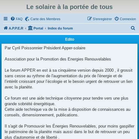
Le solaire à la portée de tous
FAQ
Carte des Membres
S’enregistrer
Connexion
R
A.P.P.E.R
Portal
Index du forum
e
Edito
c
Par Cyril Poissonnier Président Apper-solaire
h
e
Association pour la Promotion des Energies Renouvelables
r
Le forum APPER en est à sa cinquième version depuis 2000 , il grossit
c
sans cesse au rythme de l'augmentation du prix de l'énergie et de
h
l’intérêt croissant pour l’écologie et le besoin urgent de retrouver un lien
avec la planète.
e
r
Ce forum est une aide technique citoyenne pour tendre vers une plus
grande sobriété énergétique.
Cette aide technique va de la mise à disposition de connaissances au
conseils, dimensionnement, publications.
Il s'agit de Promouvoir les Énergies Renouvelables, pour moins gaspiller
le patrimoine de la planète mais aussi dans le but de retrouver un peu
plus d'autonomie et de liberté .