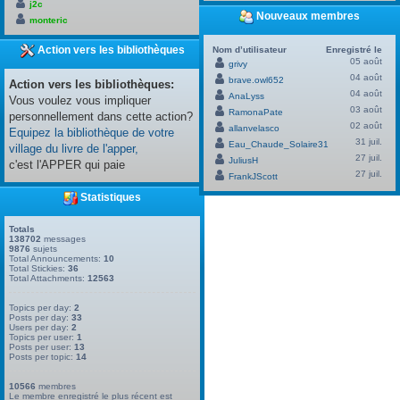
j2c
Nouveaux membres
monteric
Action vers les bibliothèques
Nom d’utilisateur
Enregistré le
05 août
grivy
04 août
brave.owl652
Action vers les bibliothèques:
04 août
AnaLyss
Vous voulez vous impliquer
03 août
RamonaPate
personnellement dans cette action?
02 août
allanvelasco
Equipez la bibliothèque de votre
31 juil.
Eau_Chaude_Solaire31
village du livre de l'apper,
27 juil.
JuliusH
c'est l'APPER qui paie
27 juil.
FrankJScott
Statistiques
Totals
138702
messages
9876
sujets
Total Announcements:
10
Total Stickies:
36
Total Attachments:
12563
Topics per day:
2
Posts per day:
33
Users per day:
2
Topics per user:
1
Posts per user:
13
Posts per topic:
14
10566
membres
Le membre enregistré le plus récent est