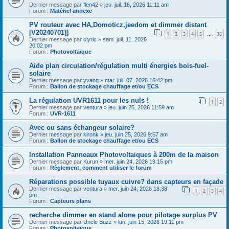
Dernier message par
flen42
»
jeu. juil. 16, 2026 11:11 am
Forum :
Matériel annexe
PV routeur avec HA,Domoticz,jeedom et dimmer distant
[V20240701]]
1
2
3
4
5
36
…
Dernier message par
clyric
»
sam. juil. 11, 2026
20:02 pm
Forum :
Photovoltaïque
Aide plan circulation/régulation multi énergies bois-fuel-
solaire
Dernier message par
yvanq
»
mar. juil. 07, 2026 16:42 pm
Forum :
Ballon de stockage chauffage et/ou ECS
La régulation UVR1611 pour les nuls !
1
2
Dernier message par
ventura
»
jeu. juin 25, 2026 11:59 am
Forum :
UVR-1611
Avec ou sans échangeur solaire?
Dernier message par
kironk
»
jeu. juin 25, 2026 9:57 am
Forum :
Ballon de stockage chauffage et/ou ECS
Installation Panneaux Photovoltaiques à 200m de la maison
Dernier message par
Kurun
»
mer. juin 24, 2026 19:15 pm
Forum :
Règlement, comment utiliser le forum
Réparations possible tuyaux cuivre? dans capteurs en façade
Dernier message par
ventura
»
mer. juin 24, 2026 18:38
1
2
3
4
pm
Forum :
Capteurs plans
recherche dimmer en stand alone pour pilotage surplus PV
Dernier message par
Uncle Buzz
»
lun. juin 15, 2026 19:11 pm
Forum :
Photovoltaïque