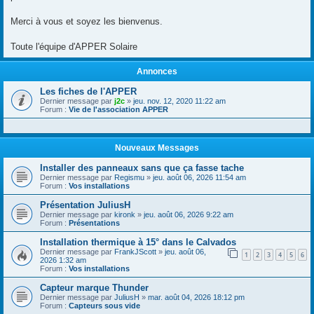
Merci à vous et soyez les bienvenus.
Toute l'équipe d'APPER Solaire
Annonces
Les fiches de l'APPER
Dernier message par
j2c
»
jeu. nov. 12, 2020 11:22 am
Forum :
Vie de l'association APPER
Nouveaux Messages
Installer des panneaux sans que ça fasse tache
Dernier message par
Regismu
»
jeu. août 06, 2026 11:54 am
Forum :
Vos installations
Présentation JuliusH
Dernier message par
kironk
»
jeu. août 06, 2026 9:22 am
Forum :
Présentations
Installation thermique à 15° dans le Calvados
Dernier message par
FrankJScott
»
jeu. août 06,
1
2
3
4
5
6
2026 1:32 am
Forum :
Vos installations
Capteur marque Thunder
Dernier message par
JuliusH
»
mar. août 04, 2026 18:12 pm
Forum :
Capteurs sous vide