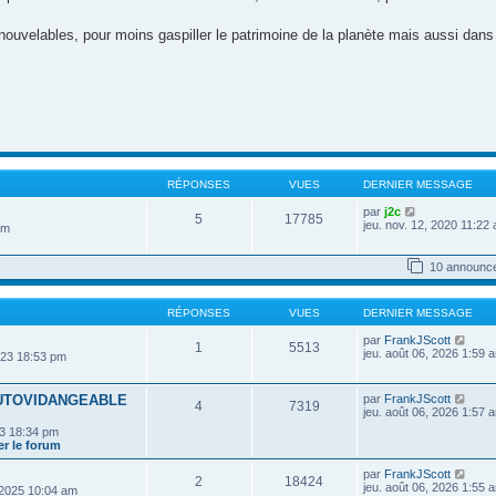
nouvelables, pour moins gaspiller le patrimoine de la planète mais aussi dans 
RÉPONSES
VUES
DERNIER MESSAGE
V
par
j2c
5
17785
o
jeu. nov. 12, 2020 11:22
pm
i
r
l
10 announc
e
d
e
RÉPONSES
VUES
DERNIER MESSAGE
r
n
V
par
FrankJScott
i
1
5513
o
jeu. août 06, 2026 1:59 
2023 18:53 pm
e
i
r
r
m
l
e
V
AUTOVIDANGEABLE
par
FrankJScott
4
7319
e
s
o
jeu. août 06, 2026 1:57 
d
s
i
23 18:34 pm
e
a
r
r le forum
r
g
l
n
e
e
i
V
par
FrankJScott
d
2
18424
e
o
jeu. août 06, 2026 1:55 
 2025 10:04 am
e