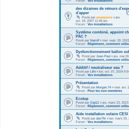
Forum :
Vos installations
des dizaines de retours d'expé
d'apper
Posté par
ametpierre
» jeu.
oct. 18, 2007 11:48 am
Forum :
Vos installations
Système combiné, appoint ch
PAC ?
Posté par
Nairolf
» mer. sept. 28, 202
Forum :
Règlement, comment utilise
Dysfonctionnement ballon sol
Posté par
Jean-Paul
» jeu. mai 2
Forum :
Règlement, comment utilise
Additif / neutraliseur eau ?
Posté par
Lithi
» lun. oct. 07, 2024 9:
Forum :
Vos installations
Présentation
Posté par
Morgan.74
» mar. avr. 
Forum :
Pour les non-membres
Ecotop
Posté par
Gigi12
» jeu. mars 23, 2023
Forum :
Règlement, comment utilise
Aide installation solaire CESI
Posté par
dav76r
» lun. mars 03,
Forum :
Vos installations