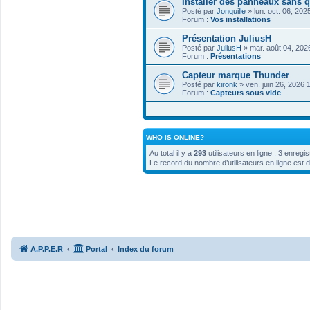
Installer des panneaux sans q
Posté par
Jonquille
» lun. oct. 06, 20
Forum :
Vos installations
Présentation JuliusH
Posté par
JuliusH
» mar. août 04, 202
Forum :
Présentations
Capteur marque Thunder
Posté par
kironk
» ven. juin 26, 2026 
Forum :
Capteurs sous vide
WHO IS ONLINE?
Au total il y a
293
utilisateurs en ligne : 3 enregi
Le record du nombre d’utilisateurs en ligne est 
A.P.P.E.R
Portal
Index du forum