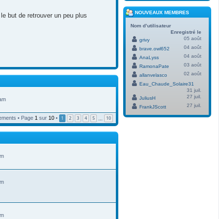
NOUVEAUX MEMBRES
le but de retrouver un peu plus
Nom d’utilisateur
Enregistré le
05 août
grivy
04 août
brave.owl652
04 août
AnaLyss
03 août
RamonaPate
02 août
allanvelasco
Eau_Chaude_Solaire31
31 juil.
27 juil.
JuliusH
 am
27 juil.
FrankJScott
ements • Page
1
sur
10
•
1
2
3
4
5
10
…
am
am
am