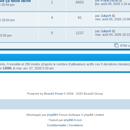
g
n
V
ue ça fasse tache
par
FrankJScott
e
e
1
6602
e
i
o
jeu. août 06, 2026 1:16 
25 20:44 pm
s
d
e
i
s
e
r
r
a
r
m
l
V
g
n
par
JuliusH
4
91
e
e
o
e
i
mer. août 05, 2026 13:0
6 18:04 pm
s
d
i
e
s
e
r
r
a
r
l
m
V
par
JuliusH
g
n
5
1237
e
e
o
mar. août 04, 2026 18:1
e
i
15:59 pm
d
s
i
e
e
s
r
r
r
a
l
m
9766 s
n
g
e
e
i
e
d
s
e
e
s
r
r
a
m
n
g
strés, 0 invisible et 290 invités (d’après le nombre d’utilisateurs actifs ces 5 dernières minutes)
e
i
e
s
de
13099
, le mar. avr. 07, 2026 5:33 am
e
s
r
a
m
g
e
e
s
s
a
g
Powered by
Board3 Portal
© 2009 - 2020 Board3 Group
e
Développé par
phpBB
® Forum Software © phpBB Limited
Traduit par
phpBB-fr.com
Confidentialité
|
Conditions