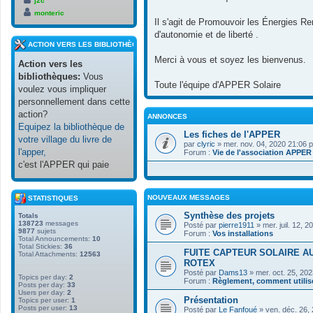
j2c
monteric
Il s'agit de Promouvoir les Énergies Re
d'autonomie et de liberté .
ACTION VERS LES BIBLIOTHÈQUES
Merci à vous et soyez les bienvenus.
Action vers les
bibliothèques:
Vous
Toute l'équipe d'APPER Solaire
voulez vous impliquer
personnellement dans cette
action?
ANNONCES
Equipez la bibliothèque de
Les fiches de l'APPER
votre village du livre de
par
clyric
» mer. nov. 04, 2020 21:06 
l'apper,
Forum :
Vie de l'association APPER
c'est l'APPER qui paie
NOUVEAUX MESSAGES
STATISTIQUES
Synthèse des projets
Totals
138723
messages
Posté par
pierre1911
» mer. juil. 12, 
9877
sujets
Forum :
Vos installations
Total Announcements:
10
Total Stickies:
36
FUITE CAPTEUR SOLAIRE 
Total Attachments:
12563
ROTEX
Posté par
Dams13
» mer. oct. 25, 20
Topics per day:
2
Forum :
Règlement, comment utilise
Posts per day:
33
Users per day:
2
Présentation
Topics per user:
1
Posts per user:
13
Posté par
Le Fanfoué
» ven. déc. 26,