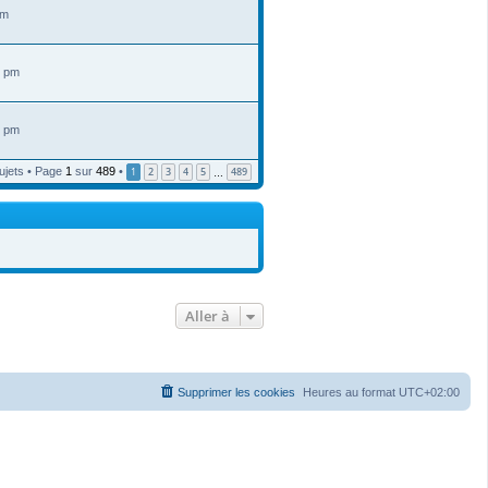
am
9 pm
2 pm
ujets • Page
1
sur
489
•
1
2
3
4
5
489
…
Aller à
Supprimer les cookies
Heures au format
UTC+02:00