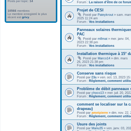
Posts per topic:
14
Forum :
La raison d'être de ce foru
Projet de CESI
10566
membres
Le membre enregistré le plus
Posté par
Pateykrout
» sam. mars
récent est
grivy
.
2025 11:24 am
Forum :
Vos installations
Panneaux solaires thermiques
PAC
Posté par
m8mat
» mer. janv. 04,
2023 22:38 pm
Forum :
Vos installations
Installation thermique à 15° 
Posté par
Marco14
» dim. mars
26, 2023 21:38 pm
Forum :
Vos installations
Conserve sans risque
Posté par
Ella
» ven. oct. 13, 2023 15
Forum :
Règlement, comment utilise
Problème de débit panneaux s
Posté par
choco13
» mer. juil. 20, 20
Forum :
Règlement, comment utilise
comment se localiser sur la c
drapeau)
Posté par
ametpierre
» dim. nov. 22,
Forum :
Règlement, comment utilise
Usure des joints
Posté par
Manu35
» ven. janv. 03, 20