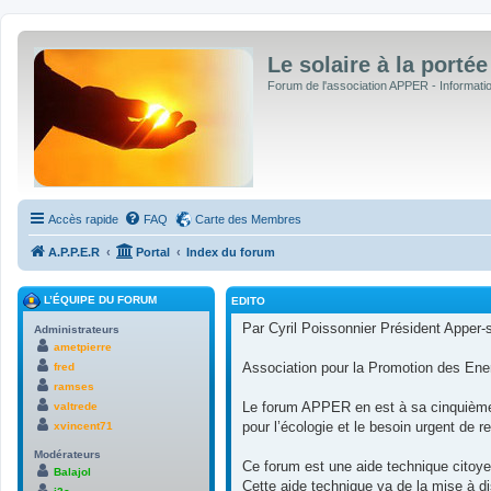
Le solaire à la portée
Forum de l'association APPER - Informations
Accès rapide
FAQ
Carte des Membres
A.P.P.E.R
Portal
Index du forum
L’ÉQUIPE DU FORUM
EDITO
Par Cyril Poissonnier Président Apper-s
Administrateurs
ametpierre
Association pour la Promotion des Ene
fred
ramses
Le forum APPER en est à sa cinquième ve
valtrede
pour l’écologie et le besoin urgent de r
xvincent71
Modérateurs
Ce forum est une aide technique citoye
Balajol
Cette aide technique va de la mise à d