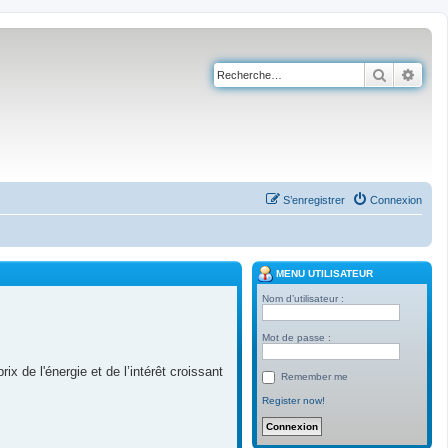
Recherch
Rech
S’enregistrer
Connexion
MENU UTILISATEUR
Nom d’utilisateur :
Mot de passe :
 de l'énergie et de l’intérêt croissant
Remember me
Register now!