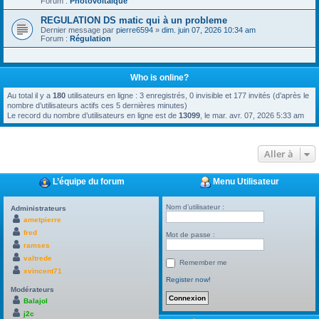
Forum :
Photovoltaïque
REGULATION DS matic qui à un probleme
Dernier message par
pierre6594
»
dim. juin 07, 2026 10:34 am
Forum :
Régulation
Who is online?
Au total il y a
180
utilisateurs en ligne : 3 enregistrés, 0 invisible et 177 invités (d’après le
nombre d’utilisateurs actifs ces 5 dernières minutes)
Le record du nombre d’utilisateurs en ligne est de
13099
, le mar. avr. 07, 2026 5:33 am
Aller à
L’équipe du forum
Menu Utilisateur
Nom d’utilisateur :
Administrateurs
ametpierre
fred
Mot de passe :
ramses
valtrede
Remember me
xvincent71
Register now!
Modérateurs
Balajol
j2c