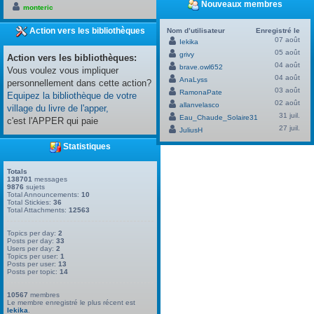
Nouveaux membres
monteric
Action vers les bibliothèques
Nom d’utilisateur
Enregistré le
07 août
Iekika
05 août
grivy
Action vers les bibliothèques:
04 août
brave.owl652
Vous voulez vous impliquer
04 août
AnaLyss
personnellement dans cette action?
03 août
RamonaPate
Equipez la bibliothèque de votre
02 août
allanvelasco
village du livre de l'apper,
31 juil.
Eau_Chaude_Solaire31
c'est l'APPER qui paie
27 juil.
JuliusH
Statistiques
Totals
138701
messages
9876
sujets
Total Announcements:
10
Total Stickies:
36
Total Attachments:
12563
Topics per day:
2
Posts per day:
33
Users per day:
2
Topics per user:
1
Posts per user:
13
Posts per topic:
14
10567
membres
Le membre enregistré le plus récent est
Iekika
.