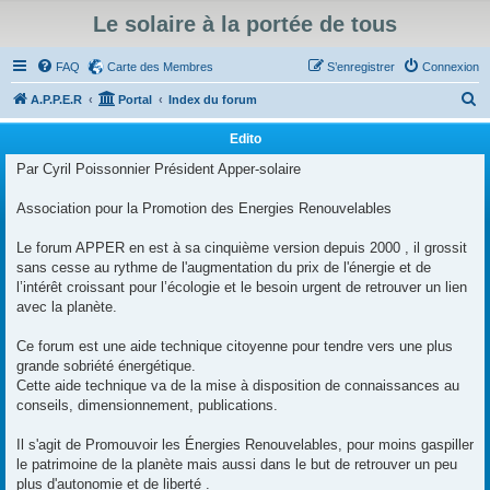
Le solaire à la portée de tous
FAQ
Carte des Membres
S’enregistrer
Connexion
R
A.P.P.E.R
Portal
Index du forum
e
Edito
c
Par Cyril Poissonnier Président Apper-solaire
h
e
Association pour la Promotion des Energies Renouvelables
r
Le forum APPER en est à sa cinquième version depuis 2000 , il grossit
c
sans cesse au rythme de l'augmentation du prix de l'énergie et de
h
l’intérêt croissant pour l’écologie et le besoin urgent de retrouver un lien
avec la planète.
e
r
Ce forum est une aide technique citoyenne pour tendre vers une plus
grande sobriété énergétique.
Cette aide technique va de la mise à disposition de connaissances au
conseils, dimensionnement, publications.
Il s'agit de Promouvoir les Énergies Renouvelables, pour moins gaspiller
le patrimoine de la planète mais aussi dans le but de retrouver un peu
plus d'autonomie et de liberté .