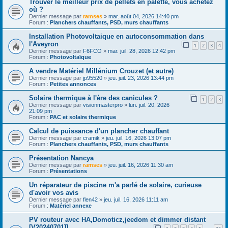
Trouver le meilleur prix de pellets en palette, vous achetez
où ?
Dernier message par
ramses
»
mar. août 04, 2026 14:40 pm
Forum :
Planchers chauffants, PSD, murs chauffants
Installation Photovoltaique en autoconsommation dans
l'Aveyron
1
2
3
4
Dernier message par
F6FCO
»
mar. juil. 28, 2026 12:42 pm
Forum :
Photovoltaïque
A vendre Matériel Millénium Crouzet (et autre)
Dernier message par
jp95520
»
jeu. juil. 23, 2026 13:44 pm
Forum :
Petites annonces
Solaire thermique à l'ère des canicules ?
1
2
3
Dernier message par
visionmasterpro
»
lun. juil. 20, 2026
21:09 pm
Forum :
PAC et solaire thermique
Calcul de puissance d'un plancher chauffant
Dernier message par
cramik
»
jeu. juil. 16, 2026 13:07 pm
Forum :
Planchers chauffants, PSD, murs chauffants
Présentation Nancya
Dernier message par
ramses
»
jeu. juil. 16, 2026 11:30 am
Forum :
Présentations
Un réparateur de piscine m'a parlé de solaire, curieuse
d'avoir vos avis
Dernier message par
flen42
»
jeu. juil. 16, 2026 11:11 am
Forum :
Matériel annexe
PV routeur avec HA,Domoticz,jeedom et dimmer distant
[V20240701]]