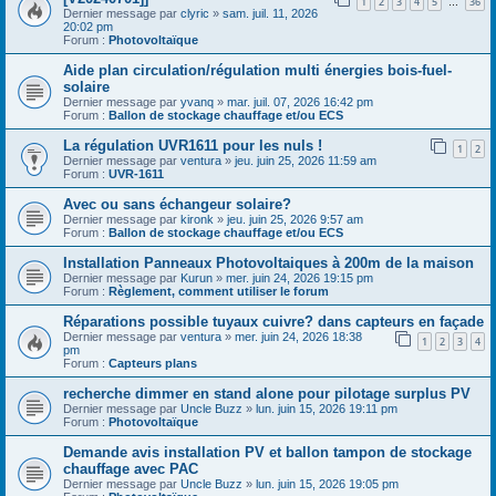
1
2
3
4
5
36
…
Dernier message par
clyric
»
sam. juil. 11, 2026
20:02 pm
Forum :
Photovoltaïque
Aide plan circulation/régulation multi énergies bois-fuel-
solaire
Dernier message par
yvanq
»
mar. juil. 07, 2026 16:42 pm
Forum :
Ballon de stockage chauffage et/ou ECS
La régulation UVR1611 pour les nuls !
1
2
Dernier message par
ventura
»
jeu. juin 25, 2026 11:59 am
Forum :
UVR-1611
Avec ou sans échangeur solaire?
Dernier message par
kironk
»
jeu. juin 25, 2026 9:57 am
Forum :
Ballon de stockage chauffage et/ou ECS
Installation Panneaux Photovoltaiques à 200m de la maison
Dernier message par
Kurun
»
mer. juin 24, 2026 19:15 pm
Forum :
Règlement, comment utiliser le forum
Réparations possible tuyaux cuivre? dans capteurs en façade
Dernier message par
ventura
»
mer. juin 24, 2026 18:38
1
2
3
4
pm
Forum :
Capteurs plans
recherche dimmer en stand alone pour pilotage surplus PV
Dernier message par
Uncle Buzz
»
lun. juin 15, 2026 19:11 pm
Forum :
Photovoltaïque
Demande avis installation PV et ballon tampon de stockage
chauffage avec PAC
Dernier message par
Uncle Buzz
»
lun. juin 15, 2026 19:05 pm