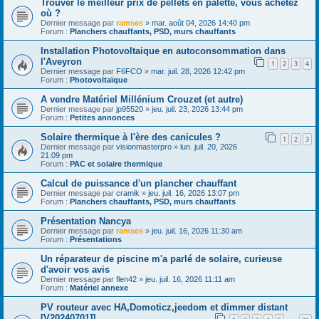
Trouver le meilleur prix de pellets en palette, vous achetez
où ?
Dernier message par
ramses
»
mar. août 04, 2026 14:40 pm
Forum :
Planchers chauffants, PSD, murs chauffants
Installation Photovoltaique en autoconsommation dans
l'Aveyron
1
2
3
4
Dernier message par
F6FCO
»
mar. juil. 28, 2026 12:42 pm
Forum :
Photovoltaïque
A vendre Matériel Millénium Crouzet (et autre)
Dernier message par
jp95520
»
jeu. juil. 23, 2026 13:44 pm
Forum :
Petites annonces
Solaire thermique à l'ère des canicules ?
1
2
3
Dernier message par
visionmasterpro
»
lun. juil. 20, 2026
21:09 pm
Forum :
PAC et solaire thermique
Calcul de puissance d'un plancher chauffant
Dernier message par
cramik
»
jeu. juil. 16, 2026 13:07 pm
Forum :
Planchers chauffants, PSD, murs chauffants
Présentation Nancya
Dernier message par
ramses
»
jeu. juil. 16, 2026 11:30 am
Forum :
Présentations
Un réparateur de piscine m'a parlé de solaire, curieuse
d'avoir vos avis
Dernier message par
flen42
»
jeu. juil. 16, 2026 11:11 am
Forum :
Matériel annexe
PV routeur avec HA,Domoticz,jeedom et dimmer distant
[V20240701]]