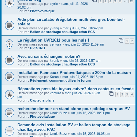
1
2
3
4
5
36
…
Dernier message par
clyric
»
sam. juil. 11, 2026
20:02 pm
Forum :
Photovoltaïque
Aide plan circulation/régulation multi énergies bois-fuel-
solaire
Dernier message par
yvanq
»
mar. juil. 07, 2026 16:42 pm
Forum :
Ballon de stockage chauffage et/ou ECS
La régulation UVR1611 pour les nuls !
1
2
Dernier message par
ventura
»
jeu. juin 25, 2026 11:59 am
Forum :
UVR-1611
Avec ou sans échangeur solaire?
Dernier message par
kironk
»
jeu. juin 25, 2026 9:57 am
Forum :
Ballon de stockage chauffage et/ou ECS
Installation Panneaux Photovoltaiques à 200m de la maison
Dernier message par
Kurun
»
mer. juin 24, 2026 19:15 pm
Forum :
Règlement, comment utiliser le forum
Réparations possible tuyaux cuivre? dans capteurs en façade
Dernier message par
ventura
»
mer. juin 24, 2026 18:38
1
2
3
4
pm
Forum :
Capteurs plans
recherche dimmer en stand alone pour pilotage surplus PV
Dernier message par
Uncle Buzz
»
lun. juin 15, 2026 19:11 pm
Forum :
Photovoltaïque
Demande avis installation PV et ballon tampon de stockage
chauffage avec PAC
Dernier message par
Uncle Buzz
»
lun. juin 15, 2026 19:05 pm