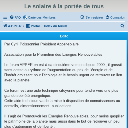
Le solaire à la portée de tous
FAQ
Carte des Membres
S’enregistrer
Connexion
R
A.P.P.E.R
Portal
Index du forum
e
Edito
c
Par Cyril Poissonnier Président Apper-solaire
h
e
Association pour la Promotion des Energies Renouvelables
r
Le forum APPER en est à sa cinquième version depuis 2000 , il grossit
c
sans cesse au rythme de l'augmentation du prix de l'énergie et de
h
l’intérêt croissant pour l’écologie et le besoin urgent de retrouver un lien
avec la planète.
e
r
Ce forum est une aide technique citoyenne pour tendre vers une plus
grande sobriété énergétique.
Cette aide technique va de la mise à disposition de connaissances au
conseils, dimensionnement, publications.
Il s'agit de Promouvoir les Énergies Renouvelables, pour moins gaspiller
le patrimoine de la planète mais aussi dans le but de retrouver un peu
plus d'autonomie et de liberté .