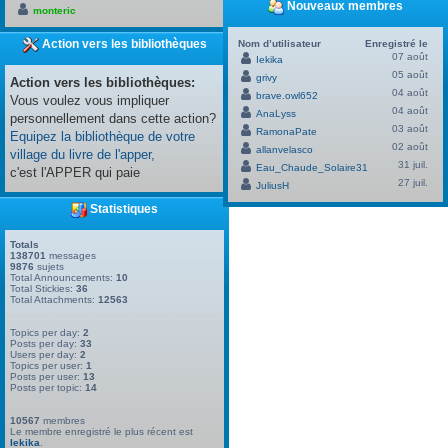
Nouveaux membres
monteric
Action vers les bibliothèques
Nom d’utilisateur
Enregistré le
07 août
Iekika
05 août
grivy
Action vers les bibliothèques:
04 août
brave.owl652
Vous voulez vous impliquer
04 août
AnaLyss
personnellement dans cette action?
03 août
RamonaPate
Equipez la bibliothèque de votre
02 août
allanvelasco
village du livre de l'apper,
31 juil.
Eau_Chaude_Solaire31
c'est l'APPER qui paie
27 juil.
JuliusH
Statistiques
Totals
138701
messages
9876
sujets
Total Announcements:
10
Total Stickies:
36
Total Attachments:
12563
Topics per day:
2
Posts per day:
33
Users per day:
2
Topics per user:
1
Posts per user:
13
Posts per topic:
14
10567
membres
Le membre enregistré le plus récent est
Iekika
.