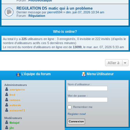
Forum :
Photovoltaïque
REGULATION DS matic qui à un probleme
Dernier message par
pierre6594
»
dim. juin 07, 2026 10:34 am
Forum :
Régulation
Who is online?
Au total il y a
225
utilisateurs en ligne : 3 enregistrés, 0 invisible et 222 invités (d’après le
nombre d’utilisateurs actifs ces 5 dernières minutes)
Le record du nombre d’utilisateurs en ligne est de
13099
, le mar. avr. 07, 2026 5:33 am
Aller à
L’équipe du forum
Menu Utilisateur
Nom d’utilisateur :
Administrateurs
ametpierre
fred
Mot de passe :
ramses
valtrede
Remember me
xvincent71
Register now!
Modérateurs
Balajol
j2c