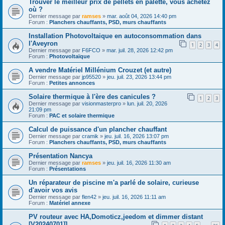
Trouver le meilleur prix de pellets en palette, vous achetez
où ?
Dernier message par
ramses
»
mar. août 04, 2026 14:40 pm
Forum :
Planchers chauffants, PSD, murs chauffants
Installation Photovoltaique en autoconsommation dans
l'Aveyron
1
2
3
4
Dernier message par
F6FCO
»
mar. juil. 28, 2026 12:42 pm
Forum :
Photovoltaïque
A vendre Matériel Millénium Crouzet (et autre)
Dernier message par
jp95520
»
jeu. juil. 23, 2026 13:44 pm
Forum :
Petites annonces
Solaire thermique à l'ère des canicules ?
1
2
3
Dernier message par
visionmasterpro
»
lun. juil. 20, 2026
21:09 pm
Forum :
PAC et solaire thermique
Calcul de puissance d'un plancher chauffant
Dernier message par
cramik
»
jeu. juil. 16, 2026 13:07 pm
Forum :
Planchers chauffants, PSD, murs chauffants
Présentation Nancya
Dernier message par
ramses
»
jeu. juil. 16, 2026 11:30 am
Forum :
Présentations
Un réparateur de piscine m'a parlé de solaire, curieuse
d'avoir vos avis
Dernier message par
flen42
»
jeu. juil. 16, 2026 11:11 am
Forum :
Matériel annexe
PV routeur avec HA,Domoticz,jeedom et dimmer distant
[V20240701]]