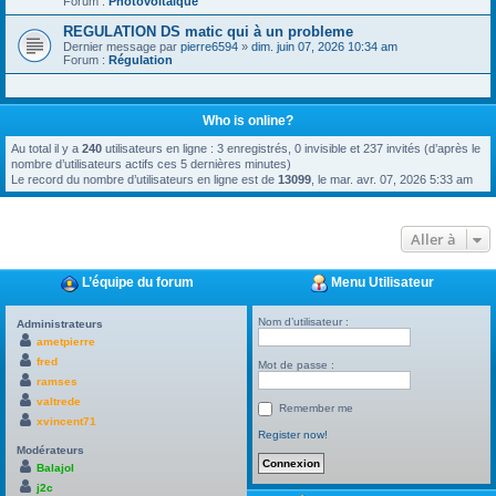
Forum :
Photovoltaïque
REGULATION DS matic qui à un probleme
Dernier message par
pierre6594
»
dim. juin 07, 2026 10:34 am
Forum :
Régulation
Who is online?
Au total il y a
240
utilisateurs en ligne : 3 enregistrés, 0 invisible et 237 invités (d’après le
nombre d’utilisateurs actifs ces 5 dernières minutes)
Le record du nombre d’utilisateurs en ligne est de
13099
, le mar. avr. 07, 2026 5:33 am
Aller à
L’équipe du forum
Menu Utilisateur
Nom d’utilisateur :
Administrateurs
ametpierre
fred
Mot de passe :
ramses
valtrede
Remember me
xvincent71
Register now!
Modérateurs
Balajol
j2c