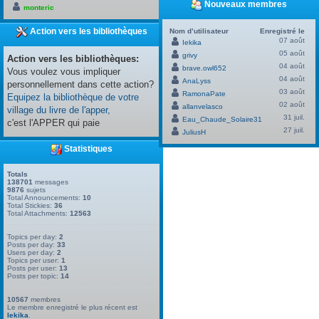
Nouveaux membres
monteric
Action vers les bibliothèques
Nom d’utilisateur
Enregistré le
07 août
Iekika
05 août
grivy
Action vers les bibliothèques:
04 août
brave.owl652
Vous voulez vous impliquer
04 août
AnaLyss
personnellement dans cette action?
03 août
RamonaPate
Equipez la bibliothèque de votre
02 août
allanvelasco
village du livre de l'apper,
31 juil.
Eau_Chaude_Solaire31
c'est l'APPER qui paie
27 juil.
JuliusH
Statistiques
Totals
138701
messages
9876
sujets
Total Announcements:
10
Total Stickies:
36
Total Attachments:
12563
Topics per day:
2
Posts per day:
33
Users per day:
2
Topics per user:
1
Posts per user:
13
Posts per topic:
14
10567
membres
Le membre enregistré le plus récent est
Iekika
.