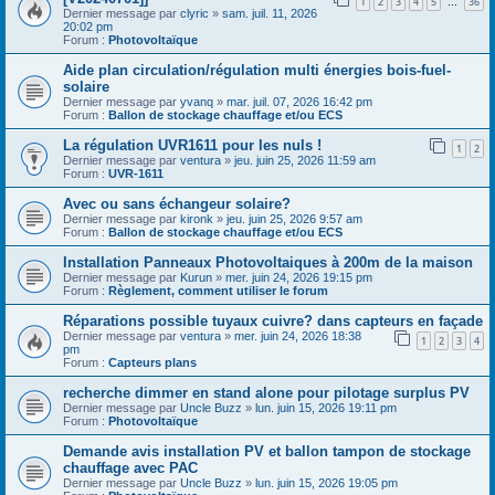
1
2
3
4
5
36
…
Dernier message par
clyric
»
sam. juil. 11, 2026
20:02 pm
Forum :
Photovoltaïque
Aide plan circulation/régulation multi énergies bois-fuel-
solaire
Dernier message par
yvanq
»
mar. juil. 07, 2026 16:42 pm
Forum :
Ballon de stockage chauffage et/ou ECS
La régulation UVR1611 pour les nuls !
1
2
Dernier message par
ventura
»
jeu. juin 25, 2026 11:59 am
Forum :
UVR-1611
Avec ou sans échangeur solaire?
Dernier message par
kironk
»
jeu. juin 25, 2026 9:57 am
Forum :
Ballon de stockage chauffage et/ou ECS
Installation Panneaux Photovoltaiques à 200m de la maison
Dernier message par
Kurun
»
mer. juin 24, 2026 19:15 pm
Forum :
Règlement, comment utiliser le forum
Réparations possible tuyaux cuivre? dans capteurs en façade
Dernier message par
ventura
»
mer. juin 24, 2026 18:38
1
2
3
4
pm
Forum :
Capteurs plans
recherche dimmer en stand alone pour pilotage surplus PV
Dernier message par
Uncle Buzz
»
lun. juin 15, 2026 19:11 pm
Forum :
Photovoltaïque
Demande avis installation PV et ballon tampon de stockage
chauffage avec PAC
Dernier message par
Uncle Buzz
»
lun. juin 15, 2026 19:05 pm