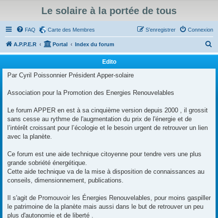
Le solaire à la portée de tous
FAQ
Carte des Membres
S’enregistrer
Connexion
R
A.P.P.E.R
Portal
Index du forum
e
Edito
c
Par Cyril Poissonnier Président Apper-solaire
h
e
Association pour la Promotion des Energies Renouvelables
r
Le forum APPER en est à sa cinquième version depuis 2000 , il grossit
c
sans cesse au rythme de l'augmentation du prix de l'énergie et de
h
l’intérêt croissant pour l’écologie et le besoin urgent de retrouver un lien
avec la planète.
e
r
Ce forum est une aide technique citoyenne pour tendre vers une plus
grande sobriété énergétique.
Cette aide technique va de la mise à disposition de connaissances au
conseils, dimensionnement, publications.
Il s'agit de Promouvoir les Énergies Renouvelables, pour moins gaspiller
le patrimoine de la planète mais aussi dans le but de retrouver un peu
plus d'autonomie et de liberté .