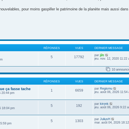
nouvelables, pour moins gaspiller le patrimoine de la planète mais aussi dans 
RÉPONSES
VUES
DERNIER MESSAGE
V
par
j2c
5
17792
o
jeu. nov. 12, 2020 11:22
pm
i
r
l
10 announc
e
d
e
RÉPONSES
VUES
DERNIER MESSAGE
r
n
V
ue ça fasse tache
par
Regismu
i
1
6659
o
jeu. août 06, 2026 11:54
25 20:44 pm
e
i
r
r
m
l
e
V
par
kironk
5
192
e
s
o
jeu. août 06, 2026 9:22 
6 18:04 pm
d
s
i
e
a
r
r
g
l
V
par
JuliusH
n
e
5
1303
e
o
mar. août 04, 2026 18:1
i
15:59 pm
d
i
e
e