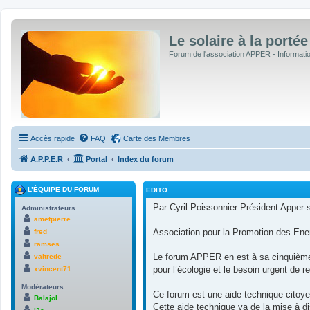
Le solaire à la portée
Forum de l'association APPER - Informations
Accès rapide
FAQ
Carte des Membres
A.P.P.E.R
Portal
Index du forum
L’ÉQUIPE DU FORUM
EDITO
Par Cyril Poissonnier Président Apper-s
Administrateurs
ametpierre
Association pour la Promotion des Ene
fred
ramses
Le forum APPER en est à sa cinquième ve
valtrede
pour l’écologie et le besoin urgent de r
xvincent71
Modérateurs
Ce forum est une aide technique citoye
Balajol
Cette aide technique va de la mise à d