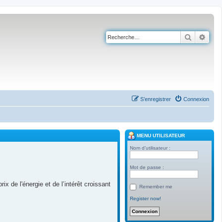
Recherch
Rech
S’enregistrer
Connexion
MENU UTILISATEUR
Nom d’utilisateur :
Mot de passe :
 de l'énergie et de l’intérêt croissant
Remember me
Register now!