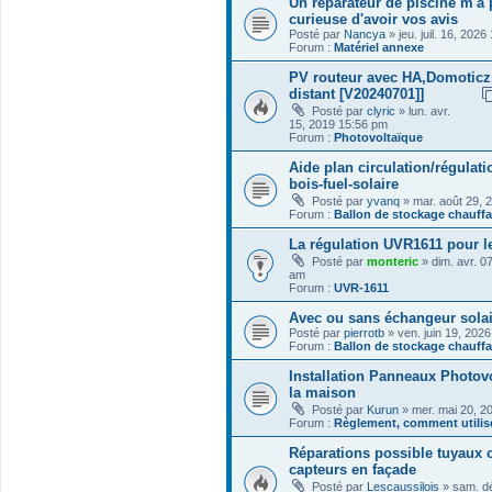
Un réparateur de piscine m'a p
curieuse d'avoir vos avis
Posté par
Nancya
» jeu. juil. 16, 202
Forum :
Matériel annexe
PV routeur avec HA,Domoticz
distant [V20240701]]
Posté par
clyric
» lun. avr.
15, 2019 15:56 pm
Forum :
Photovoltaïque
Aide plan circulation/régulati
bois-fuel-solaire
Posté par
yvanq
» mar. août 29, 
Forum :
Ballon de stockage chauff
La régulation UVR1611 pour le
Posté par
monteric
» dim. avr. 0
am
Forum :
UVR-1611
Avec ou sans échangeur sola
Posté par
pierrotb
» ven. juin 19, 202
Forum :
Ballon de stockage chauff
Installation Panneaux Photov
la maison
Posté par
Kurun
» mer. mai 20, 2
Forum :
Règlement, comment utilise
Réparations possible tuyaux 
capteurs en façade
Posté par
Lescaussilois
» sam. dé