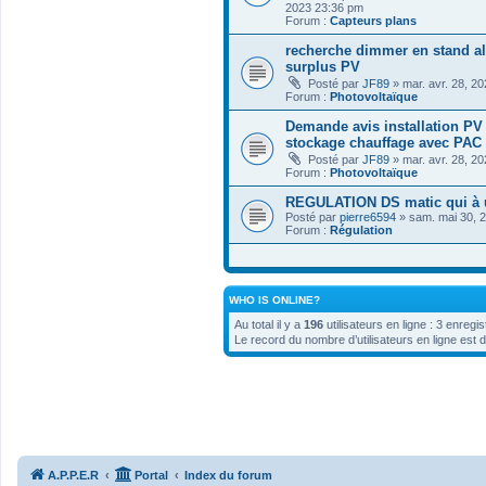
2023 23:36 pm
Forum :
Capteurs plans
recherche dimmer en stand al
surplus PV
Posté par
JF89
» mar. avr. 28, 2
Forum :
Photovoltaïque
Demande avis installation PV
stockage chauffage avec PAC
Posté par
JF89
» mar. avr. 28, 2
Forum :
Photovoltaïque
REGULATION DS matic qui à 
Posté par
pierre6594
» sam. mai 30, 
Forum :
Régulation
WHO IS ONLINE?
Au total il y a
196
utilisateurs en ligne : 3 enregi
Le record du nombre d’utilisateurs en ligne est 
A.P.P.E.R
Portal
Index du forum