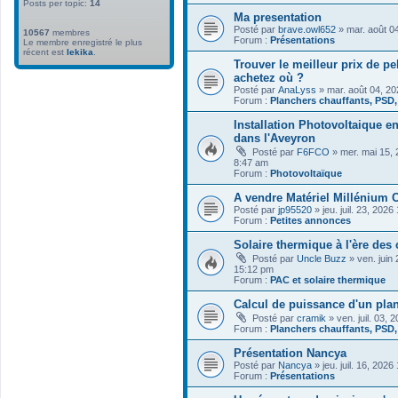
Posts per topic:
14
Ma presentation
Posté par
brave.owl652
» mar. août 0
10567
membres
Forum :
Présentations
Le membre enregistré le plus
récent est
Iekika
.
Trouver le meilleur prix de pe
achetez où ?
Posté par
AnaLyss
» mar. août 04, 2
Forum :
Planchers chauffants, PSD
Installation Photovoltaique 
dans l'Aveyron
Posté par
F6FCO
» mer. mai 15,
8:47 am
Forum :
Photovoltaïque
A vendre Matériel Millénium C
Posté par
jp95520
» jeu. juil. 23, 202
Forum :
Petites annonces
Solaire thermique à l'ère des
Posté par
Uncle Buzz
» ven. juin
15:12 pm
Forum :
PAC et solaire thermique
Calcul de puissance d'un pla
Posté par
cramik
» ven. juil. 03,
Forum :
Planchers chauffants, PSD
Présentation Nancya
Posté par
Nancya
» jeu. juil. 16, 202
Forum :
Présentations