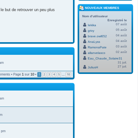
NOUVEAUX MEMBRES
le but de retrouver un peu plus
Nom d’utilisateur
Enregistré le
07 août
Iekika
05 août
grivy
04 août
brave.owl652
04 août
AnaLyss
03 août
RamonaPate
02 août
allanvelasco
Eau_Chaude_Solaire31
 am
31 juil.
27 juil.
JuliusH
ements • Page
1
sur
10
•
1
2
3
4
5
10
…
 am
am
2 pm