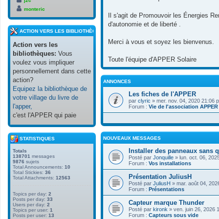
j2c
monteric
Il s'agit de Promouvoir les Énergies Re
d'autonomie et de liberté .
ACTION VERS LES BIBLIOTHÈQUES
Merci à vous et soyez les bienvenus.
Action vers les
bibliothèques:
Vous
Toute l'équipe d'APPER Solaire
voulez vous impliquer
personnellement dans cette
action?
ANNONCES
Equipez la bibliothèque de
Les fiches de l'APPER
votre village du livre de
par
clyric
» mer. nov. 04, 2020 21:06 
l'apper,
Forum :
Vie de l'association APPER
c'est l'APPER qui paie
NOUVEAUX MESSAGES
STATISTIQUES
Installer des panneaux sans q
Totals
138701
messages
Posté par
Jonquille
» lun. oct. 06, 20
9876
sujets
Forum :
Vos installations
Total Announcements:
10
Total Stickies:
36
Présentation JuliusH
Total Attachments:
12563
Posté par
JuliusH
» mar. août 04, 202
Forum :
Présentations
Topics per day:
2
Posts per day:
33
Capteur marque Thunder
Users per day:
2
Posté par
kironk
» ven. juin 26, 2026 
Topics per user:
1
Forum :
Capteurs sous vide
Posts per user:
13