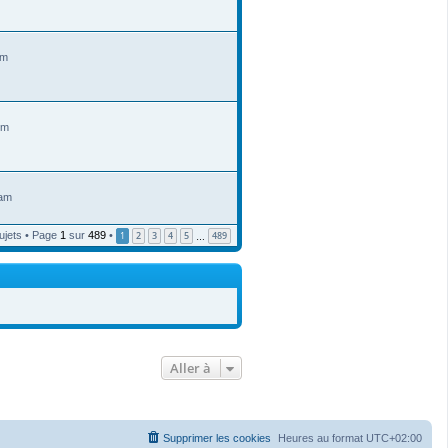
pm
pm
 am
ujets • Page
1
sur
489
•
1
2
3
4
5
489
…
Aller à
Supprimer les cookies
Heures au format
UTC+02:00