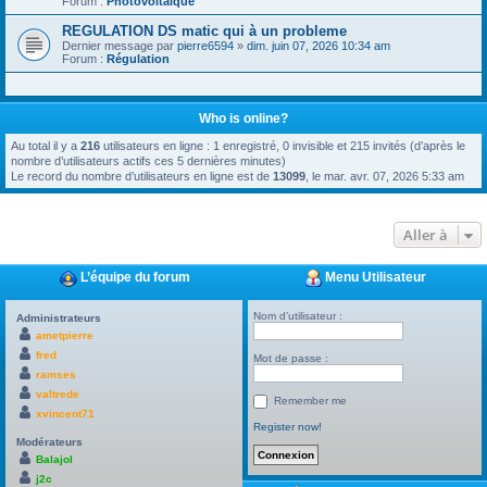
Forum :
Photovoltaïque
REGULATION DS matic qui à un probleme
Dernier message par
pierre6594
»
dim. juin 07, 2026 10:34 am
Forum :
Régulation
Who is online?
Au total il y a
216
utilisateurs en ligne : 1 enregistré, 0 invisible et 215 invités (d’après le
nombre d’utilisateurs actifs ces 5 dernières minutes)
Le record du nombre d’utilisateurs en ligne est de
13099
, le mar. avr. 07, 2026 5:33 am
Aller à
L’équipe du forum
Menu Utilisateur
Nom d’utilisateur :
Administrateurs
ametpierre
fred
Mot de passe :
ramses
valtrede
Remember me
xvincent71
Register now!
Modérateurs
Balajol
j2c