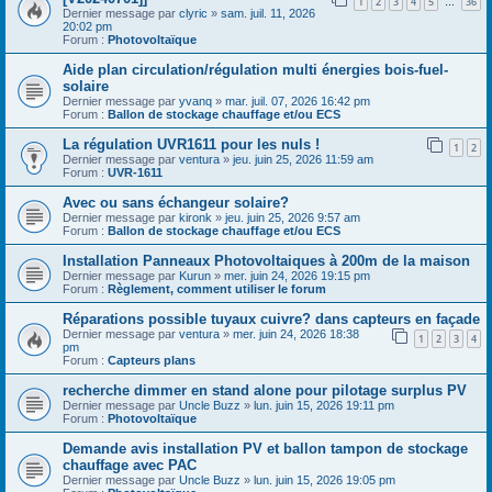
1
2
3
4
5
36
…
Dernier message par
clyric
»
sam. juil. 11, 2026
20:02 pm
Forum :
Photovoltaïque
Aide plan circulation/régulation multi énergies bois-fuel-
solaire
Dernier message par
yvanq
»
mar. juil. 07, 2026 16:42 pm
Forum :
Ballon de stockage chauffage et/ou ECS
La régulation UVR1611 pour les nuls !
1
2
Dernier message par
ventura
»
jeu. juin 25, 2026 11:59 am
Forum :
UVR-1611
Avec ou sans échangeur solaire?
Dernier message par
kironk
»
jeu. juin 25, 2026 9:57 am
Forum :
Ballon de stockage chauffage et/ou ECS
Installation Panneaux Photovoltaiques à 200m de la maison
Dernier message par
Kurun
»
mer. juin 24, 2026 19:15 pm
Forum :
Règlement, comment utiliser le forum
Réparations possible tuyaux cuivre? dans capteurs en façade
Dernier message par
ventura
»
mer. juin 24, 2026 18:38
1
2
3
4
pm
Forum :
Capteurs plans
recherche dimmer en stand alone pour pilotage surplus PV
Dernier message par
Uncle Buzz
»
lun. juin 15, 2026 19:11 pm
Forum :
Photovoltaïque
Demande avis installation PV et ballon tampon de stockage
chauffage avec PAC
Dernier message par
Uncle Buzz
»
lun. juin 15, 2026 19:05 pm