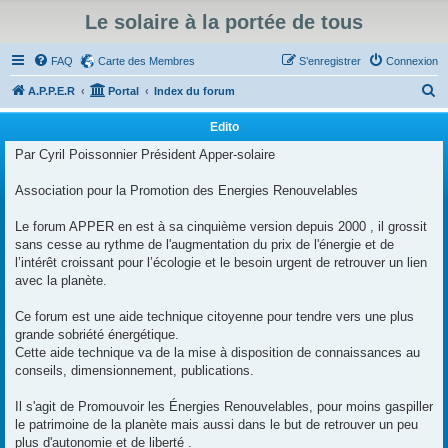
Le solaire à la portée de tous
FAQ
Carte des Membres
S’enregistrer
Connexion
R
A.P.P.E.R
Portal
Index du forum
e
Edito
c
Par Cyril Poissonnier Président Apper-solaire
h
e
Association pour la Promotion des Energies Renouvelables
r
Le forum APPER en est à sa cinquième version depuis 2000 , il grossit
c
sans cesse au rythme de l'augmentation du prix de l'énergie et de
h
l’intérêt croissant pour l’écologie et le besoin urgent de retrouver un lien
avec la planète.
e
r
Ce forum est une aide technique citoyenne pour tendre vers une plus
grande sobriété énergétique.
Cette aide technique va de la mise à disposition de connaissances au
conseils, dimensionnement, publications.
Il s'agit de Promouvoir les Énergies Renouvelables, pour moins gaspiller
le patrimoine de la planète mais aussi dans le but de retrouver un peu
plus d'autonomie et de liberté .