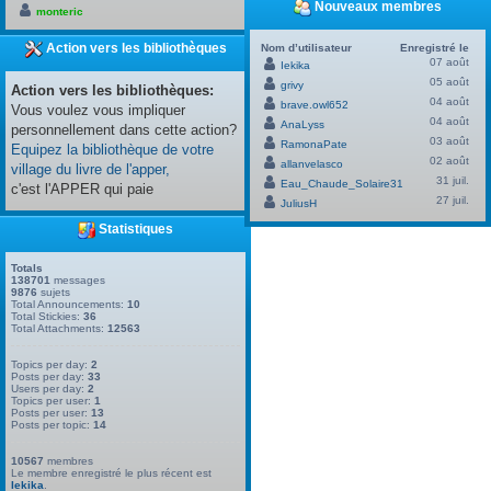
Nouveaux membres
monteric
Action vers les bibliothèques
Nom d’utilisateur
Enregistré le
07 août
Iekika
05 août
grivy
Action vers les bibliothèques:
04 août
brave.owl652
Vous voulez vous impliquer
04 août
AnaLyss
personnellement dans cette action?
03 août
RamonaPate
Equipez la bibliothèque de votre
02 août
allanvelasco
village du livre de l'apper,
31 juil.
Eau_Chaude_Solaire31
c'est l'APPER qui paie
27 juil.
JuliusH
Statistiques
Totals
138701
messages
9876
sujets
Total Announcements:
10
Total Stickies:
36
Total Attachments:
12563
Topics per day:
2
Posts per day:
33
Users per day:
2
Topics per user:
1
Posts per user:
13
Posts per topic:
14
10567
membres
Le membre enregistré le plus récent est
Iekika
.