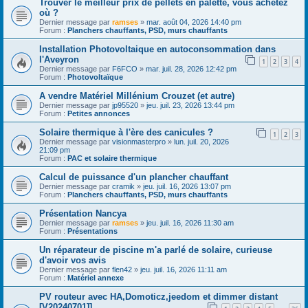
Trouver le meilleur prix de pellets en palette, vous achetez
où ?
Dernier message par
ramses
»
mar. août 04, 2026 14:40 pm
Forum :
Planchers chauffants, PSD, murs chauffants
Installation Photovoltaique en autoconsommation dans
l'Aveyron
1
2
3
4
Dernier message par
F6FCO
»
mar. juil. 28, 2026 12:42 pm
Forum :
Photovoltaïque
A vendre Matériel Millénium Crouzet (et autre)
Dernier message par
jp95520
»
jeu. juil. 23, 2026 13:44 pm
Forum :
Petites annonces
Solaire thermique à l'ère des canicules ?
1
2
3
Dernier message par
visionmasterpro
»
lun. juil. 20, 2026
21:09 pm
Forum :
PAC et solaire thermique
Calcul de puissance d'un plancher chauffant
Dernier message par
cramik
»
jeu. juil. 16, 2026 13:07 pm
Forum :
Planchers chauffants, PSD, murs chauffants
Présentation Nancya
Dernier message par
ramses
»
jeu. juil. 16, 2026 11:30 am
Forum :
Présentations
Un réparateur de piscine m'a parlé de solaire, curieuse
d'avoir vos avis
Dernier message par
flen42
»
jeu. juil. 16, 2026 11:11 am
Forum :
Matériel annexe
PV routeur avec HA,Domoticz,jeedom et dimmer distant
[V20240701]]