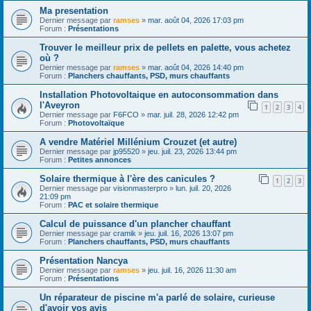
Ma presentation
Dernier message par
ramses
»
mar. août 04, 2026 17:03 pm
Forum :
Présentations
Trouver le meilleur prix de pellets en palette, vous achetez
où ?
Dernier message par
ramses
»
mar. août 04, 2026 14:40 pm
Forum :
Planchers chauffants, PSD, murs chauffants
Installation Photovoltaique en autoconsommation dans
l'Aveyron
1
2
3
4
Dernier message par
F6FCO
»
mar. juil. 28, 2026 12:42 pm
Forum :
Photovoltaïque
A vendre Matériel Millénium Crouzet (et autre)
Dernier message par
jp95520
»
jeu. juil. 23, 2026 13:44 pm
Forum :
Petites annonces
Solaire thermique à l'ère des canicules ?
1
2
3
Dernier message par
visionmasterpro
»
lun. juil. 20, 2026
21:09 pm
Forum :
PAC et solaire thermique
Calcul de puissance d'un plancher chauffant
Dernier message par
cramik
»
jeu. juil. 16, 2026 13:07 pm
Forum :
Planchers chauffants, PSD, murs chauffants
Présentation Nancya
Dernier message par
ramses
»
jeu. juil. 16, 2026 11:30 am
Forum :
Présentations
Un réparateur de piscine m'a parlé de solaire, curieuse
d'avoir vos avis