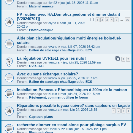
Dernier message par
flen42
»
jeu. juil. 16, 2026 11:11 am
Forum :
Matériel annexe
PV routeur avec HA,Domoticz,jeedom et dimmer distant
[V20240701]]
1
2
3
4
5
36
…
Dernier message par
clyric
»
sam. juil. 11, 2026
20:02 pm
Forum :
Photovoltaïque
Aide plan circulation/régulation multi énergies bois-fuel-
solaire
Dernier message par
yvanq
»
mar. juil. 07, 2026 16:42 pm
Forum :
Ballon de stockage chauffage et/ou ECS
La régulation UVR1611 pour les nuls !
1
2
Dernier message par
ventura
»
jeu. juin 25, 2026 11:59 am
Forum :
UVR-1611
Avec ou sans échangeur solaire?
Dernier message par
kironk
»
jeu. juin 25, 2026 9:57 am
Forum :
Ballon de stockage chauffage et/ou ECS
Installation Panneaux Photovoltaiques à 200m de la maison
Dernier message par
Kurun
»
mer. juin 24, 2026 19:15 pm
Forum :
Règlement, comment utiliser le forum
Réparations possible tuyaux cuivre? dans capteurs en façade
Dernier message par
ventura
»
mer. juin 24, 2026 18:38
1
2
3
4
pm
Forum :
Capteurs plans
recherche dimmer en stand alone pour pilotage surplus PV
Dernier message par
Uncle Buzz
»
lun. juin 15, 2026 19:11 pm
Forum :
Photovoltaïque