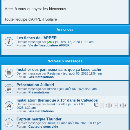
Merci à vous et soyez les bienvenus.
Toute l'équipe d'APPER Solaire
Annonces
Les fiches de l'APPER
Dernier message par
j2c
»
jeu. nov. 12, 2020 11:22 am
Forum :
Vie de l'association APPER
Nouveaux Messages
Installer des panneaux sans que ça fasse tache
Dernier message par
Regismu
»
jeu. août 06, 2026 11:54 am
Forum :
Vos installations
Présentation JuliusH
Dernier message par
kironk
»
jeu. août 06, 2026 9:22 am
Forum :
Présentations
Installation thermique à 15° dans le Calvados
Dernier message par
FrankJScott
»
jeu. août 06,
1
2
3
4
5
6
2026 1:32 am
Forum :
Vos installations
Capteur marque Thunder
Dernier message par
JuliusH
»
mar. août 04, 2026 18:12 pm
Forum :
Capteurs sous vide