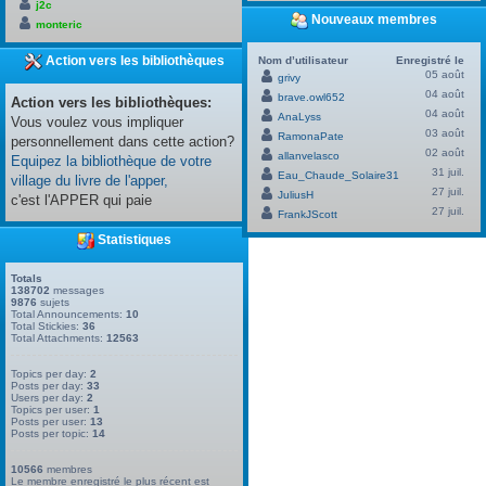
j2c
Nouveaux membres
monteric
Action vers les bibliothèques
Nom d’utilisateur
Enregistré le
05 août
grivy
04 août
brave.owl652
Action vers les bibliothèques:
04 août
AnaLyss
Vous voulez vous impliquer
03 août
RamonaPate
personnellement dans cette action?
02 août
allanvelasco
Equipez la bibliothèque de votre
31 juil.
Eau_Chaude_Solaire31
village du livre de l'apper,
27 juil.
JuliusH
c'est l'APPER qui paie
27 juil.
FrankJScott
Statistiques
Totals
138702
messages
9876
sujets
Total Announcements:
10
Total Stickies:
36
Total Attachments:
12563
Topics per day:
2
Posts per day:
33
Users per day:
2
Topics per user:
1
Posts per user:
13
Posts per topic:
14
10566
membres
Le membre enregistré le plus récent est