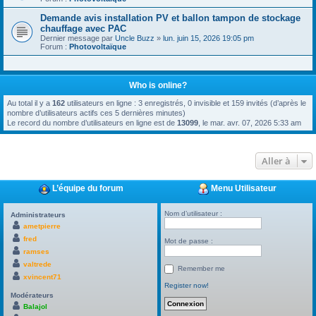
Demande avis installation PV et ballon tampon de stockage
chauffage avec PAC
Dernier message par
Uncle Buzz
»
lun. juin 15, 2026 19:05 pm
Forum :
Photovoltaïque
Who is online?
Au total il y a
162
utilisateurs en ligne : 3 enregistrés, 0 invisible et 159 invités (d’après le
nombre d’utilisateurs actifs ces 5 dernières minutes)
Le record du nombre d’utilisateurs en ligne est de
13099
, le mar. avr. 07, 2026 5:33 am
Aller à
L’équipe du forum
Menu Utilisateur
Nom d’utilisateur :
Administrateurs
ametpierre
fred
Mot de passe :
ramses
valtrede
Remember me
xvincent71
Register now!
Modérateurs
Balajol