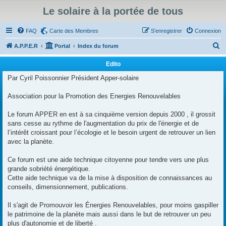
Le solaire à la portée de tous
FAQ
Carte des Membres
S’enregistrer
Connexion
R
A.P.P.E.R
Portal
Index du forum
e
Edito
c
Par Cyril Poissonnier Président Apper-solaire
h
e
Association pour la Promotion des Energies Renouvelables
r
Le forum APPER en est à sa cinquième version depuis 2000 , il grossit
c
sans cesse au rythme de l'augmentation du prix de l'énergie et de
h
l’intérêt croissant pour l’écologie et le besoin urgent de retrouver un lien
avec la planète.
e
r
Ce forum est une aide technique citoyenne pour tendre vers une plus
grande sobriété énergétique.
Cette aide technique va de la mise à disposition de connaissances au
conseils, dimensionnement, publications.
Il s'agit de Promouvoir les Énergies Renouvelables, pour moins gaspiller
le patrimoine de la planète mais aussi dans le but de retrouver un peu
plus d'autonomie et de liberté .