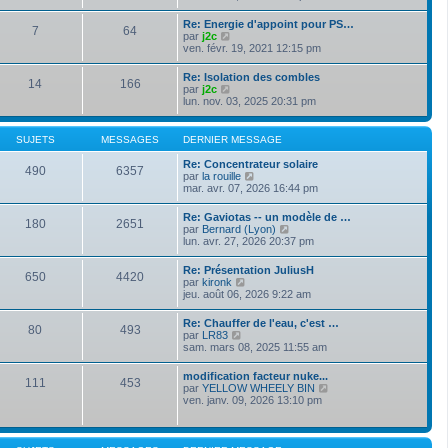
e
s
i
e
r
s
r
r
Re: Energie d'appoint pour PS…
n
a
7
64
l
m
V
par
j2c
i
g
e
e
o
ven. févr. 19, 2021 12:15 pm
e
e
d
s
i
r
e
s
r
m
Re: Isolation des combles
r
a
14
166
l
e
V
par
j2c
n
g
e
s
o
lun. nov. 03, 2025 20:31 pm
i
e
d
s
i
e
e
a
r
r
r
g
l
m
SUJETS
MESSAGES
DERNIER MESSAGE
n
e
e
e
i
d
s
Re: Concentrateur solaire
e
490
6357
e
s
V
par
la rouille
r
r
a
o
mar. avr. 07, 2026 16:44 pm
m
n
g
i
e
i
e
r
s
Re: Gaviotas -- un modèle de …
e
180
2651
l
s
V
par
Bernard (Lyon)
r
e
a
o
lun. avr. 27, 2026 20:37 pm
m
d
g
i
e
e
e
r
s
Re: Présentation JuliusH
r
650
4420
l
s
V
par
kironk
n
e
a
o
jeu. août 06, 2026 9:22 am
i
d
g
i
e
e
e
r
r
Re: Chauffer de l'eau, c'est …
r
80
493
l
m
V
par
LR83
n
e
e
o
sam. mars 08, 2025 11:55 am
i
d
s
i
e
e
s
r
r
modification facteur nuke...
r
a
111
453
l
m
V
par
YELLOW WHEELY BIN
n
g
e
e
o
ven. janv. 09, 2026 13:10 pm
i
e
d
s
i
e
e
s
r
r
r
a
l
m
n
g
e