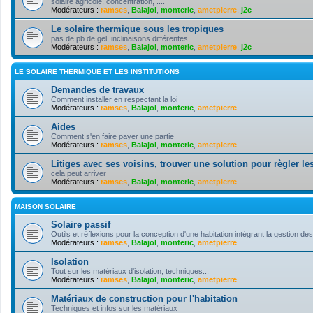
solaire agricole, concentration, ....
Modérateurs :
ramses
,
Balajol
,
monteric
,
ametpierre
,
j2c
Le solaire thermique sous les tropiques
pas de pb de gel, inclinaisons différentes, ....
Modérateurs :
ramses
,
Balajol
,
monteric
,
ametpierre
,
j2c
LE SOLAIRE THERMIQUE ET LES INSTITUTIONS
Demandes de travaux
Comment installer en respectant la loi
Modérateurs :
ramses
,
Balajol
,
monteric
,
ametpierre
Aides
Comment s'en faire payer une partie
Modérateurs :
ramses
,
Balajol
,
monteric
,
ametpierre
Litiges avec ses voisins, trouver une solution pour règler les
cela peut arriver
Modérateurs :
ramses
,
Balajol
,
monteric
,
ametpierre
MAISON SOLAIRE
Solaire passif
Outils et réflexions pour la conception d'une habitation intégrant la gestion des
Modérateurs :
ramses
,
Balajol
,
monteric
,
ametpierre
Isolation
Tout sur les matériaux d'isolation, techniques...
Modérateurs :
ramses
,
Balajol
,
monteric
,
ametpierre
Matériaux de construction pour l'habitation
Techniques et infos sur les matériaux