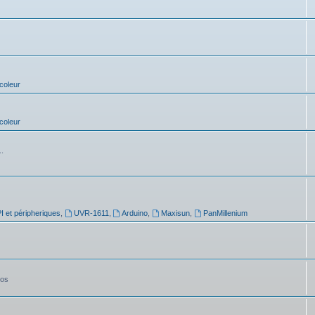
coleur
coleur
..
 et péripheriques
,
UVR-1611
,
Arduino
,
Maxisun
,
PanMillenium
tos