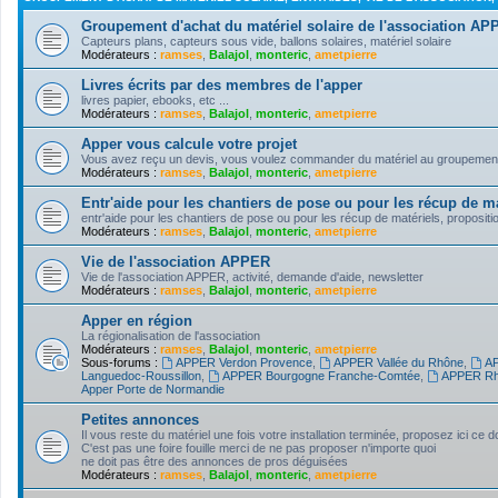
Groupement d'achat du matériel solaire de l'association A
Capteurs plans, capteurs sous vide, ballons solaires, matériel solaire
Modérateurs :
ramses
,
Balajol
,
monteric
,
ametpierre
Livres écrits par des membres de l'apper
livres papier, ebooks, etc ...
Modérateurs :
ramses
,
Balajol
,
monteric
,
ametpierre
Apper vous calcule votre projet
Vous avez reçu un devis, vous voulez commander du matériel au groupement d'
Modérateurs :
ramses
,
Balajol
,
monteric
,
ametpierre
Entr'aide pour les chantiers de pose ou pour les récup de ma
entr'aide pour les chantiers de pose ou pour les récup de matériels, propositi
Modérateurs :
ramses
,
Balajol
,
monteric
,
ametpierre
Vie de l'association APPER
Vie de l'association APPER, activité, demande d'aide, newsletter
Modérateurs :
ramses
,
Balajol
,
monteric
,
ametpierre
Apper en région
La régionalisation de l'association
Modérateurs :
ramses
,
Balajol
,
monteric
,
ametpierre
Sous-forums :
APPER Verdon Provence
,
APPER Vallée du Rhône
,
AP
Languedoc-Roussillon
,
APPER Bourgogne Franche-Comtée
,
APPER Rh
Apper Porte de Normandie
Petites annonces
Il vous reste du matériel une fois votre installation terminée, proposez ici ce 
C'est pas une foire fouille merci de ne pas proposer n'importe quoi
ne doit pas être des annonces de pros déguisées
Modérateurs :
ramses
,
Balajol
,
monteric
,
ametpierre