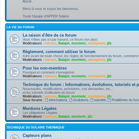
liberté .
Merci à vous et soyez les bienvenus.
Toute l'équipe d'APPER Solaire
LA VIE DU FORUM
La raison d'être de ce forum
Vous n'êtes pas ici par hasard, ce forum non plus!
Modérateurs :
ramses
,
Balajol
,
monteric
,
ametpierre
,
j2c
Règlement, comment utiliser le forum
A lire avant de toute chose, les règles de fonctionnement du forum, comment tire
Modérateurs :
ramses
,
Balajol
,
monteric
,
ametpierre
,
j2c
Pour les non-membres
Pourquoi et comment s'enregistrer.
Modérateurs :
ramses
,
Balajol
,
monteric
,
ametpierre
,
j2c
Technique du forum : Informations, évolutions, tutoriels et
Nouveautés, modifications, prévisions, vos demandes, etc...
et les tutoriels d'utilisation du forum
Modérateurs :
ramses
,
Balajol
,
monteric
,
ametpierre
,
j2c
Sous-forums :
informations
,
évolutions
,
tutoriels
,
Problèmes du for
Mentions Légales
Les obligations Légales
Modérateurs :
ramses
,
Balajol
,
monteric
,
j2c
TECHNIQUE DU SOLAIRE THERMIQUE
Capteurs plans