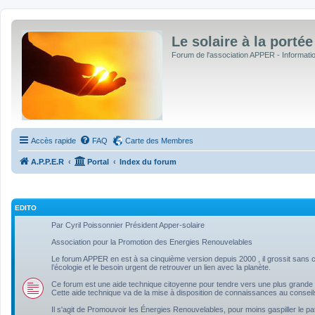
Le solaire à la portée
Forum de l'association APPER - Informations
Accès rapide
FAQ
Carte des Membres
A.P.P.E.R
Portal
Index du forum
EDITO
Par Cyril Poissonnier Président Apper-solaire
Association pour la Promotion des Energies Renouvelables
Le forum APPER en est à sa cinquième version depuis 2000 , il grossit sans ce
l’écologie et le besoin urgent de retrouver un lien avec la planète.
Ce forum est une aide technique citoyenne pour tendre vers une plus grande 
Cette aide technique va de la mise à disposition de connaissances au conseil
Il s'agit de Promouvoir les Énergies Renouvelables, pour moins gaspiller le pa