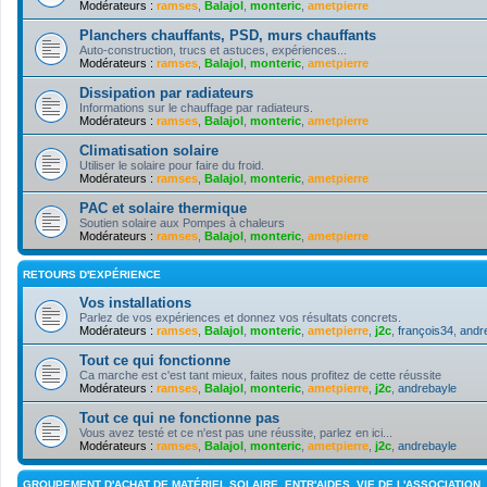
Modérateurs :
ramses
,
Balajol
,
monteric
,
ametpierre
Planchers chauffants, PSD, murs chauffants
Auto-construction, trucs et astuces, expériences...
Modérateurs :
ramses
,
Balajol
,
monteric
,
ametpierre
Dissipation par radiateurs
Informations sur le chauffage par radiateurs.
Modérateurs :
ramses
,
Balajol
,
monteric
,
ametpierre
Climatisation solaire
Utiliser le solaire pour faire du froid.
Modérateurs :
ramses
,
Balajol
,
monteric
,
ametpierre
PAC et solaire thermique
Soutien solaire aux Pompes à chaleurs
Modérateurs :
ramses
,
Balajol
,
monteric
,
ametpierre
RETOURS D'EXPÉRIENCE
Vos installations
Parlez de vos expériences et donnez vos résultats concrets.
Modérateurs :
ramses
,
Balajol
,
monteric
,
ametpierre
,
j2c
,
françois34
,
andr
Tout ce qui fonctionne
Ca marche est c'est tant mieux, faites nous profitez de cette réussite
Modérateurs :
ramses
,
Balajol
,
monteric
,
ametpierre
,
j2c
,
andrebayle
Tout ce qui ne fonctionne pas
Vous avez testé et ce n'est pas une réussite, parlez en ici...
Modérateurs :
ramses
,
Balajol
,
monteric
,
ametpierre
,
j2c
,
andrebayle
GROUPEMENT D'ACHAT DE MATÉRIEL SOLAIRE, ENTR'AIDES, VIE DE L'ASSOCIATION