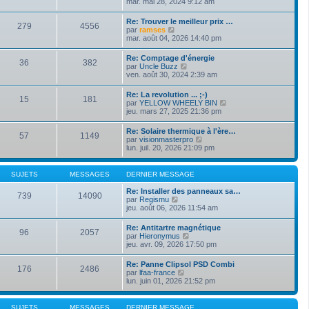
o
mar. mai 28, 2024 9:12 am
i
d
g
i
e
e
e
r
r
Re: Trouver le meilleur prix …
r
279
4556
l
m
V
par
ramses
n
e
e
o
mar. août 04, 2026 14:40 pm
i
d
s
i
e
e
s
r
r
Re: Comptage d'énergie
r
a
36
382
l
m
V
par
Uncle Buzz
n
g
e
e
o
ven. août 30, 2024 2:39 am
i
e
d
s
i
e
e
s
r
r
Re: La revolution ... ;-)
r
a
15
181
l
m
V
par
YELLOW WHEELY BIN
n
g
e
e
o
jeu. mars 27, 2025 21:36 pm
i
e
d
s
i
e
e
s
r
r
Re: Solaire thermique à l'ère…
r
a
57
1149
l
m
V
par
visionmasterpro
n
g
e
e
o
lun. juil. 20, 2026 21:09 pm
i
e
d
s
i
e
e
s
r
r
r
a
l
m
SUJETS
MESSAGES
DERNIER MESSAGE
n
g
e
e
i
e
d
s
Re: Installer des panneaux sa…
e
739
14090
e
s
V
par
Regismu
r
r
a
o
jeu. août 06, 2026 11:54 am
m
n
g
i
e
i
e
r
s
Re: Antitartre magnétique
e
96
2057
l
s
V
par
Hieronymus
r
e
a
o
jeu. avr. 09, 2026 17:50 pm
m
d
g
i
e
e
e
r
s
Re: Panne Clipsol PSD Combi
r
176
2486
l
s
V
par
lfaa-france
n
e
a
o
lun. juin 01, 2026 21:52 pm
i
d
g
i
e
e
e
r
r
r
l
m
SUJETS
MESSAGES
DERNIER MESSAGE