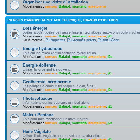
Organiser une visite d'installation
Modérateurs :
ramses
,
Balajol
,
monteric
,
ametpierre
ENERGIES D'APPOINT AU SOLAIRE THERMIQUE, TRAVAUX D'ISOLATION
Bois énergie
poêles à bois, poêles de masse, inserts, techniques, auto-construction, schém
Modérateurs :
ramses
,
Balajol
,
monteric
,
ametpierre
,
j2c
Sous-forums :
Plaquettes
,
Granulés pellets
,
Bois Bûche
Energie hydraulique
Tout sur les micro et mini centrales hydrauliques...
Modérateurs :
ramses
,
Balajol
,
monteric
,
ametpierre
,
j2c
Energie éolienne
Utiliser la force motrice du vent.
Modérateurs :
ramses
,
Balajol
,
monteric
,
ametpierre
,
j2c
Géothermie, aérothermie
Les pompes à chaleur, techniques, à eau, à air...
Modérateurs :
ramses
,
Balajol
,
monteric
,
ametpierre
,
j2c
Photovoltaïque
Informations sur les capteurs et installations.
Modérateurs :
ramses
,
Balajol
,
monteric
,
ametpierre
,
j2c
Moteur Pantone
Tout pour faire fonctionner un moteur à l'eau.
Modérateurs :
ramses
,
Balajol
,
monteric
,
ametpierre
,
j2c
Huile Végétale
Utiliser l'huile végétale pour sa voiture, sa chaudière...
Modérateurs :
ramses
,
Balajol
,
monteric
,
ametpierre
,
j2c