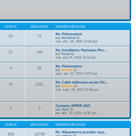
SUJETS
MESSAGES
DERNIER MESSAGE
Re: Présentation
23
72
V
par
domwood
o
ven. déc. 26, 2025 12:00 pm
i
r
Re: Installation Panneaux Pho…
27
140
l
V
par
Kurun
e
o
mer. juin 24, 2026 19:15 pm
d
i
e
r
Re: Présentation
r
4
35
l
V
par
ramses
n
e
o
sam. avr. 27, 2024 13:53 pm
i
d
i
e
e
r
r
Re: Cable millenium ancien RS…
r
74
1251
l
m
V
par
ramses
n
e
e
o
mer. sept. 24, 2025 21:56 pm
i
d
s
i
e
e
s
r
r
r
a
l
m
n
g
e
e
Comptes APPER 2021
i
e
2
2
d
s
V
par
clyric
e
e
s
o
jeu. déc. 30, 2021 16:30 pm
r
r
a
i
m
n
g
r
e
i
e
l
s
SUJETS
MESSAGES
DERNIER MESSAGE
e
e
s
r
d
a
Re: Réparations possible tuya…
m
930
12750
e
g
V
par
ventura