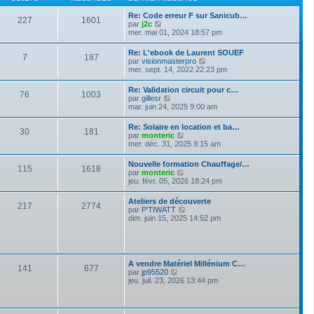
n
e
e
i
d
s
Re: Code erreur F sur Sanicub…
e
227
1601
e
s
V
par
j2c
r
r
a
o
mer. mai 01, 2024 18:57 pm
m
n
g
i
e
i
e
r
s
Re: L'ebook de Laurent SOUEF
e
7
187
l
s
V
par
visionmasterpro
r
e
a
o
mer. sept. 14, 2022 22:23 pm
m
d
g
i
e
e
e
r
s
Re: Validation circuit pour c…
r
76
1003
l
s
V
par
gillesr
n
e
a
o
mar. juin 24, 2025 9:00 am
i
d
g
i
e
e
e
r
r
Re: Solaire en location et ba…
r
30
181
l
m
V
par
monteric
n
e
e
o
mer. déc. 31, 2025 9:15 am
i
d
s
i
e
e
s
r
r
Nouvelle formation Chauffage/…
r
a
115
1618
l
m
V
par
monteric
n
g
e
e
o
jeu. févr. 05, 2026 18:24 pm
i
e
d
s
i
e
e
s
r
r
Ateliers de découverte
r
a
217
2774
l
m
V
par
P'TIWATT
n
g
e
e
o
dim. juin 15, 2025 14:52 pm
i
e
d
s
i
e
e
s
r
r
r
a
l
m
n
g
e
e
i
e
d
s
A vendre Matériel Millénium C…
e
141
677
e
s
V
par
jp95520
r
r
a
o
jeu. juil. 23, 2026 13:44 pm
m
n
g
i
e
i
e
r
s
e
l
s
r
e