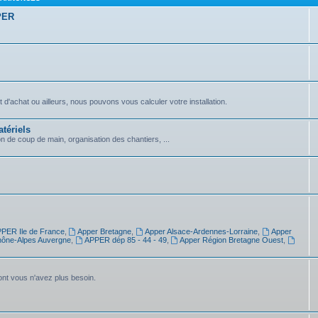
PPER
achat ou ailleurs, nous pouvons vous calculer votre installation.
tériels
on de coup de main, organisation des chantiers, ...
PER Ile de France
,
Apper Bretagne
,
Apper Alsace-Ardennes-Lorraine
,
Apper
ône-Alpes Auvergne
,
APPER dép 85 - 44 - 49
,
Apper Région Bretagne Ouest
,
dont vous n'avez plus besoin.