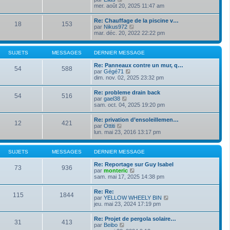
e
s
o
mer. août 20, 2025 11:47 am
i
d
s
i
e
e
a
r
r
Re: Chauffage de la piscine v…
r
g
18
153
l
m
V
par
Nikus972
n
e
e
e
o
mar. déc. 20, 2022 22:22 pm
i
d
s
i
e
e
s
r
r
r
a
l
m
SUJETS
MESSAGES
DERNIER MESSAGE
n
g
e
e
i
e
d
s
Re: Panneaux contre un mur, q…
e
54
588
e
s
V
par
Gégé71
r
r
a
o
dim. nov. 02, 2025 23:32 pm
m
n
g
i
e
i
e
r
s
Re: probleme drain back
e
54
516
l
s
V
par
gael38
r
e
a
o
sam. oct. 04, 2025 19:20 pm
m
d
g
i
e
e
e
r
s
Re: privation d’ensoleillemen…
r
12
421
l
s
V
par
Ottiti
n
e
a
o
lun. mai 23, 2016 13:17 pm
i
d
g
i
e
e
e
r
r
r
l
m
SUJETS
MESSAGES
DERNIER MESSAGE
n
e
e
i
d
s
Re: Reportage sur Guy Isabel
e
73
936
e
s
V
par
monteric
r
r
a
o
sam. mai 17, 2025 14:38 pm
m
n
g
i
e
i
e
r
s
Re: Re:
e
115
1844
l
s
V
par
YELLOW WHEELY BIN
r
e
a
o
jeu. mai 23, 2024 17:19 pm
m
d
g
i
e
e
e
r
s
Re: Projet de pergola solaire…
r
31
413
l
s
V
par
Beibo
n
e
a