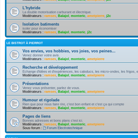
L'hybride
La double motorisation carburant et électrique.
Modérateurs :
ramses
,
Balajol
,
monteric
,
ametpierre
,
j2c
Isolation batiments
isoler pour économiser
Modérateurs :
ramses
,
Balajol
,
monteric
,
j2c
LE BISTROT À PIERROT
Vos envies, vos hobbies, vos joies, vos peines...
Venez donner votre avis.
Modérateurs :
ramses
,
Balajol
,
monteric
,
ametpierre
Recherche et développement
Echange d'idées et d'expériences, les caloducs, les micro-ondes, les frigos, e
Modérateurs :
ramses
,
Balajol
,
monteric
,
ametpierre
Présentations
Venez vous présenter, parlez de vous.
Modérateurs :
ramses
,
Balajol
,
monteric
,
ametpierre
Humour et rigolade
Rien que pour nous faire rire, c'est bon enfant et c'est ça qui compte
Modérateurs :
ramses
,
Balajol
,
monteric
,
ametpierre
Pages de liens
Bonnes adresses et bons plans c'est ici.
Modérateurs :
ramses
,
Balajol
,
monteric
,
ametpierre
Sous-forum :
Forum Electrotechnique