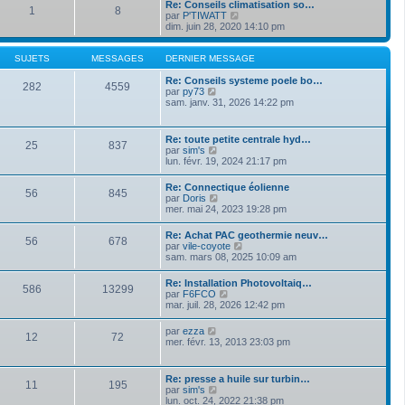
a
Re: Conseils climatisation so…
m
1
8
d
g
V
par
P'TIWATT
e
e
e
o
dim. juin 28, 2020 14:10 pm
s
r
i
s
n
r
a
i
l
SUJETS
MESSAGES
DERNIER MESSAGE
g
e
e
e
r
d
Re: Conseils systeme poele bo…
282
4559
m
V
e
par
py73
e
o
r
sam. janv. 31, 2026 14:22 pm
s
i
n
s
r
i
a
l
e
Re: toute petite centrale hyd…
g
25
837
e
r
V
par
sim's
e
d
m
o
lun. févr. 19, 2024 21:17 pm
e
e
i
r
s
r
Re: Connectique éolienne
n
s
56
845
l
V
par
Doris
i
a
e
o
mer. mai 24, 2023 19:28 pm
e
g
d
i
r
e
e
r
m
Re: Achat PAC geothermie neuv…
r
56
678
l
e
V
par
vile-coyote
n
e
s
o
sam. mars 08, 2025 10:09 am
i
d
s
i
e
e
a
r
r
Re: Installation Photovoltaiq…
r
g
586
13299
l
m
V
par
F6FCO
n
e
e
e
o
mar. juil. 28, 2026 12:42 pm
i
d
s
i
e
e
s
r
r
V
par
ezza
r
a
12
72
l
m
o
mer. févr. 13, 2013 23:03 pm
n
g
e
e
i
i
e
d
s
r
e
e
s
l
r
Re: presse a huile sur turbin…
r
a
11
195
e
m
V
par
sim's
n
g
d
e
o
lun. oct. 24, 2022 21:38 pm
i
e