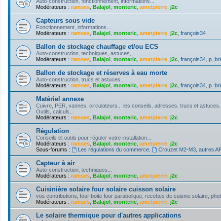
Auto-construction, fonctionnement, informations...
Modérateurs :
ramses
,
Balajol
,
monteric
,
ametpierre
,
j2c
Capteurs sous vide
Fonctionnement, informations...
Modérateurs :
ramses
,
Balajol
,
monteric
,
ametpierre
,
j2c
,
françois34
Ballon de stockage chauffage et/ou ECS
Auto-construction, techniques, astuces,
Modérateurs :
ramses
,
Balajol
,
monteric
,
ametpierre
,
j2c
,
françois34
,
p_bri
Ballon de stockage et réserves à eau morte
Auto-construction, trucs et astuces...
Modérateurs :
ramses
,
Balajol
,
monteric
,
ametpierre
,
j2c
,
françois34
,
p_bri
Matériel annexe
Cuivre, PER, vannes, circulateurs... les conseils, adresses, trucs et astuces.
Outils, calculs...
Modérateurs :
ramses
,
Balajol
,
monteric
,
ametpierre
,
j2c
Régulation
Conseils et outils pour réguler votre installation...
Modérateurs :
ramses
,
Balajol
,
monteric
,
ametpierre
,
j2c
Sous-forums :
Les régulations du commerce
,
Crouzet M2-M3, autres API
Capteur à air
Auto-construction, techniques...
Modérateurs :
ramses
,
Balajol
,
monteric
,
ametpierre
,
j2c
Cuisinière solaire four solaire cuisson solaire
vos contributions, four boite four parabolique, recettes de cuisine solaire, pho
Modérateurs :
ramses
,
Balajol
,
monteric
,
ametpierre
,
j2c
Le solaire thermique pour d'autres applications