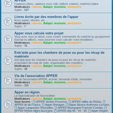
APPER
Capteurs plans, capteurs sous vide, ballons solaires, matériel solaire
Modérateurs :
ramses
,
Balajol
,
monteric
,
ametpierre
Sujets :
227
Livres écrits par des membres de l'apper
livres papier, ebooks, etc ...
Modérateurs :
ramses
,
Balajol
,
monteric
,
ametpierre
Sujets :
7
Apper vous calcule votre projet
Vous avez reçu un devis, vous voulez commander du matériel au groupement
d'achat ou ailleurs, nous pouvons vous calculer votre installation.
Modérateurs :
ramses
,
Balajol
,
monteric
,
ametpierre
Sujets :
76
Entr'aide pour les chantiers de pose ou pour les récup de
matériels
entr'aide pour les chantiers de pose ou pour les récup de matériels,
proposition de coup de main, organisation des chantiers, ...
Modérateurs :
ramses
,
Balajol
,
monteric
,
ametpierre
Sujets :
30
Vie de l'association APPER
Vie de l'association APPER, activité, demande d'aide, newsletter
Modérateurs :
ramses
,
Balajol
,
monteric
,
ametpierre
Sujets :
115
Apper en région
La régionalisation de l'association
Modérateurs :
ramses
,
Balajol
,
monteric
,
ametpierre
Sous-forums :
APPER Verdon Provence
,
APPER Vallée du Rhône
,
APPER Ile de France
,
Apper Bretagne
,
Apper Alsace-Ardennes-Lorraine
,
Apper Languedoc-Roussillon
,
APPER Bourgogne Franche-Comtée
,
APPER Rhône-Alpes Auvergne
,
APPER dép 85 - 44 - 49
,
Apper Région