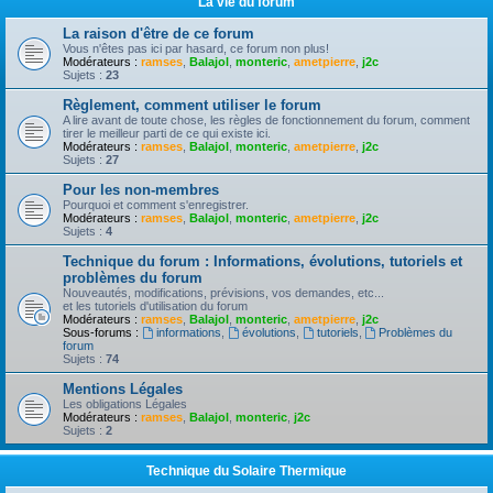
La vie du forum
La raison d'être de ce forum
Vous n'êtes pas ici par hasard, ce forum non plus!
Modérateurs :
ramses
,
Balajol
,
monteric
,
ametpierre
,
j2c
Sujets :
23
Règlement, comment utiliser le forum
A lire avant de toute chose, les règles de fonctionnement du forum, comment
tirer le meilleur parti de ce qui existe ici.
Modérateurs :
ramses
,
Balajol
,
monteric
,
ametpierre
,
j2c
Sujets :
27
Pour les non-membres
Pourquoi et comment s'enregistrer.
Modérateurs :
ramses
,
Balajol
,
monteric
,
ametpierre
,
j2c
Sujets :
4
Technique du forum : Informations, évolutions, tutoriels et
problèmes du forum
Nouveautés, modifications, prévisions, vos demandes, etc...
et les tutoriels d'utilisation du forum
Modérateurs :
ramses
,
Balajol
,
monteric
,
ametpierre
,
j2c
Sous-forums :
informations
,
évolutions
,
tutoriels
,
Problèmes du
forum
Sujets :
74
Mentions Légales
Les obligations Légales
Modérateurs :
ramses
,
Balajol
,
monteric
,
j2c
Sujets :
2
Technique du Solaire Thermique