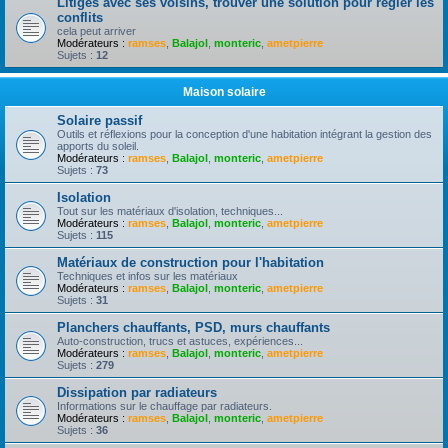
Litiges avec ses voisins, trouver une solution pour règler les
conflits
cela peut arriver
Modérateurs :
ramses
,
Balajol
,
monteric
,
ametpierre
Sujets :
12
Maison solaire
Solaire passif
Outils et réflexions pour la conception d'une habitation intégrant la gestion des
apports du soleil.
Modérateurs :
ramses
,
Balajol
,
monteric
,
ametpierre
Sujets :
73
Isolation
Tout sur les matériaux d'isolation, techniques...
Modérateurs :
ramses
,
Balajol
,
monteric
,
ametpierre
Sujets :
115
Matériaux de construction pour l'habitation
Techniques et infos sur les matériaux
Modérateurs :
ramses
,
Balajol
,
monteric
,
ametpierre
Sujets :
31
Planchers chauffants, PSD, murs chauffants
Auto-construction, trucs et astuces, expériences...
Modérateurs :
ramses
,
Balajol
,
monteric
,
ametpierre
Sujets :
279
Dissipation par radiateurs
Informations sur le chauffage par radiateurs.
Modérateurs :
ramses
,
Balajol
,
monteric
,
ametpierre
Sujets :
36