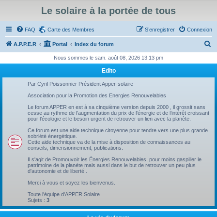
Le solaire à la portée de tous
FAQ
Carte des Membres
S’enregistrer
Connexion
R
A.P.P.E.R
Portal
Index du forum
e
Nous sommes le sam. août 08, 2026 13:13 pm
c
Edito
h
Par Cyril Poissonnier Président Apper-solaire
e
Association pour la Promotion des Energies Renouvelables
r
Le forum APPER en est à sa cinquième version depuis 2000 , il grossit sans
cesse au rythme de l'augmentation du prix de l'énergie et de l’intérêt croissant
c
pour l’écologie et le besoin urgent de retrouver un lien avec la planète.
h
Ce forum est une aide technique citoyenne pour tendre vers une plus grande
sobriété énergétique.
e
Cette aide technique va de la mise à disposition de connaissances au
conseils, dimensionnement, publications.
r
Il s'agit de Promouvoir les Énergies Renouvelables, pour moins gaspiller le
patrimoine de la planète mais aussi dans le but de retrouver un peu plus
d'autonomie et de liberté .
Merci à vous et soyez les bienvenus.
Toute l'équipe d'APPER Solaire
Sujets :
3