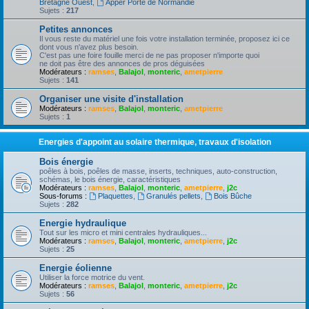
Bretagne Ouest
,
Apper Porte de Normandie
Sujets :
217
Petites annonces
Il vous reste du matériel une fois votre installation terminée, proposez ici ce
dont vous n'avez plus besoin.
C'est pas une foire fouille merci de ne pas proposer n'importe quoi
ne doit pas être des annonces de pros déguisées
Modérateurs :
ramses
,
Balajol
,
monteric
,
ametpierre
Sujets :
141
Organiser une visite d'installation
Modérateurs :
ramses
,
Balajol
,
monteric
,
ametpierre
Sujets :
1
Energies d'appoint au solaire thermique, travaux d'isolation
Bois énergie
poêles à bois, poêles de masse, inserts, techniques, auto-construction,
schémas, le bois énergie, caractéristiques
Modérateurs :
ramses
,
Balajol
,
monteric
,
ametpierre
,
j2c
Sous-forums :
Plaquettes
,
Granulés pellets
,
Bois Bûche
Sujets :
282
Energie hydraulique
Tout sur les micro et mini centrales hydrauliques...
Modérateurs :
ramses
,
Balajol
,
monteric
,
ametpierre
,
j2c
Sujets :
25
Energie éolienne
Utiliser la force motrice du vent.
Modérateurs :
ramses
,
Balajol
,
monteric
,
ametpierre
,
j2c
Sujets :
56