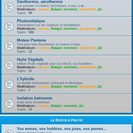
Géothermie, aérothermie
Les pompes à chaleur, techniques, à eau, à air...
Modérateurs :
ramses
,
Balajol
,
monteric
,
ametpierre
,
j2c
Sujets :
56
Photovoltaïque
Informations sur les capteurs et installations.
Modérateurs :
ramses
,
Balajol
,
monteric
,
ametpierre
,
j2c
Sujets :
586
Moteur Pantone
Tout pour faire fonctionner un moteur à l'eau.
Modérateurs :
ramses
,
Balajol
,
monteric
,
ametpierre
,
j2c
Sujets :
12
Huile Végétale
Utiliser l'huile végétale pour sa voiture, sa chaudière...
Modérateurs :
ramses
,
Balajol
,
monteric
,
ametpierre
,
j2c
Sujets :
11
L'hybride
La double motorisation carburant et électrique.
Modérateurs :
ramses
,
Balajol
,
monteric
,
ametpierre
,
j2c
Sujets :
7
Isolation batiments
isoler pour économiser
Modérateurs :
ramses
,
Balajol
,
monteric
,
j2c
Sujets :
14
Le Bistrot à Pierrot
Vos envies, vos hobbies, vos joies, vos peines...
Venez donner votre avis.