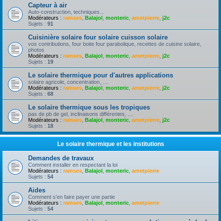
Capteur à air
Auto-construction, techniques...
Modérateurs :
ramses
,
Balajol
,
monteric
,
ametpierre
,
j2c
Sujets :
91
Cuisinière solaire four solaire cuisson solaire
vos contributions, four boite four parabolique, recettes de cuisine solaire,
photos
Modérateurs :
ramses
,
Balajol
,
monteric
,
ametpierre
,
j2c
Sujets :
19
Le solaire thermique pour d'autres applications
solaire agricole, concentration, ....
Modérateurs :
ramses
,
Balajol
,
monteric
,
ametpierre
,
j2c
Sujets :
68
Le solaire thermique sous les tropiques
pas de pb de gel, inclinaisons différentes, ....
Modérateurs :
ramses
,
Balajol
,
monteric
,
ametpierre
,
j2c
Sujets :
18
Le solaire thermique et les institutions
Demandes de travaux
Comment installer en respectant la loi
Modérateurs :
ramses
,
Balajol
,
monteric
,
ametpierre
Sujets :
54
Aides
Comment s'en faire payer une partie
Modérateurs :
ramses
,
Balajol
,
monteric
,
ametpierre
Sujets :
54