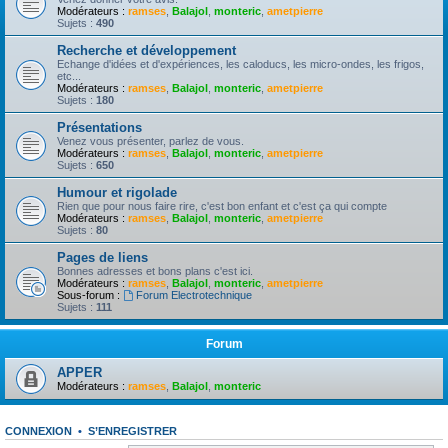
Modérateurs :
ramses
,
Balajol
,
monteric
,
ametpierre
Sujets :
490
Recherche et développement
Echange d'idées et d'expériences, les caloducs, les micro-ondes, les frigos,
etc...
Modérateurs :
ramses
,
Balajol
,
monteric
,
ametpierre
Sujets :
180
Présentations
Venez vous présenter, parlez de vous.
Modérateurs :
ramses
,
Balajol
,
monteric
,
ametpierre
Sujets :
650
Humour et rigolade
Rien que pour nous faire rire, c'est bon enfant et c'est ça qui compte
Modérateurs :
ramses
,
Balajol
,
monteric
,
ametpierre
Sujets :
80
Pages de liens
Bonnes adresses et bons plans c'est ici.
Modérateurs :
ramses
,
Balajol
,
monteric
,
ametpierre
Sous-forum :
Forum Electrotechnique
Sujets :
111
Forum
APPER
Modérateurs :
ramses
,
Balajol
,
monteric
CONNEXION
•
S’ENREGISTRER