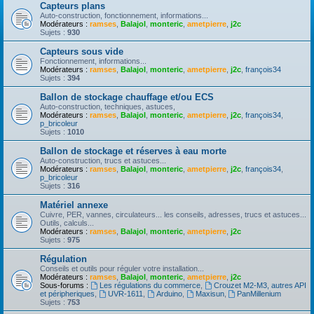
Capteurs plans
Auto-construction, fonctionnement, informations...
Modérateurs :
ramses
,
Balajol
,
monteric
,
ametpierre
,
j2c
Sujets :
930
Capteurs sous vide
Fonctionnement, informations...
Modérateurs :
ramses
,
Balajol
,
monteric
,
ametpierre
,
j2c
,
françois34
Sujets :
394
Ballon de stockage chauffage et/ou ECS
Auto-construction, techniques, astuces,
Modérateurs :
ramses
,
Balajol
,
monteric
,
ametpierre
,
j2c
,
françois34
,
p_bricoleur
Sujets :
1010
Ballon de stockage et réserves à eau morte
Auto-construction, trucs et astuces...
Modérateurs :
ramses
,
Balajol
,
monteric
,
ametpierre
,
j2c
,
françois34
,
p_bricoleur
Sujets :
316
Matériel annexe
Cuivre, PER, vannes, circulateurs... les conseils, adresses, trucs et astuces...
Outils, calculs...
Modérateurs :
ramses
,
Balajol
,
monteric
,
ametpierre
,
j2c
Sujets :
975
Régulation
Conseils et outils pour réguler votre installation...
Modérateurs :
ramses
,
Balajol
,
monteric
,
ametpierre
,
j2c
Sous-forums :
Les régulations du commerce
,
Crouzet M2-M3, autres API
et péripheriques
,
UVR-1611
,
Arduino
,
Maxisun
,
PanMillenium
Sujets :
753