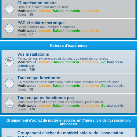
Climatisation solaire
Utiliser le solaire pour faire du froid.
Modérateurs :
ramses
,
Balajol
,
monteric
,
ametpierre
Sujets :
15
PAC et solaire thermique
Soutien solaire aux Pompes à chaleurs
Modérateurs :
ramses
,
Balajol
,
monteric
,
ametpierre
Sujets :
57
Retours d'expérience
Vos installations
Parlez de vos expériences et donnez vos résultats concrets.
Modérateurs :
ramses
,
Balajol
,
monteric
,
ametpierre
,
j2c
,
françois34
,
andrebayle
Sujets :
739
Tout ce qui fonctionne
Ca marche est c'est tant mieux, faites nous profitez de cette réussite
Modérateurs :
ramses
,
Balajol
,
monteric
,
ametpierre
,
j2c
,
andrebayle
Sujets :
96
Tout ce qui ne fonctionne pas
Vous avez testé et ce n'est pas une réussite, parlez en ici...
Modérateurs :
ramses
,
Balajol
,
monteric
,
ametpierre
,
j2c
,
andrebayle
Sujets :
176
Groupement d'achat de matériel solaire, entr'aides, vie de l'association,
annonces
Groupement d'achat du matériel solaire de l'association