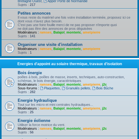
Bretagne Ouest
,
Apper Porte de Normandie
Sujets :
217
Petites annonces
Il vous reste du matériel une fois votre installation terminée, proposez ici ce
dont vous n'avez plus besoin.
C'est pas une foire fouille merci de ne pas proposer n'importe quoi
ne doit pas être des annonces de pros déguisées
Modérateurs :
ramses
,
Balajol
,
monteric
,
ametpierre
Sujets :
141
Organiser une visite d'installation
Modérateurs :
ramses
,
Balajol
,
monteric
,
ametpierre
Sujets :
1
Energies d'appoint au solaire thermique, travaux d'isolation
Bois énergie
poêles à bois, poêles de masse, inserts, techniques, auto-construction,
schémas, le bois énergie, caractéristiques
Modérateurs :
ramses
,
Balajol
,
monteric
,
ametpierre
,
j2c
Sous-forums :
Plaquettes
,
Granulés pellets
,
Bois Bûche
Sujets :
282
Energie hydraulique
Tout sur les micro et mini centrales hydrauliques...
Modérateurs :
ramses
,
Balajol
,
monteric
,
ametpierre
,
j2c
Sujets :
25
Energie éolienne
Utiliser la force motrice du vent.
Modérateurs :
ramses
,
Balajol
,
monteric
,
ametpierre
,
j2c
Sujets :
56