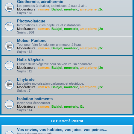
Géothermie, aérothermie
Les pompes à chaleur, techniques, à eau, à air...
Modérateurs :
ramses
,
Balajol
,
monteric
,
ametpierre
,
j2c
Sujets :
56
Photovoltaïque
Informations sur les capteurs et installations.
Modérateurs :
ramses
,
Balajol
,
monteric
,
ametpierre
,
j2c
Sujets :
586
Moteur Pantone
Tout pour faire fonctionner un moteur à l'eau.
Modérateurs :
ramses
,
Balajol
,
monteric
,
ametpierre
,
j2c
Sujets :
12
Huile Végétale
Utiliser l'huile végétale pour sa voiture, sa chaudière...
Modérateurs :
ramses
,
Balajol
,
monteric
,
ametpierre
,
j2c
Sujets :
11
L'hybride
La double motorisation carburant et électrique.
Modérateurs :
ramses
,
Balajol
,
monteric
,
ametpierre
,
j2c
Sujets :
7
Isolation batiments
isoler pour économiser
Modérateurs :
ramses
,
Balajol
,
monteric
,
j2c
Sujets :
14
Le Bistrot à Pierrot
Vos envies, vos hobbies, vos joies, vos peines...
Venez donner votre avis.