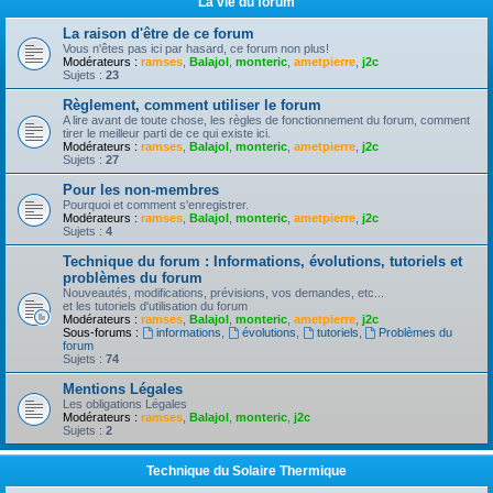
La vie du forum
La raison d'être de ce forum
Vous n'êtes pas ici par hasard, ce forum non plus!
Modérateurs :
ramses
,
Balajol
,
monteric
,
ametpierre
,
j2c
Sujets :
23
Règlement, comment utiliser le forum
A lire avant de toute chose, les règles de fonctionnement du forum, comment
tirer le meilleur parti de ce qui existe ici.
Modérateurs :
ramses
,
Balajol
,
monteric
,
ametpierre
,
j2c
Sujets :
27
Pour les non-membres
Pourquoi et comment s'enregistrer.
Modérateurs :
ramses
,
Balajol
,
monteric
,
ametpierre
,
j2c
Sujets :
4
Technique du forum : Informations, évolutions, tutoriels et
problèmes du forum
Nouveautés, modifications, prévisions, vos demandes, etc...
et les tutoriels d'utilisation du forum
Modérateurs :
ramses
,
Balajol
,
monteric
,
ametpierre
,
j2c
Sous-forums :
informations
,
évolutions
,
tutoriels
,
Problèmes du
forum
Sujets :
74
Mentions Légales
Les obligations Légales
Modérateurs :
ramses
,
Balajol
,
monteric
,
j2c
Sujets :
2
Technique du Solaire Thermique