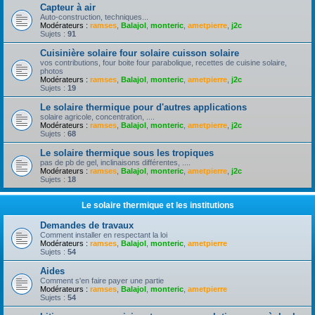
Capteur à air
Auto-construction, techniques...
Modérateurs :
ramses
,
Balajol
,
monteric
,
ametpierre
,
j2c
Sujets :
91
Cuisinière solaire four solaire cuisson solaire
vos contributions, four boite four parabolique, recettes de cuisine solaire,
photos
Modérateurs :
ramses
,
Balajol
,
monteric
,
ametpierre
,
j2c
Sujets :
19
Le solaire thermique pour d'autres applications
solaire agricole, concentration, ....
Modérateurs :
ramses
,
Balajol
,
monteric
,
ametpierre
,
j2c
Sujets :
68
Le solaire thermique sous les tropiques
pas de pb de gel, inclinaisons différentes, ....
Modérateurs :
ramses
,
Balajol
,
monteric
,
ametpierre
,
j2c
Sujets :
18
Le solaire thermique et les institutions
Demandes de travaux
Comment installer en respectant la loi
Modérateurs :
ramses
,
Balajol
,
monteric
,
ametpierre
Sujets :
54
Aides
Comment s'en faire payer une partie
Modérateurs :
ramses
,
Balajol
,
monteric
,
ametpierre
Sujets :
54