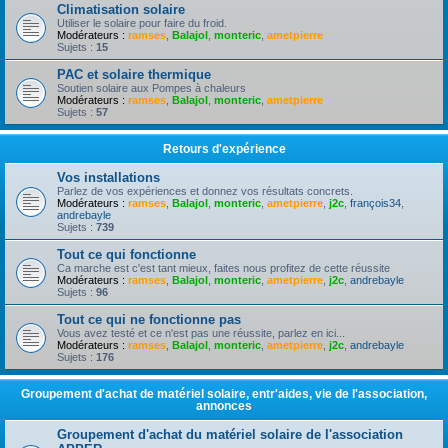
Climatisation solaire
Utiliser le solaire pour faire du froid.
Modérateurs :
ramses
,
Balajol
,
monteric
,
ametpierre
Sujets :
15
PAC et solaire thermique
Soutien solaire aux Pompes à chaleurs
Modérateurs :
ramses
,
Balajol
,
monteric
,
ametpierre
Sujets :
57
Retours d'expérience
Vos installations
Parlez de vos expériences et donnez vos résultats concrets.
Modérateurs :
ramses
,
Balajol
,
monteric
,
ametpierre
,
j2c
,
françois34
,
andrebayle
Sujets :
739
Tout ce qui fonctionne
Ca marche est c'est tant mieux, faites nous profitez de cette réussite
Modérateurs :
ramses
,
Balajol
,
monteric
,
ametpierre
,
j2c
,
andrebayle
Sujets :
96
Tout ce qui ne fonctionne pas
Vous avez testé et ce n'est pas une réussite, parlez en ici...
Modérateurs :
ramses
,
Balajol
,
monteric
,
ametpierre
,
j2c
,
andrebayle
Sujets :
176
Groupement d'achat de matériel solaire, entr'aides, vie de l'association,
annonces
Groupement d'achat du matériel solaire de l'association