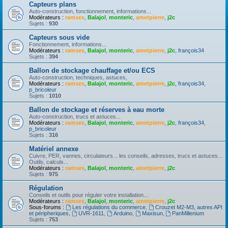
Capteurs plans
Auto-construction, fonctionnement, informations...
Modérateurs :
ramses
,
Balajol
,
monteric
,
ametpierre
,
j2c
Sujets :
930
Capteurs sous vide
Fonctionnement, informations...
Modérateurs :
ramses
,
Balajol
,
monteric
,
ametpierre
,
j2c
,
françois34
Sujets :
394
Ballon de stockage chauffage et/ou ECS
Auto-construction, techniques, astuces,
Modérateurs :
ramses
,
Balajol
,
monteric
,
ametpierre
,
j2c
,
françois34
,
p_bricoleur
Sujets :
1010
Ballon de stockage et réserves à eau morte
Auto-construction, trucs et astuces...
Modérateurs :
ramses
,
Balajol
,
monteric
,
ametpierre
,
j2c
,
françois34
,
p_bricoleur
Sujets :
316
Matériel annexe
Cuivre, PER, vannes, circulateurs... les conseils, adresses, trucs et astuces...
Outils, calculs...
Modérateurs :
ramses
,
Balajol
,
monteric
,
ametpierre
,
j2c
Sujets :
975
Régulation
Conseils et outils pour réguler votre installation...
Modérateurs :
ramses
,
Balajol
,
monteric
,
ametpierre
,
j2c
Sous-forums :
Les régulations du commerce
,
Crouzet M2-M3, autres API
et péripheriques
,
UVR-1611
,
Arduino
,
Maxisun
,
PanMillenium
Sujets :
753