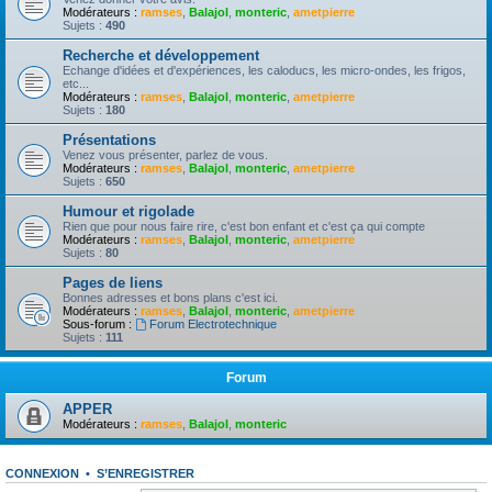
Modérateurs :
ramses
,
Balajol
,
monteric
,
ametpierre
Sujets :
490
Recherche et développement
Echange d'idées et d'expériences, les caloducs, les micro-ondes, les frigos,
etc...
Modérateurs :
ramses
,
Balajol
,
monteric
,
ametpierre
Sujets :
180
Présentations
Venez vous présenter, parlez de vous.
Modérateurs :
ramses
,
Balajol
,
monteric
,
ametpierre
Sujets :
650
Humour et rigolade
Rien que pour nous faire rire, c'est bon enfant et c'est ça qui compte
Modérateurs :
ramses
,
Balajol
,
monteric
,
ametpierre
Sujets :
80
Pages de liens
Bonnes adresses et bons plans c'est ici.
Modérateurs :
ramses
,
Balajol
,
monteric
,
ametpierre
Sous-forum :
Forum Electrotechnique
Sujets :
111
Forum
APPER
Modérateurs :
ramses
,
Balajol
,
monteric
CONNEXION
•
S’ENREGISTRER