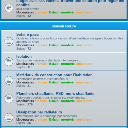
Litiges avec ses voisins, trouver une solution pour règler les
conflits
cela peut arriver
Modérateurs :
ramses
,
Balajol
,
monteric
,
ametpierre
Sujets :
12
Maison solaire
Solaire passif
Outils et réflexions pour la conception d'une habitation intégrant la gestion des
apports du soleil.
Modérateurs :
ramses
,
Balajol
,
monteric
,
ametpierre
Sujets :
73
Isolation
Tout sur les matériaux d'isolation, techniques...
Modérateurs :
ramses
,
Balajol
,
monteric
,
ametpierre
Sujets :
115
Matériaux de construction pour l'habitation
Techniques et infos sur les matériaux
Modérateurs :
ramses
,
Balajol
,
monteric
,
ametpierre
Sujets :
31
Planchers chauffants, PSD, murs chauffants
Auto-construction, trucs et astuces, expériences...
Modérateurs :
ramses
,
Balajol
,
monteric
,
ametpierre
Sujets :
279
Dissipation par radiateurs
Informations sur le chauffage par radiateurs.
Modérateurs :
ramses
,
Balajol
,
monteric
,
ametpierre
Sujets :
36