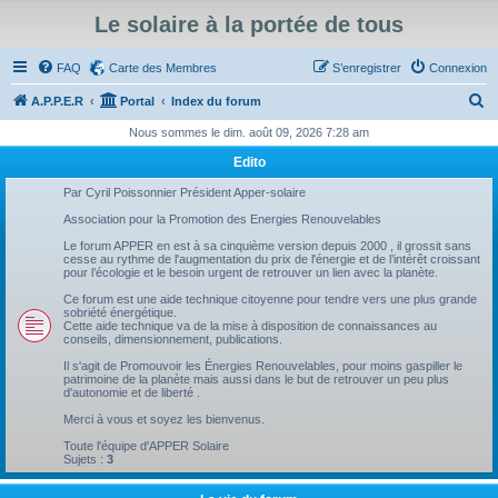
Le solaire à la portée de tous
FAQ
Carte des Membres
S’enregistrer
Connexion
R
A.P.P.E.R
Portal
Index du forum
e
Nous sommes le dim. août 09, 2026 7:28 am
c
Edito
h
Par Cyril Poissonnier Président Apper-solaire
e
Association pour la Promotion des Energies Renouvelables
r
Le forum APPER en est à sa cinquième version depuis 2000 , il grossit sans
cesse au rythme de l'augmentation du prix de l'énergie et de l’intérêt croissant
c
pour l’écologie et le besoin urgent de retrouver un lien avec la planète.
h
Ce forum est une aide technique citoyenne pour tendre vers une plus grande
sobriété énergétique.
e
Cette aide technique va de la mise à disposition de connaissances au
conseils, dimensionnement, publications.
r
Il s'agit de Promouvoir les Énergies Renouvelables, pour moins gaspiller le
patrimoine de la planète mais aussi dans le but de retrouver un peu plus
d'autonomie et de liberté .
Merci à vous et soyez les bienvenus.
Toute l'équipe d'APPER Solaire
Sujets :
3