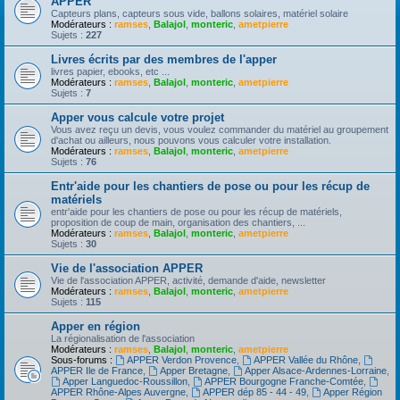
APPER
Capteurs plans, capteurs sous vide, ballons solaires, matériel solaire
Modérateurs :
ramses
,
Balajol
,
monteric
,
ametpierre
Sujets :
227
Livres écrits par des membres de l'apper
livres papier, ebooks, etc ...
Modérateurs :
ramses
,
Balajol
,
monteric
,
ametpierre
Sujets :
7
Apper vous calcule votre projet
Vous avez reçu un devis, vous voulez commander du matériel au groupement
d'achat ou ailleurs, nous pouvons vous calculer votre installation.
Modérateurs :
ramses
,
Balajol
,
monteric
,
ametpierre
Sujets :
76
Entr'aide pour les chantiers de pose ou pour les récup de
matériels
entr'aide pour les chantiers de pose ou pour les récup de matériels,
proposition de coup de main, organisation des chantiers, ...
Modérateurs :
ramses
,
Balajol
,
monteric
,
ametpierre
Sujets :
30
Vie de l'association APPER
Vie de l'association APPER, activité, demande d'aide, newsletter
Modérateurs :
ramses
,
Balajol
,
monteric
,
ametpierre
Sujets :
115
Apper en région
La régionalisation de l'association
Modérateurs :
ramses
,
Balajol
,
monteric
,
ametpierre
Sous-forums :
APPER Verdon Provence
,
APPER Vallée du Rhône
,
APPER Ile de France
,
Apper Bretagne
,
Apper Alsace-Ardennes-Lorraine
,
Apper Languedoc-Roussillon
,
APPER Bourgogne Franche-Comtée
,
APPER Rhône-Alpes Auvergne
,
APPER dép 85 - 44 - 49
,
Apper Région