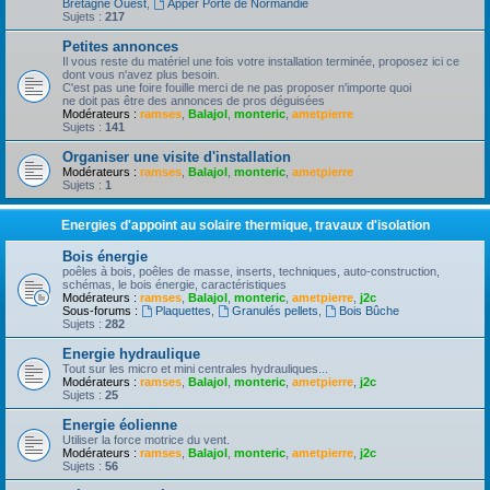
Bretagne Ouest
,
Apper Porte de Normandie
Sujets :
217
Petites annonces
Il vous reste du matériel une fois votre installation terminée, proposez ici ce
dont vous n'avez plus besoin.
C'est pas une foire fouille merci de ne pas proposer n'importe quoi
ne doit pas être des annonces de pros déguisées
Modérateurs :
ramses
,
Balajol
,
monteric
,
ametpierre
Sujets :
141
Organiser une visite d'installation
Modérateurs :
ramses
,
Balajol
,
monteric
,
ametpierre
Sujets :
1
Energies d'appoint au solaire thermique, travaux d'isolation
Bois énergie
poêles à bois, poêles de masse, inserts, techniques, auto-construction,
schémas, le bois énergie, caractéristiques
Modérateurs :
ramses
,
Balajol
,
monteric
,
ametpierre
,
j2c
Sous-forums :
Plaquettes
,
Granulés pellets
,
Bois Bûche
Sujets :
282
Energie hydraulique
Tout sur les micro et mini centrales hydrauliques...
Modérateurs :
ramses
,
Balajol
,
monteric
,
ametpierre
,
j2c
Sujets :
25
Energie éolienne
Utiliser la force motrice du vent.
Modérateurs :
ramses
,
Balajol
,
monteric
,
ametpierre
,
j2c
Sujets :
56