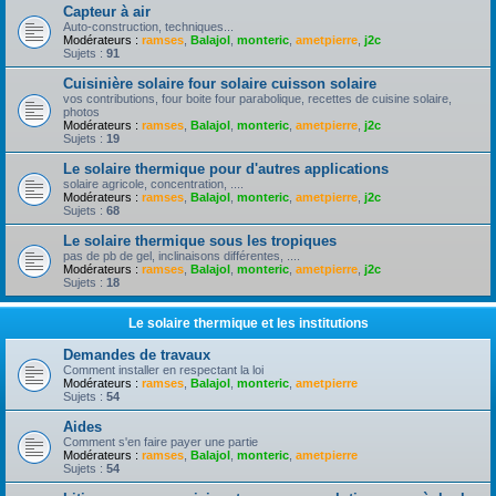
Capteur à air
Auto-construction, techniques...
Modérateurs :
ramses
,
Balajol
,
monteric
,
ametpierre
,
j2c
Sujets :
91
Cuisinière solaire four solaire cuisson solaire
vos contributions, four boite four parabolique, recettes de cuisine solaire,
photos
Modérateurs :
ramses
,
Balajol
,
monteric
,
ametpierre
,
j2c
Sujets :
19
Le solaire thermique pour d'autres applications
solaire agricole, concentration, ....
Modérateurs :
ramses
,
Balajol
,
monteric
,
ametpierre
,
j2c
Sujets :
68
Le solaire thermique sous les tropiques
pas de pb de gel, inclinaisons différentes, ....
Modérateurs :
ramses
,
Balajol
,
monteric
,
ametpierre
,
j2c
Sujets :
18
Le solaire thermique et les institutions
Demandes de travaux
Comment installer en respectant la loi
Modérateurs :
ramses
,
Balajol
,
monteric
,
ametpierre
Sujets :
54
Aides
Comment s'en faire payer une partie
Modérateurs :
ramses
,
Balajol
,
monteric
,
ametpierre
Sujets :
54