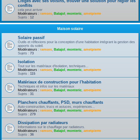
Litiges avec ses voisins, trouver une solution pour règler les
conflits
cela peut arriver
Modérateurs :
ramses
,
Balajol
,
monteric
,
ametpierre
Sujets :
12
Maison solaire
Solaire passif
Outils et réflexions pour la conception d'une habitation intégrant la gestion des
apports du soleil.
Modérateurs :
ramses
,
Balajol
,
monteric
,
ametpierre
Sujets :
73
Isolation
Tout sur les matériaux d'isolation, techniques...
Modérateurs :
ramses
,
Balajol
,
monteric
,
ametpierre
Sujets :
115
Matériaux de construction pour l'habitation
Techniques et infos sur les matériaux
Modérateurs :
ramses
,
Balajol
,
monteric
,
ametpierre
Sujets :
31
Planchers chauffants, PSD, murs chauffants
Auto-construction, trucs et astuces, expériences...
Modérateurs :
ramses
,
Balajol
,
monteric
,
ametpierre
Sujets :
279
Dissipation par radiateurs
Informations sur le chauffage par radiateurs.
Modérateurs :
ramses
,
Balajol
,
monteric
,
ametpierre
Sujets :
36