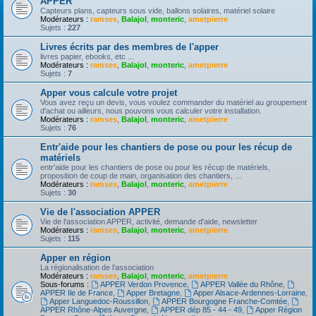
APPER
Capteurs plans, capteurs sous vide, ballons solaires, matériel solaire
Modérateurs :
ramses
,
Balajol
,
monteric
,
ametpierre
Sujets :
227
Livres écrits par des membres de l'apper
livres papier, ebooks, etc ...
Modérateurs :
ramses
,
Balajol
,
monteric
,
ametpierre
Sujets :
7
Apper vous calcule votre projet
Vous avez reçu un devis, vous voulez commander du matériel au groupement
d'achat ou ailleurs, nous pouvons vous calculer votre installation.
Modérateurs :
ramses
,
Balajol
,
monteric
,
ametpierre
Sujets :
76
Entr'aide pour les chantiers de pose ou pour les récup de
matériels
entr'aide pour les chantiers de pose ou pour les récup de matériels,
proposition de coup de main, organisation des chantiers, ...
Modérateurs :
ramses
,
Balajol
,
monteric
,
ametpierre
Sujets :
30
Vie de l'association APPER
Vie de l'association APPER, activité, demande d'aide, newsletter
Modérateurs :
ramses
,
Balajol
,
monteric
,
ametpierre
Sujets :
115
Apper en région
La régionalisation de l'association
Modérateurs :
ramses
,
Balajol
,
monteric
,
ametpierre
Sous-forums :
APPER Verdon Provence
,
APPER Vallée du Rhône
,
APPER Ile de France
,
Apper Bretagne
,
Apper Alsace-Ardennes-Lorraine
,
Apper Languedoc-Roussillon
,
APPER Bourgogne Franche-Comtée
,
APPER Rhône-Alpes Auvergne
,
APPER dép 85 - 44 - 49
,
Apper Région