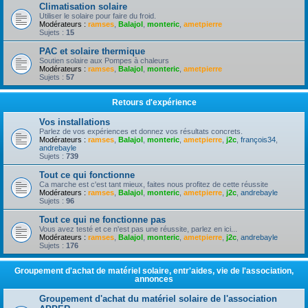
Climatisation solaire
Utiliser le solaire pour faire du froid.
Modérateurs :
ramses
,
Balajol
,
monteric
,
ametpierre
Sujets :
15
PAC et solaire thermique
Soutien solaire aux Pompes à chaleurs
Modérateurs :
ramses
,
Balajol
,
monteric
,
ametpierre
Sujets :
57
Retours d'expérience
Vos installations
Parlez de vos expériences et donnez vos résultats concrets.
Modérateurs :
ramses
,
Balajol
,
monteric
,
ametpierre
,
j2c
,
françois34
,
andrebayle
Sujets :
739
Tout ce qui fonctionne
Ca marche est c'est tant mieux, faites nous profitez de cette réussite
Modérateurs :
ramses
,
Balajol
,
monteric
,
ametpierre
,
j2c
,
andrebayle
Sujets :
96
Tout ce qui ne fonctionne pas
Vous avez testé et ce n'est pas une réussite, parlez en ici...
Modérateurs :
ramses
,
Balajol
,
monteric
,
ametpierre
,
j2c
,
andrebayle
Sujets :
176
Groupement d'achat de matériel solaire, entr'aides, vie de l'association,
annonces
Groupement d'achat du matériel solaire de l'association