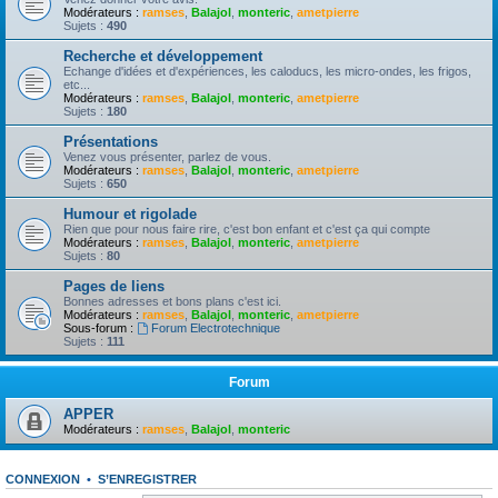
Modérateurs :
ramses
,
Balajol
,
monteric
,
ametpierre
Sujets :
490
Recherche et développement
Echange d'idées et d'expériences, les caloducs, les micro-ondes, les frigos,
etc...
Modérateurs :
ramses
,
Balajol
,
monteric
,
ametpierre
Sujets :
180
Présentations
Venez vous présenter, parlez de vous.
Modérateurs :
ramses
,
Balajol
,
monteric
,
ametpierre
Sujets :
650
Humour et rigolade
Rien que pour nous faire rire, c'est bon enfant et c'est ça qui compte
Modérateurs :
ramses
,
Balajol
,
monteric
,
ametpierre
Sujets :
80
Pages de liens
Bonnes adresses et bons plans c'est ici.
Modérateurs :
ramses
,
Balajol
,
monteric
,
ametpierre
Sous-forum :
Forum Electrotechnique
Sujets :
111
Forum
APPER
Modérateurs :
ramses
,
Balajol
,
monteric
CONNEXION
•
S’ENREGISTRER