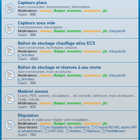
Capteurs plans
Auto-construction, fonctionnement, informations...
Modérateurs :
ramses
,
Balajol
,
monteric
,
ametpierre
,
j2c
Sujets :
930
Capteurs sous vide
Fonctionnement, informations...
Modérateurs :
ramses
,
Balajol
,
monteric
,
ametpierre
,
j2c
,
françois34
Sujets :
394
Ballon de stockage chauffage et/ou ECS
Auto-construction, techniques, astuces,
Modérateurs :
ramses
,
Balajol
,
monteric
,
ametpierre
,
j2c
,
françois34
,
p_bricoleur
Sujets :
1010
Ballon de stockage et réserves à eau morte
Auto-construction, trucs et astuces...
Modérateurs :
ramses
,
Balajol
,
monteric
,
ametpierre
,
j2c
,
françois34
,
p_bricoleur
Sujets :
316
Matériel annexe
Cuivre, PER, vannes, circulateurs... les conseils, adresses, trucs et astuces...
Outils, calculs...
Modérateurs :
ramses
,
Balajol
,
monteric
,
ametpierre
,
j2c
Sujets :
975
Régulation
Conseils et outils pour réguler votre installation...
Modérateurs :
ramses
,
Balajol
,
monteric
,
ametpierre
,
j2c
Sous-forums :
Les régulations du commerce
,
Crouzet M2-M3, autres API
et péripheriques
,
UVR-1611
,
Arduino
,
Maxisun
,
PanMillenium
Sujets :
753