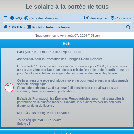
Le solaire à la portée de tous
FAQ
Carte des Membres
S’enregistrer
Connexion
R
A.P.P.E.R
Portal
Index du forum
e
Nous sommes le ven. août 07, 2026 7:05 am
c
Edito
h
Par Cyril Poissonnier Président Apper-solaire
e
Association pour la Promotion des Energies Renouvelables
r
Le forum APPER en est à sa cinquième version depuis 2000 , il grossit sans
cesse au rythme de l'augmentation du prix de l'énergie et de l’intérêt croissant
c
pour l’écologie et le besoin urgent de retrouver un lien avec la planète.
h
Ce forum est une aide technique citoyenne pour tendre vers une plus grande
sobriété énergétique.
e
Cette aide technique va de la mise à disposition de connaissances au
conseils, dimensionnement, publications.
r
Il s'agit de Promouvoir les Énergies Renouvelables, pour moins gaspiller le
patrimoine de la planète mais aussi dans le but de retrouver un peu plus
d'autonomie et de liberté .
Merci à vous et soyez les bienvenus.
Toute l'équipe d'APPER Solaire
Sujets :
3