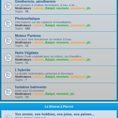
Géothermie, aérothermie
Les pompes à chaleur, techniques, à eau, à air...
Modérateurs :
ramses
,
Balajol
,
monteric
,
ametpierre
,
j2c
Sujets :
56
Photovoltaïque
Informations sur les capteurs et installations.
Modérateurs :
ramses
,
Balajol
,
monteric
,
ametpierre
,
j2c
Sujets :
586
Moteur Pantone
Tout pour faire fonctionner un moteur à l'eau.
Modérateurs :
ramses
,
Balajol
,
monteric
,
ametpierre
,
j2c
Sujets :
12
Huile Végétale
Utiliser l'huile végétale pour sa voiture, sa chaudière...
Modérateurs :
ramses
,
Balajol
,
monteric
,
ametpierre
,
j2c
Sujets :
11
L'hybride
La double motorisation carburant et électrique.
Modérateurs :
ramses
,
Balajol
,
monteric
,
ametpierre
,
j2c
Sujets :
7
Isolation batiments
isoler pour économiser
Modérateurs :
ramses
,
Balajol
,
monteric
,
j2c
Sujets :
14
Le Bistrot à Pierrot
Vos envies, vos hobbies, vos joies, vos peines...
Venez donner votre avis.