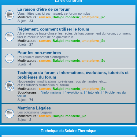
La vie du forum
La raison d'être de ce forum
Vous n'êtes pas ici par hasard, ce forum non plus!
Modérateurs :
ramses
,
Balajol
,
monteric
,
ametpierre
,
j2c
Sujets :
23
Règlement, comment utiliser le forum
A lire avant de toute chose, les règles de fonctionnement du forum, comment
tirer le meilleur parti de ce qui existe ici.
Modérateurs :
ramses
,
Balajol
,
monteric
,
ametpierre
,
j2c
Sujets :
27
Pour les non-membres
Pourquoi et comment s'enregistrer.
Modérateurs :
ramses
,
Balajol
,
monteric
,
ametpierre
,
j2c
Sujets :
4
Technique du forum : Informations, évolutions, tutoriels et
problèmes du forum
Nouveautés, modifications, prévisions, vos demandes, etc...
et les tutoriels d'utilisation du forum
Modérateurs :
ramses
,
Balajol
,
monteric
,
ametpierre
,
j2c
Sous-forums :
informations
,
évolutions
,
tutoriels
,
Problèmes du
forum
Sujets :
74
Mentions Légales
Les obligations Légales
Modérateurs :
ramses
,
Balajol
,
monteric
,
j2c
Sujets :
2
Technique du Solaire Thermique